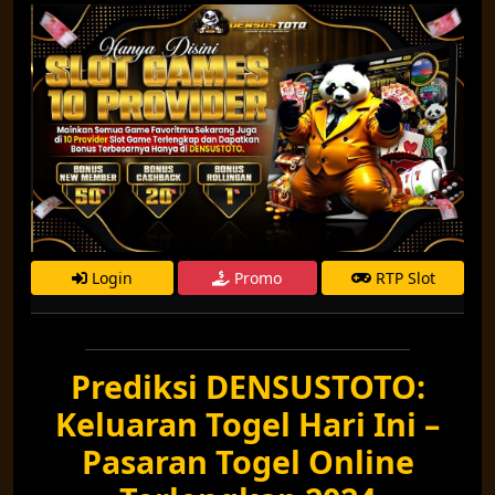
Login
Promo
RTP Slot
Prediksi DENSUSTOTO:
Keluaran Togel Hari Ini –
Pasaran Togel Online