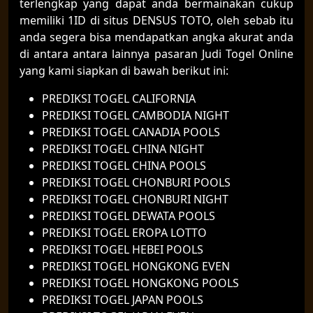
terlengkap yang dapat anda bermainakan cukup
memiliki 1ID di situs DENSUS TOTO, oleh sebab itu
anda segera bisa mendapatkan angka akurat anda
di antara antara lainnya pasaran Judi Togel Online
yang kami siapkan di bawah berikut ini:
PREDIKSI TOGEL CALIFORNIA
PREDIKSI TOGEL CAMBODIA NIGHT
PREDIKSI TOGEL CANADIA POOLS
PREDIKSI TOGEL CHINA NIGHT
PREDIKSI TOGEL CHINA POOLS
PREDIKSI TOGEL CHONBURI POOLS
PREDIKSI TOGEL CHONBURI NIGHT
PREDIKSI TOGEL DEWATA POOLS
PREDIKSI TOGEL EROPA LOTTO
PREDIKSI TOGEL HEBEI POOLS
PREDIKSI TOGEL HONGKONG EVEN
PREDIKSI TOGEL HONGKONG POOLS
PREDIKSI TOGEL JAPAN POOLS