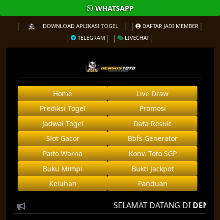
WHATSAPP
DOWNLOAD APLIKASI TOGEL
DAFTAR JADI MEMBER
TELEGRAM
LIVECHAT
Home
Live Draw
Prediksi Togel
Promosi
Jadwal Togel
Data Result
Slot Gacor
Bbfs Generator
Paito Warna
Konv. Toto SGP
Buku Mimpi
Bukti Jackpot
Keluhan
Panduan
SELAMAT DATANG DI
DENSUS