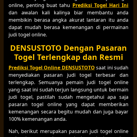
online, penting buat tahu
Prediksi Togel Hari Ini
dan awalan kali kalinya biar membantu anda
membikin berasa angka akurat lantaran itu anda
dapat mudah berasa kemenangan di permainan
judi togel online.
DENSUSTOTO Dengan Pasaran
Togel Terlengkap dan Resmi
Prediksi Togel Online DENSUSTOTO
saat ini sudah
menyediakan pasaran judi togel terbesar dan
terlengkap. Semuanya pemain judi togel online
yang saat ini sudah terjun langsung untuk bermain
judi togel, pastilah sudah mengetahui apa saja
pasaran togel online yang dapat memberikan
kemenangan secara begitu mudah dan juga bayar
100% kemenangan anda.
Nah, berikut merupakan pasaran judi togel online