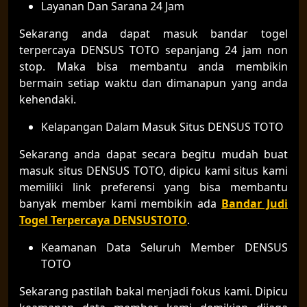
Layanan Dan Sarana 24 Jam
Sekarang anda dapat masuk bandar togel
terpercaya DENSUS TOTO sepanjang 24 jam non
stop. Maka bisa membantu anda membikin
bermain setiap waktu dan dimanapun yang anda
kehendaki.
Kelapangan Dalam Masuk Situs DENSUS TOTO
Sekarang anda dapat secara begitu mudah buat
masuk situs DENSUS TOTO, dipicu kami situs kami
memiliki link preferensi yang bisa membantu
banyak member kami membikin ada
Bandar Judi
Togel Terpercaya DENSUSTOTO
.
Keamanan Data Seluruh Member DENSUS
TOTO
Sekarang pastilah bakal menjadi fokus kami. Dipicu