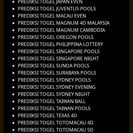
PREDIKSI TOGEL JAPAN EVEN
PREDIKSI TOGEL JUVENTUS POOLS
PREDIKSI TOGEL MACAU EVEN
PREDIKSI TOGEL MAGNUM 4D MALAYSIA
PREDIKSI TOGEL MAGNUM CAMBODIA
PREDIKSI TOGEL OREGON POOLS
PREDIKSI TOGEL PHILIPPINA LOTTERY
PREDIKSI TOGEL SINGAPORE POOLS
PREDIKSI TOGEL SINGAPORE NIGHT
PREDIKSI TOGEL SUNDA POOLS
PREDIKSI TOGEL SURABAYA POOLS
PREDIKSI TOGEL SYDNEY POOLS
PREDIKSI TOGEL SYDNEY EVENING
PREDIKSI TOGEL SYDNEY NIGHT
PREDIKSI TOGEL TAIWAN BALL
PREDIKSI TOGEL TAIWAN POOLS
PREDIKSI TOGEL TEXAS 4D
PREDIKSI TOGEL TOTOMACAU 4D
PREDIKSI TOGEL TOTOMACAU 5D