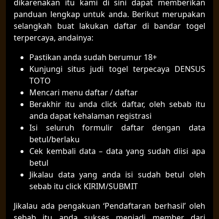
dikarenakan itu kami di sini dapat memberikan
panduan lengkap untuk anda. Berikut merupakan
selangkah buat lakukan daftar di bandar togel
terpercaya, andainya:
Pastikan anda sudah berumur 18+
Kunjungi situs judi togel terpecaya DENSUS
TOTO
Mencari menu daftar / daftar
Berakhir itu anda click daftar, oleh sebab itu
anda dapat kehalaman registrasi
Isi seluruh formulir daftar dengan data
betul/berlaku
Cek kembali data – data yang sudah diisi apa
betul
Jikalau data yang anda isi sudah betul oleh
sebab itu click KIRIM/SUBMIT
Jikalau ada pengakuan ‘Pendaftaran berhasil’ oleh
sebab itu anda sukses menjadi member dari