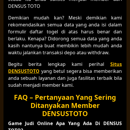
DENSUS TOTO
Demikian mudah kan? Meski demikian kami
rekomendasikan semua data yang anda isi dalam
formulir daftar togel di atas harus benar dan
berlaku. Kenapa? Didorong semua data yang anda
kasih nantunya buat membikin lebih mudah anda
waktu jalankan transaksi depo atau withdraw.
Begitu berita lengkap kami perihal
Situs
DENSUSTOTO
yang betul segera bisa memberikan
anda sebuah layanan dan juga fasilitas terbaik bila
sudah menjadi member kami.
FAQ – Pertanyaan Yang Sering
Ditanyakan Member
DENSUSTOTO
Game Judi Online Apa Yang Ada Di DENSUS