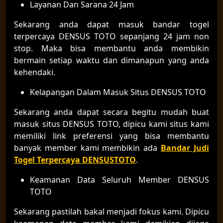
Layanan Dan Sarana 24 Jam
Sekarang anda dapat masuk bandar togel
terpercaya DENSUS TOTO sepanjang 24 jam non
stop. Maka bisa membantu anda membikin
bermain setiap waktu dan dimanapun yang anda
kehendaki.
Kelapangan Dalam Masuk Situs DENSUS TOTO
Sekarang anda dapat secara begitu mudah buat
masuk situs DENSUS TOTO, dipicu kami situs kami
memiliki link preferensi yang bisa membantu
banyak member kami membikin ada
Bandar Judi
Togel Terpercaya DENSUSTOTO
.
Keamanan Data Seluruh Member DENSUS
TOTO
Sekarang pastilah bakal menjadi fokus kami. Dipicu