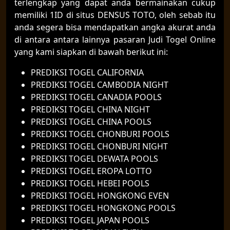
terlengkap yang dapat anda bermainakan cukup
memiliki 1ID di situs DENSUS TOTO, oleh sebab itu
anda segera bisa mendapatkan angka akurat anda
di antara antara lainnya pasaran Judi Togel Online
yang kami siapkan di bawah berikut ini:
PREDIKSI TOGEL CALIFORNIA
PREDIKSI TOGEL CAMBODIA NIGHT
PREDIKSI TOGEL CANADIA POOLS
PREDIKSI TOGEL CHINA NIGHT
PREDIKSI TOGEL CHINA POOLS
PREDIKSI TOGEL CHONBURI POOLS
PREDIKSI TOGEL CHONBURI NIGHT
PREDIKSI TOGEL DEWATA POOLS
PREDIKSI TOGEL EROPA LOTTO
PREDIKSI TOGEL HEBEI POOLS
PREDIKSI TOGEL HONGKONG EVEN
PREDIKSI TOGEL HONGKONG POOLS
PREDIKSI TOGEL JAPAN POOLS