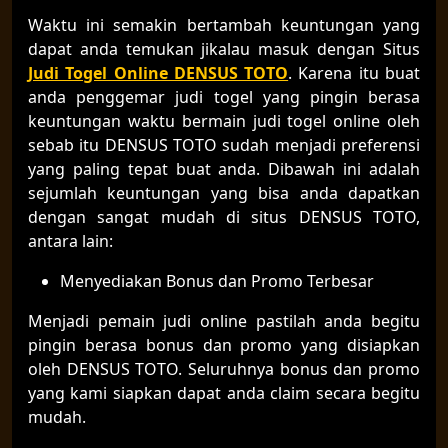
Waktu ini semakin bertambah keuntungan yang
dapat anda temukan jikalau masuk dengan Situs
Judi Togel Online DENSUS TOTO
. Karena itu buat
anda penggemar judi togel yang pingin berasa
keuntungan waktu bermain judi togel online oleh
sebab itu DENSUS TOTO sudah menjadi preferensi
yang paling tepat buat anda. Dibawah ini adalah
sejumlah keuntungan yang bisa anda dapatkan
dengan sangat mudah di situs DENSUS TOTO,
antara lain:
Menyediakan Bonus dan Promo Terbesar
Menjadi pemain judi online pastilah anda begitu
pingin berasa bonus dan promo yang disiapkan
oleh DENSUS TOTO. Seluruhnya bonus dan promo
yang kami siapkan dapat anda claim secara begitu
mudah.