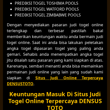
PREDIKSI TOGEL TOSHIMA POOLS
PREDIKSI TOGEL WATFORD POOLS
PREDIKSI TOGEL ZIMBABWE POOLS
Dengan menyediakan pasaran judi togel online
terlengkap dan terbesar pastilah bakal
memberikan keuntungan waktu anda bermain judi
togel online. Saat ini anda bisa lakukan peletakan
angka togel dipasaran togel yang paling anda
gemari. Sehabis anda menempatkan angka togel
jitu disalah satu pasaran yang kami siapkan di atas.
Karenanya, sembari menanti anda bisa memainkan
permainan judi online yang lain yang sudah kami
siapkan di
Situs Judi Online Terpercaya
DENSUSTOTO
.
Keuntungan Masuk Di Situs Judi
Togel Online Terpercaya DENSUS
TOTO