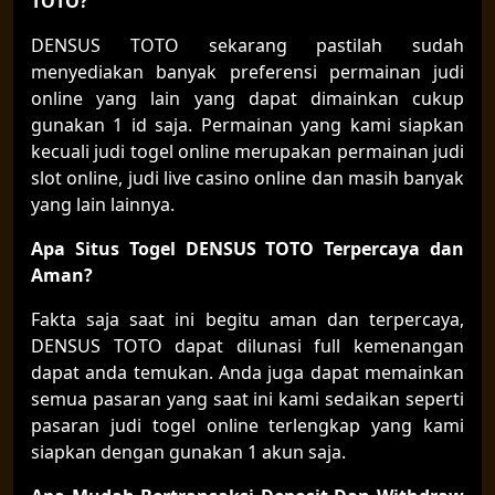
TOTO?
DENSUS TOTO sekarang pastilah sudah
menyediakan banyak preferensi permainan judi
online yang lain yang dapat dimainkan cukup
gunakan 1 id saja. Permainan yang kami siapkan
kecuali judi togel online merupakan permainan judi
slot online, judi live casino online dan masih banyak
yang lain lainnya.
Apa Situs Togel DENSUS TOTO Terpercaya dan
Aman?
Fakta saja saat ini begitu aman dan terpercaya,
DENSUS TOTO dapat dilunasi full kemenangan
dapat anda temukan. Anda juga dapat memainkan
semua pasaran yang saat ini kami sedaikan seperti
pasaran judi togel online terlengkap yang kami
siapkan dengan gunakan 1 akun saja.