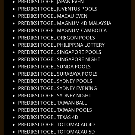
PREDIKSI TOGEL JAPAN EVEN
PREDIKSI TOGEL JUVENTUS POOLS
PREDIKSI TOGEL MACAU EVEN
PREDIKSI TOGEL MAGNUM 4D MALAYSIA
PREDIKSI TOGEL MAGNUM CAMBODIA
PREDIKSI TOGEL OREGON POOLS
PREDIKSI TOGEL PHILIPPINA LOTTERY
PREDIKSI TOGEL SINGAPORE POOLS
PREDIKSI TOGEL SINGAPORE NIGHT
PREDIKSI TOGEL SUNDA POOLS
PREDIKSI TOGEL SURABAYA POOLS
PREDIKSI TOGEL SYDNEY POOLS
PREDIKSI TOGEL SYDNEY EVENING
PREDIKSI TOGEL SYDNEY NIGHT
PREDIKSI TOGEL TAIWAN BALL
PREDIKSI TOGEL TAIWAN POOLS
PREDIKSI TOGEL TEXAS 4D
PREDIKSI TOGEL TOTOMACAU 4D
PREDIKSI TOGEL TOTOMACAU 5D