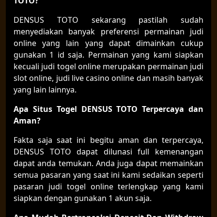
TOTO?
DENSUS TOTO sekarang pastilah sudah
menyediakan banyak preferensi permainan judi
online yang lain yang dapat dimainkan cukup
gunakan 1 id saja. Permainan yang kami siapkan
kecuali judi togel online merupakan permainan judi
slot online, judi live casino online dan masih banyak
yang lain lainnya.
Apa Situs Togel DENSUS TOTO Terpercaya dan
Aman?
Fakta saja saat ini begitu aman dan terpercaya,
DENSUS TOTO dapat dilunasi full kemenangan
dapat anda temukan. Anda juga dapat memainkan
semua pasaran yang saat ini kami sedaikan seperti
pasaran judi togel online terlengkap yang kami
siapkan dengan gunakan 1 akun saja.