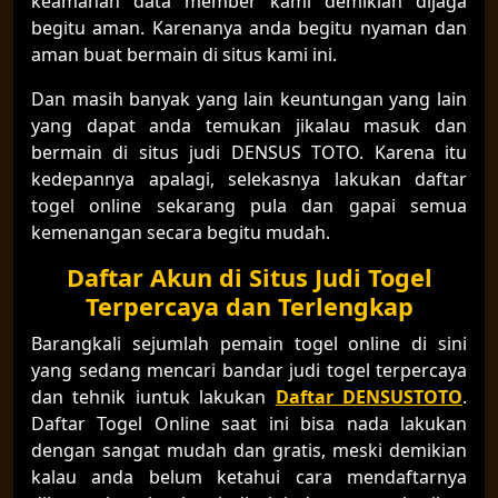
keamanan data member kami demikian dijaga
begitu aman. Karenanya anda begitu nyaman dan
aman buat bermain di situs kami ini.
Dan masih banyak yang lain keuntungan yang lain
yang dapat anda temukan jikalau masuk dan
bermain di situs judi DENSUS TOTO. Karena itu
kedepannya apalagi, selekasnya lakukan daftar
togel online sekarang pula dan gapai semua
kemenangan secara begitu mudah.
Daftar Akun di Situs Judi Togel
Terpercaya dan Terlengkap
Barangkali sejumlah pemain togel online di sini
yang sedang mencari bandar judi togel terpercaya
dan tehnik iuntuk lakukan
Daftar DENSUSTOTO
.
Daftar Togel Online saat ini bisa nada lakukan
dengan sangat mudah dan gratis, meski demikian
kalau anda belum ketahui cara mendaftarnya