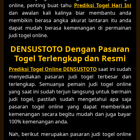
online, penting buat tahu
Prediksi Togel Hari Ini
dan awalan kali kalinya biar membantu anda
membikin berasa angka akurat lantaran itu anda
dapat mudah berasa kemenangan di permainan
judi togel online.
DENSUSTOTO Dengan Pasaran
Togel Terlengkap dan Resmi
Prediksi Togel Online DENSUSTOTO
saat ini sudah
menyediakan pasaran judi togel terbesar dan
terlengkap. Semuanya pemain judi togel online
yang saat ini sudah terjun langsung untuk bermain
judi togel, pastilah sudah mengetahui apa saja
pasaran togel online yang dapat memberikan
kemenangan secara begitu mudah dan juga bayar
100% kemenangan anda.
Nah, berikut merupakan pasaran judi togel online