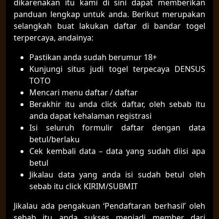
dikarenakan itu kami di sini dapat memberikan
panduan lengkap untuk anda. Berikut merupakan
selangkah buat lakukan daftar di bandar togel
terpercaya, andainya:
Pastikan anda sudah berumur 18+
Kunjungi situs judi togel terpecaya DENSUS
TOTO
Mencari menu daftar / daftar
Berakhir itu anda click daftar, oleh sebab itu
anda dapat kehalaman registrasi
Isi seluruh formulir daftar dengan data
betul/berlaku
Cek kembali data – data yang sudah diisi apa
betul
Jikalau data yang anda isi sudah betul oleh
sebab itu click KIRIM/SUBMIT
Jikalau ada pengakuan ‘Pendaftaran berhasil’ oleh
sebab itu anda sukses menjadi member dari