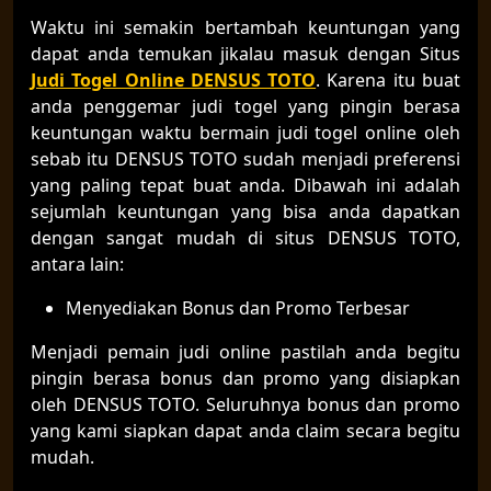
Waktu ini semakin bertambah keuntungan yang
dapat anda temukan jikalau masuk dengan Situs
Judi Togel Online DENSUS TOTO
. Karena itu buat
anda penggemar judi togel yang pingin berasa
keuntungan waktu bermain judi togel online oleh
sebab itu DENSUS TOTO sudah menjadi preferensi
yang paling tepat buat anda. Dibawah ini adalah
sejumlah keuntungan yang bisa anda dapatkan
dengan sangat mudah di situs DENSUS TOTO,
antara lain:
Menyediakan Bonus dan Promo Terbesar
Menjadi pemain judi online pastilah anda begitu
pingin berasa bonus dan promo yang disiapkan
oleh DENSUS TOTO. Seluruhnya bonus dan promo
yang kami siapkan dapat anda claim secara begitu
mudah.