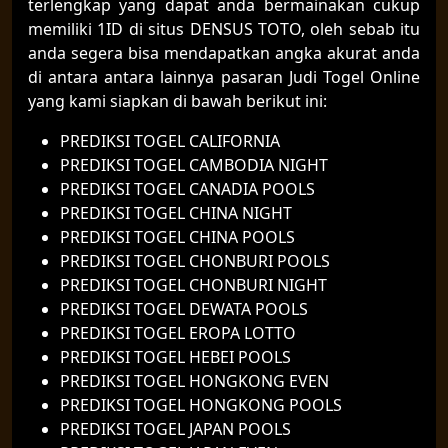
terlengkap yang dapat anda bermainakan cukup
memiliki 1ID di situs DENSUS TOTO, oleh sebab itu
anda segera bisa mendapatkan angka akurat anda
di antara antara lainnya pasaran Judi Togel Online
yang kami siapkan di bawah berikut ini:
PREDIKSI TOGEL CALIFORNIA
PREDIKSI TOGEL CAMBODIA NIGHT
PREDIKSI TOGEL CANADIA POOLS
PREDIKSI TOGEL CHINA NIGHT
PREDIKSI TOGEL CHINA POOLS
PREDIKSI TOGEL CHONBURI POOLS
PREDIKSI TOGEL CHONBURI NIGHT
PREDIKSI TOGEL DEWATA POOLS
PREDIKSI TOGEL EROPA LOTTO
PREDIKSI TOGEL HEBEI POOLS
PREDIKSI TOGEL HONGKONG EVEN
PREDIKSI TOGEL HONGKONG POOLS
PREDIKSI TOGEL JAPAN POOLS