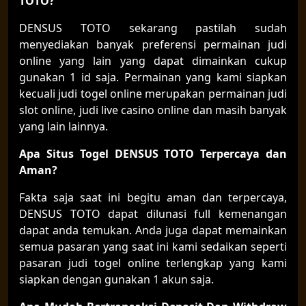
TOTO?
DENSUS TOTO sekarang pastilah sudah
menyediakan banyak preferensi permainan judi
online yang lain yang dapat dimainkan cukup
gunakan 1 id saja. Permainan yang kami siapkan
kecuali judi togel online merupakan permainan judi
slot online, judi live casino online dan masih banyak
yang lain lainnya.
Apa Situs Togel DENSUS TOTO Terpercaya dan
Aman?
Fakta saja saat ini begitu aman dan terpercaya,
DENSUS TOTO dapat dilunasi full kemenangan
dapat anda temukan. Anda juga dapat memainkan
semua pasaran yang saat ini kami sedaikan seperti
pasaran judi togel online terlengkap yang kami
siapkan dengan gunakan 1 akun saja.