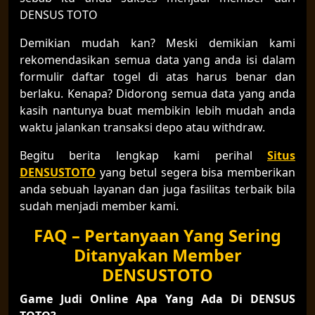
DENSUS TOTO
Demikian mudah kan? Meski demikian kami
rekomendasikan semua data yang anda isi dalam
formulir daftar togel di atas harus benar dan
berlaku. Kenapa? Didorong semua data yang anda
kasih nantunya buat membikin lebih mudah anda
waktu jalankan transaksi depo atau withdraw.
Begitu berita lengkap kami perihal
Situs
DENSUSTOTO
yang betul segera bisa memberikan
anda sebuah layanan dan juga fasilitas terbaik bila
sudah menjadi member kami.
FAQ – Pertanyaan Yang Sering
Ditanyakan Member
DENSUSTOTO
Game Judi Online Apa Yang Ada Di DENSUS