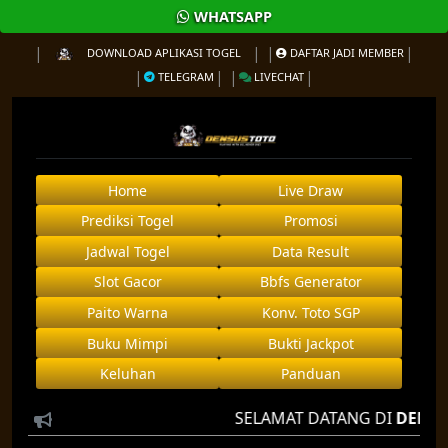
WHATSAPP
DOWNLOAD APLIKASI TOGEL
DAFTAR JADI MEMBER
TELEGRAM
LIVECHAT
Home
Live Draw
Prediksi Togel
Promosi
Jadwal Togel
Data Result
Slot Gacor
Bbfs Generator
Paito Warna
Konv. Toto SGP
Buku Mimpi
Bukti Jackpot
Keluhan
Panduan
SELAMAT DATANG DI
DENSUS