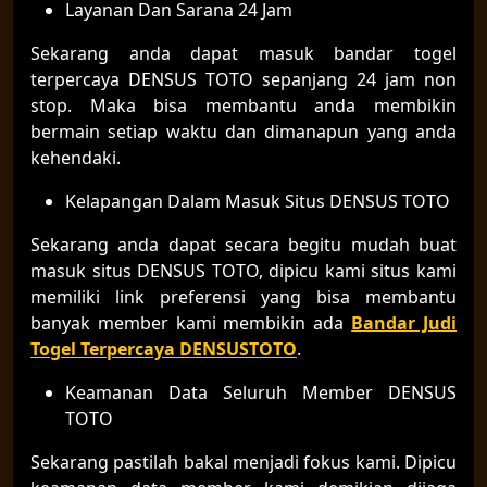
Layanan Dan Sarana 24 Jam
Sekarang anda dapat masuk bandar togel
terpercaya DENSUS TOTO sepanjang 24 jam non
stop. Maka bisa membantu anda membikin
bermain setiap waktu dan dimanapun yang anda
kehendaki.
Kelapangan Dalam Masuk Situs DENSUS TOTO
Sekarang anda dapat secara begitu mudah buat
masuk situs DENSUS TOTO, dipicu kami situs kami
memiliki link preferensi yang bisa membantu
banyak member kami membikin ada
Bandar Judi
Togel Terpercaya DENSUSTOTO
.
Keamanan Data Seluruh Member DENSUS
TOTO
Sekarang pastilah bakal menjadi fokus kami. Dipicu