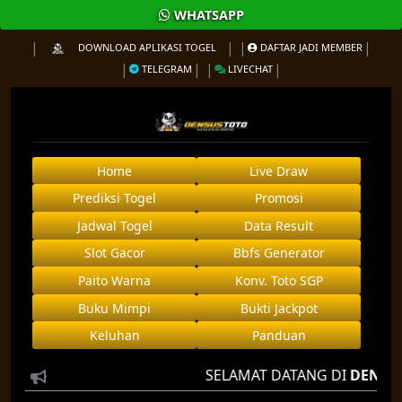
WHATSAPP
DOWNLOAD APLIKASI TOGEL
DAFTAR JADI MEMBER
TELEGRAM
LIVECHAT
Home
Live Draw
Prediksi Togel
Promosi
Jadwal Togel
Data Result
Slot Gacor
Bbfs Generator
Paito Warna
Konv. Toto SGP
Buku Mimpi
Bukti Jackpot
Keluhan
Panduan
SELAMAT DATANG DI
DENSUS