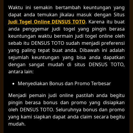
Waktu ini semakin bertambah keuntungan yang
dapat anda temukan jikalau masuk dengan Situs
Judi Togel Online DENSUS TOTO
. Karena itu buat
anda penggemar judi togel yang pingin berasa
keuntungan waktu bermain judi togel online oleh
sebab itu DENSUS TOTO sudah menjadi preferensi
yang paling tepat buat anda. Dibawah ini adalah
sejumlah keuntungan yang bisa anda dapatkan
dengan sangat mudah di situs DENSUS TOTO,
antara lain:
Menyediakan Bonus dan Promo Terbesar
Menjadi pemain judi online pastilah anda begitu
pingin berasa bonus dan promo yang disiapkan
oleh DENSUS TOTO. Seluruhnya bonus dan promo
yang kami siapkan dapat anda claim secara begitu
mudah.