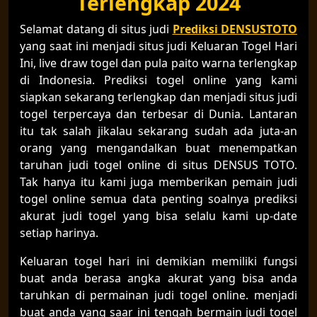
Terlengkap 2024
Selamat datang di situs judi
Prediksi DENSUSTOTO
yang saat ini menjadi situs judi Keluaran Togel Hari
Ini, live draw togel dan pula paito warna terlengkap
di Indonesia. Prediksi togel online yang kami
siapkan sekarang terlengkap dan menjadi situs judi
togel terpercaya dan terbesar di Dunia. Lantaran
itu tak salah jikalau sekarang sudah ada juta-an
orang yang mengandalkan buat menempatkan
taruhan judi togel online di situs DENSUS TOTO.
Tak hanya itu kami juga memberikan pemain judi
togel online semua data penting soalnya prediksi
akurat judi togel yang bisa selalu kami up-date
setiap harinya.
Keluaran togel hari ini demikian memiliki fungsi
buat anda berasa angka akurat yang bisa anda
taruhkan di permainan judi togel online. menjadi
buat anda yang saar ini tengah bermain judi togel