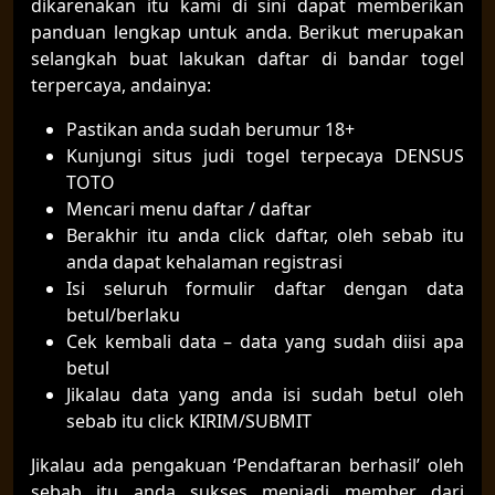
dikarenakan itu kami di sini dapat memberikan
panduan lengkap untuk anda. Berikut merupakan
selangkah buat lakukan daftar di bandar togel
terpercaya, andainya:
Pastikan anda sudah berumur 18+
Kunjungi situs judi togel terpecaya DENSUS
TOTO
Mencari menu daftar / daftar
Berakhir itu anda click daftar, oleh sebab itu
anda dapat kehalaman registrasi
Isi seluruh formulir daftar dengan data
betul/berlaku
Cek kembali data – data yang sudah diisi apa
betul
Jikalau data yang anda isi sudah betul oleh
sebab itu click KIRIM/SUBMIT
Jikalau ada pengakuan ‘Pendaftaran berhasil’ oleh
sebab itu anda sukses menjadi member dari