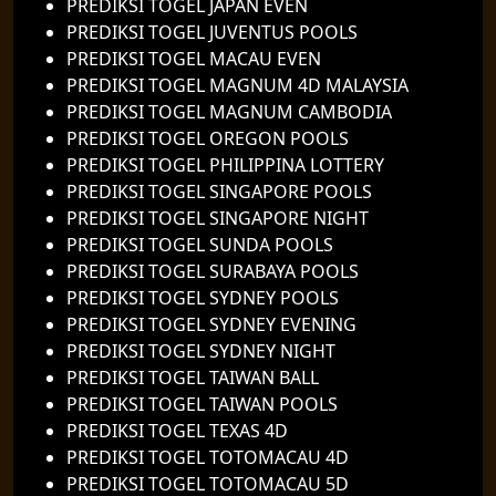
PREDIKSI TOGEL JAPAN EVEN
PREDIKSI TOGEL JUVENTUS POOLS
PREDIKSI TOGEL MACAU EVEN
PREDIKSI TOGEL MAGNUM 4D MALAYSIA
PREDIKSI TOGEL MAGNUM CAMBODIA
PREDIKSI TOGEL OREGON POOLS
PREDIKSI TOGEL PHILIPPINA LOTTERY
PREDIKSI TOGEL SINGAPORE POOLS
PREDIKSI TOGEL SINGAPORE NIGHT
PREDIKSI TOGEL SUNDA POOLS
PREDIKSI TOGEL SURABAYA POOLS
PREDIKSI TOGEL SYDNEY POOLS
PREDIKSI TOGEL SYDNEY EVENING
PREDIKSI TOGEL SYDNEY NIGHT
PREDIKSI TOGEL TAIWAN BALL
PREDIKSI TOGEL TAIWAN POOLS
PREDIKSI TOGEL TEXAS 4D
PREDIKSI TOGEL TOTOMACAU 4D
PREDIKSI TOGEL TOTOMACAU 5D