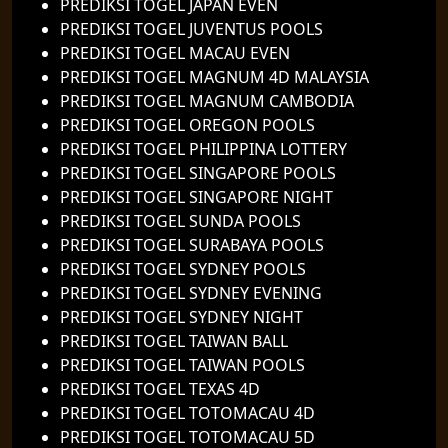
PREDIKSI TOGEL JAPAN EVEN
PREDIKSI TOGEL JUVENTUS POOLS
PREDIKSI TOGEL MACAU EVEN
PREDIKSI TOGEL MAGNUM 4D MALAYSIA
PREDIKSI TOGEL MAGNUM CAMBODIA
PREDIKSI TOGEL OREGON POOLS
PREDIKSI TOGEL PHILIPPINA LOTTERY
PREDIKSI TOGEL SINGAPORE POOLS
PREDIKSI TOGEL SINGAPORE NIGHT
PREDIKSI TOGEL SUNDA POOLS
PREDIKSI TOGEL SURABAYA POOLS
PREDIKSI TOGEL SYDNEY POOLS
PREDIKSI TOGEL SYDNEY EVENING
PREDIKSI TOGEL SYDNEY NIGHT
PREDIKSI TOGEL TAIWAN BALL
PREDIKSI TOGEL TAIWAN POOLS
PREDIKSI TOGEL TEXAS 4D
PREDIKSI TOGEL TOTOMACAU 4D
PREDIKSI TOGEL TOTOMACAU 5D