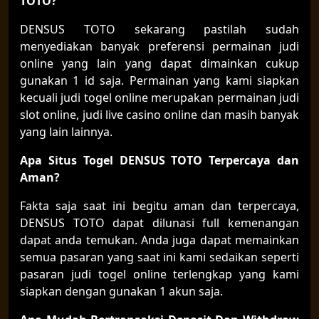
TOTO?
DENSUS TOTO sekarang pastilah sudah
menyediakan banyak preferensi permainan judi
online yang lain yang dapat dimainkan cukup
gunakan 1 id saja. Permainan yang kami siapkan
kecuali judi togel online merupakan permainan judi
slot online, judi live casino online dan masih banyak
yang lain lainnya.
Apa Situs Togel DENSUS TOTO Terpercaya dan
Aman?
Fakta saja saat ini begitu aman dan terpercaya,
DENSUS TOTO dapat dilunasi full kemenangan
dapat anda temukan. Anda juga dapat memainkan
semua pasaran yang saat ini kami sedaikan seperti
pasaran judi togel online terlengkap yang kami
siapkan dengan gunakan 1 akun saja.