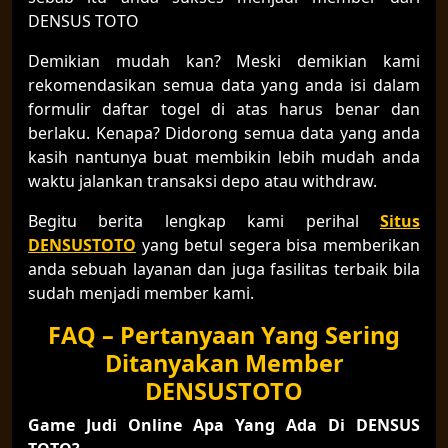
DENSUS TOTO
Demikian mudah kan? Meski demikian kami
rekomendasikan semua data yang anda isi dalam
formulir daftar togel di atas harus benar dan
berlaku. Kenapa? Didorong semua data yang anda
kasih nantunya buat membikin lebih mudah anda
waktu jalankan transaksi depo atau withdraw.
Begitu berita lengkap kami perihal
Situs
DENSUSTOTO
yang betul segera bisa memberikan
anda sebuah layanan dan juga fasilitas terbaik bila
sudah menjadi member kami.
FAQ – Pertanyaan Yang Sering
Ditanyakan Member
DENSUSTOTO
Game Judi Online Apa Yang Ada Di DENSUS