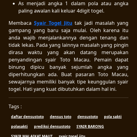
As menjadi angka 1 dalam pola atau angka
paling awalan kali keluar 4digit togel.
Membaca
Syair Togel Jitu
tak jadi masalah yang
gampang yang baru saja mulai. Oleh karena itu
anda wajib menjalankannya dengan tenang dan
tidak lekas. Pada yang lainnya masalah yang pingin
dirasa waktu yang akan datang merupakan
penyandingan syair Toto Macau. Pemain dapat
binung dipicu banyak sejumlah angka yang
diperhitungkan ada. Buat pasaran Toto Macau,
sewajarnya memiliki banyak tipe keunggulan syair
togel. Hati yang kuat dibutuhkan dalam hal ini.
Tags :
daftar densustoto
densus toto
densustoto
pola sakti
polasakti
prediksi densustoto
SYAIR BARONG
SYAIR MALAIKAT MAUT
syair togel jitu