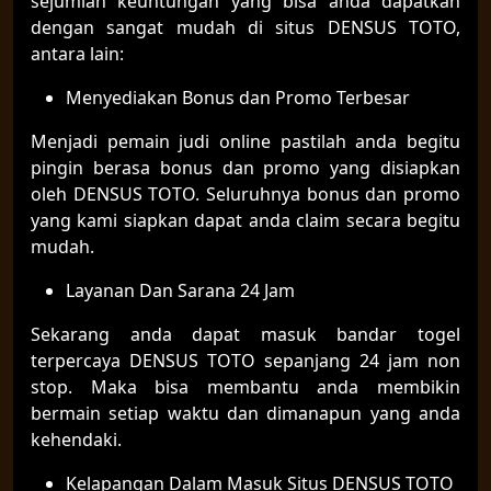
sejumlah keuntungan yang bisa anda dapatkan
dengan sangat mudah di situs DENSUS TOTO,
antara lain:
Menyediakan Bonus dan Promo Terbesar
Menjadi pemain judi online pastilah anda begitu
pingin berasa bonus dan promo yang disiapkan
oleh DENSUS TOTO. Seluruhnya bonus dan promo
yang kami siapkan dapat anda claim secara begitu
mudah.
Layanan Dan Sarana 24 Jam
Sekarang anda dapat masuk bandar togel
terpercaya DENSUS TOTO sepanjang 24 jam non
stop. Maka bisa membantu anda membikin
bermain setiap waktu dan dimanapun yang anda
kehendaki.
Kelapangan Dalam Masuk Situs DENSUS TOTO