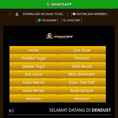
WHATSAPP
DOWNLOAD APLIKASI TOGEL
DAFTAR JADI MEMBER
TELEGRAM
LIVECHAT
Home
Live Draw
Prediksi Togel
Promosi
Jadwal Togel
Data Result
Slot Gacor
Bbfs Generator
Paito Warna
Konv. Toto SGP
Buku Mimpi
Bukti Jackpot
Keluhan
Panduan
SELAMAT DATANG DI
DENSUSTOTO
AGE