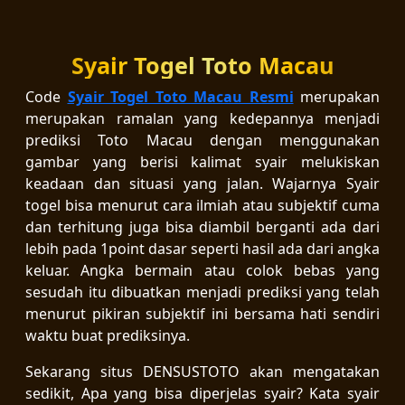
Syair Togel Toto Macau
Code
Syair Togel Toto Macau Resmi
merupakan
merupakan ramalan yang kedepannya menjadi
prediksi Toto Macau dengan menggunakan
gambar yang berisi kalimat syair melukiskan
keadaan dan situasi yang jalan. Wajarnya Syair
togel bisa menurut cara ilmiah atau subjektif cuma
dan terhitung juga bisa diambil berganti ada dari
lebih pada 1point dasar seperti hasil ada dari angka
keluar. Angka bermain atau colok bebas yang
sesudah itu dibuatkan menjadi prediksi yang telah
menurut pikiran subjektif ini bersama hati sendiri
waktu buat prediksinya.
Sekarang situs DENSUSTOTO akan mengatakan
sedikit, Apa yang bisa diperjelas syair? Kata syair