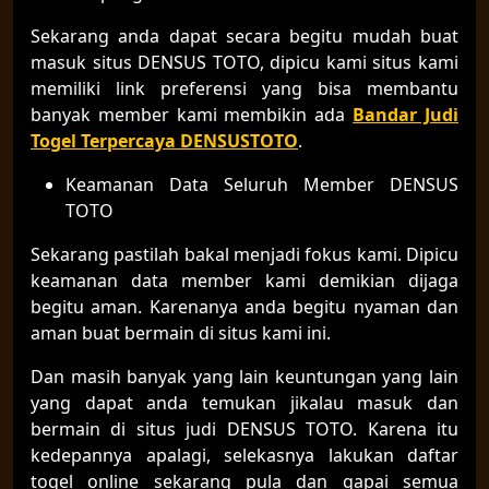
Sekarang anda dapat secara begitu mudah buat
masuk situs DENSUS TOTO, dipicu kami situs kami
memiliki link preferensi yang bisa membantu
banyak member kami membikin ada
Bandar Judi
Togel Terpercaya DENSUSTOTO
.
Keamanan Data Seluruh Member DENSUS
TOTO
Sekarang pastilah bakal menjadi fokus kami. Dipicu
keamanan data member kami demikian dijaga
begitu aman. Karenanya anda begitu nyaman dan
aman buat bermain di situs kami ini.
Dan masih banyak yang lain keuntungan yang lain
yang dapat anda temukan jikalau masuk dan
bermain di situs judi DENSUS TOTO. Karena itu
kedepannya apalagi, selekasnya lakukan daftar
togel online sekarang pula dan gapai semua