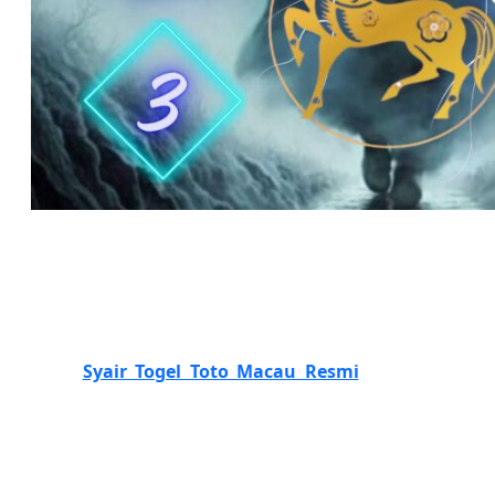
Syair Togel Toto Macau
Code
Syair Togel Toto Macau Resmi
merupakan
merupakan ramalan yang kedepannya menjadi
prediksi Toto Macau dengan menggunakan
gambar yang berisi kalimat syair melukiskan
keadaan dan situasi yang jalan. Wajarnya Syair