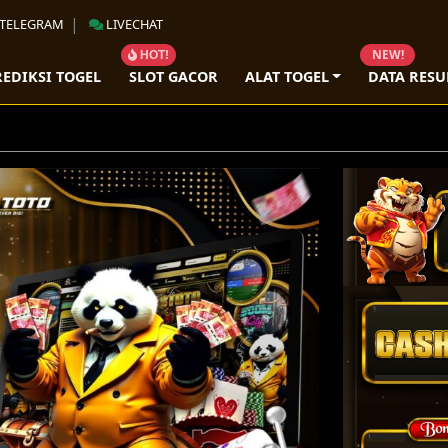
TELEGRAM
LIVECHAT
REDIKSI TOGEL
SLOT GACOR
ALAT TOGEL
DATA RESU