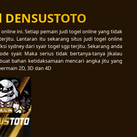
gel DENSUSTOTO
nline ini. Setiap pemain judi togel online yang tidak
itu. Lantaran itu sekarang situs judi togel online
sydney dari syair togel sgp terjitu. Sekarang anda
e syair. Maka serius tidak bertanya-tanya jikalau
ai buat bahan ketidaksamaan mencari angka jitu yang
a bermain 2D, 3D dan 4D