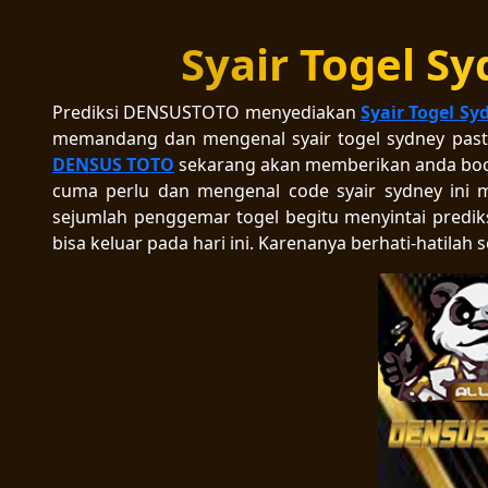
Syair Togel S
Prediksi DENSUSTOTO menyediakan
Syair Togel Sy
memandang dan mengenal syair togel sydney pastila
DENSUS TOTO
sekarang akan memberikan anda bocor
cuma perlu dan mengenal code syair sydney ini me
sejumlah penggemar togel begitu menyintai prediksi
bisa keluar pada hari ini. Karenanya berhati-hatilah