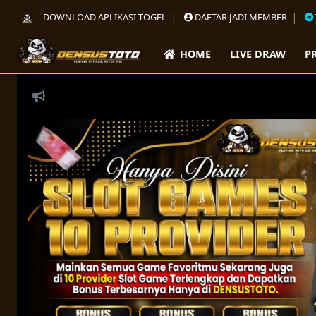
DOWNLOAD APLIKASI TOGEL
DAFTAR JADI MEMBER
HOME
LIVE DRAW
P