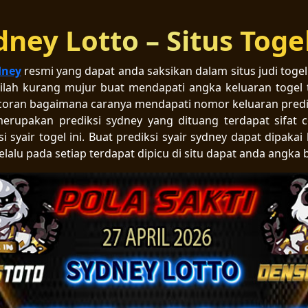
ydney Lotto – Situs To
dney
resmi yang dapat anda saksikan dalam situs judi togel o
h kurang mujur buat mendapati angka keluaran togel terj
an bagaimana caranya mendapati nomor keluaran prediksi 
rupakan prediksi sydney yang dituang terdapat sifat cod
 syair togel ini. Buat prediksi syair sydney dapat dipak
 selalu pada setiap terdapat dipicu di situ dapat anda angk