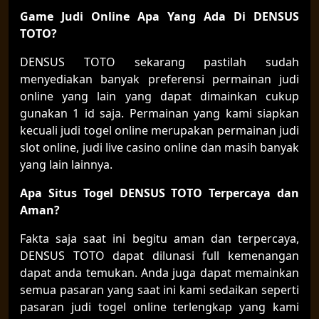
Game Judi Online Apa Yang Ada Di DENSUS
TOTO?
DENSUS TOTO sekarang pastilah sudah
menyediakan banyak preferensi permainan judi
online yang lain yang dapat dimainkan cukup
gunakan 1 id saja. Permainan yang kami siapkan
kecuali judi togel online merupakan permainan judi
slot online, judi live casino online dan masih banyak
yang lain lainnya.
Apa Situs Togel DENSUS TOTO Terpercaya dan
Aman?
Fakta saja saat ini begitu aman dan terpercaya,
DENSUS TOTO dapat dilunasi full kemenangan
dapat anda temukan. Anda juga dapat memainkan
semua pasaran yang saat ini kami sedaikan seperti
pasaran judi togel online terlengkap yang kami