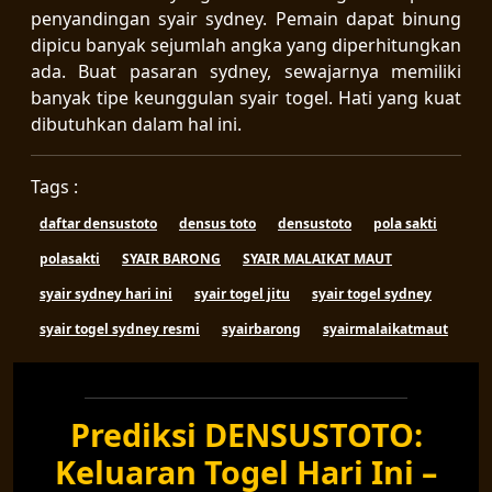
penyandingan syair sydney. Pemain dapat binung
dipicu banyak sejumlah angka yang diperhitungkan
ada. Buat pasaran sydney, sewajarnya memiliki
banyak tipe keunggulan syair togel. Hati yang kuat
dibutuhkan dalam hal ini.
Tags :
daftar densustoto
densus toto
densustoto
pola sakti
polasakti
SYAIR BARONG
SYAIR MALAIKAT MAUT
syair sydney hari ini
syair togel jitu
syair togel sydney
syair togel sydney resmi
syairbarong
syairmalaikatmaut
Prediksi DENSUSTOTO:
Keluaran Togel Hari Ini –