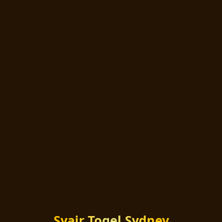
Syair Togel Sydney