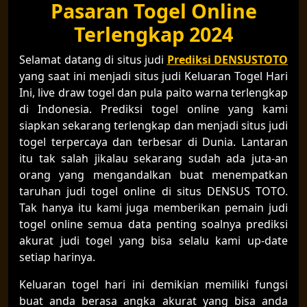
Pasaran Togel Online
Terlengkap 2024
Selamat datang di situs judi
Prediksi DENSUSTOTO
yang saat ini menjadi situs judi Keluaran Togel Hari
Ini, live draw togel dan pula paito warna terlengkap
di Indonesia. Prediksi togel online yang kami
siapkan sekarang terlengkap dan menjadi situs judi
togel terpercaya dan terbesar di Dunia. Lantaran
itu tak salah jikalau sekarang sudah ada juta-an
orang yang mengandalkan buat menempatkan
taruhan judi togel online di situs DENSUS TOTO.
Tak hanya itu kami juga memberikan pemain judi
togel online semua data penting soalnya prediksi
akurat judi togel yang bisa selalu kami up-date
setiap harinya.
Keluaran togel hari ini demikian memiliki fungsi
buat anda berasa angka akurat yang bisa anda