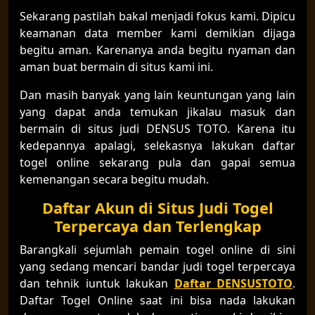
Sekarang pastilah bakal menjadi fokus kami. Dipicu
keamanan data member kami demikian dijaga
begitu aman. Karenanya anda begitu nyaman dan
aman buat bermain di situs kami ini.
Dan masih banyak yang lain keuntungan yang lain
yang dapat anda temukan jikalau masuk dan
bermain di situs judi DENSUS TOTO. Karena itu
kedepannya apalagi, selekasnya lakukan daftar
togel online sekarang pula dan gapai semua
kemenangan secara begitu mudah.
Daftar Akun di Situs Judi Togel
Terpercaya dan Terlengkap
Barangkali sejumlah pemain togel online di sini
yang sedang mencari bandar judi togel terpercaya
dan tehnik iuntuk lakukan
Daftar DENSUSTOTO
.
Daftar Togel Online saat ini bisa nada lakukan