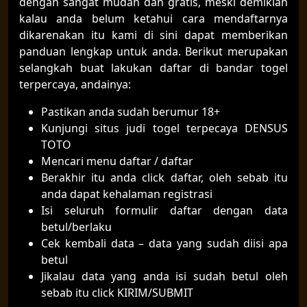
dengan sangat mudah dan gratis, meski demikian
kalau anda belum ketahui cara mendaftarnya
dikarenakan itu kami di sini dapat memberikan
panduan lengkap untuk anda. Berikut merupakan
selangkah buat lakukan daftar di bandar togel
terpercaya, andainya:
Pastikan anda sudah berumur 18+
Kunjungi situs judi togel terpecaya DENSUS
TOTO
Mencari menu daftar / daftar
Berakhir itu anda click daftar, oleh sebab itu
anda dapat kehalaman registrasi
Isi seluruh formulir daftar dengan data
betul/berlaku
Cek kembali data – data yang sudah diisi apa
betul
Jikalau data yang anda isi sudah betul oleh
sebab itu click KIRIM/SUBMIT