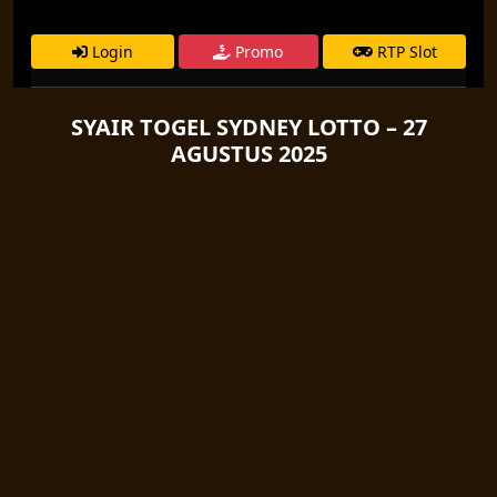
Login
Promo
RTP Slot
SYAIR TOGEL SYDNEY LOTTO – 27
AGUSTUS 2025