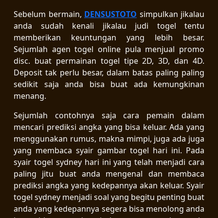
Sebelum bermain,
DENSUSTOTO
simpulkan jikalau
anda sudah kenali jikalau judi togel tentu
memberikan keuntungan yang lebih besar.
Sejumlah agen togel online pula menjual promo
disc. buat permainan togel tipe 2D, 3D, dan 4D.
Deposit tak perlu besar, dalam batas paling paling
sedikit saja anda bisa buat ada kemungkinan
menang.
Sejumlah contohnya saja cara pemain dalam
mencari prediksi angka yang bisa keluar. Ada yang
menggunakan rumus, makna mimpi, juga ada juga
yang membaca syair gambar togel hari ini. Pada
syair togel sydney hari ini yang telah menjadi cara
paling jitu buat anda mengenal dan membaca
prediksi angka yang kedepannya akan keluar. Syair
togel sydney menjadi soal yang begitu penting buat
anda yang kedepannya segera bisa menolong anda