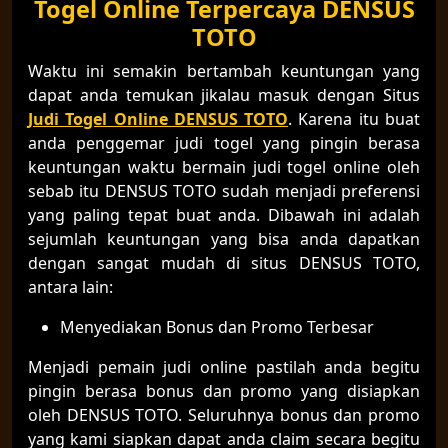
Togel Online Terpercaya DENSUS
TOTO
Waktu ini semakin bertambah keuntungan yang
dapat anda temukan jikalau masuk dengan Situs
Judi Togel Online DENSUS TOTO
. Karena itu buat
anda penggemar judi togel yang pingin berasa
keuntungan waktu bermain judi togel online oleh
sebab itu DENSUS TOTO sudah menjadi preferensi
yang paling tepat buat anda. Dibawah ini adalah
sejumlah keuntungan yang bisa anda dapatkan
dengan sangat mudah di situs DENSUS TOTO,
antara lain:
Menyediakan Bonus dan Promo Terbesar
Menjadi pemain judi online pastilah anda begitu
pingin berasa bonus dan promo yang disiapkan
oleh DENSUS TOTO. Seluruhnya bonus dan promo
yang kami siapkan dapat anda claim secara begitu