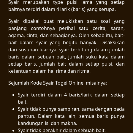
Syair merupakan type puisi lama yang setiap
baitnya terdiri dalam 4 larik (baris) yang serupa.
Syair dipakai buat melukiskan satu soal yang
panjang contohnya perihal satu cerita, saran,
agama, cinta, dan sebagianya. Oleh sebab itu, bait-
bait dalam syair yang begitu banyak. Disaksikan
dari susunan luarnya, syair terhitung dalam jumlah
baris dalam sebuah bait, jumlah suku kata dalam
setiap baris, jumlah bait dalam setiap puisi, dan
ketentuan dalam hal rima dan ritma.
Sejumlah Kode Syair Togel Online, misalnya:
Syair terdiri dalam 4 baris/larik dalam setiap
bait.
Syair tidak punya sampiran, sama dengan pada
pantun. Dalam kata lain, semua baris punya
kandungan isi dan makna.
Syair tidak berakhir dalam sebuah bait.