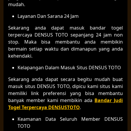
mudah.
Layanan Dan Sarana 24 Jam
Sekarang anda dapat masuk bandar togel
terpercaya DENSUS TOTO sepanjang 24 jam non
stop. Maka bisa membantu anda membikin
bermain setiap waktu dan dimanapun yang anda
kehendaki.
Kelapangan Dalam Masuk Situs DENSUS TOTO
Sekarang anda dapat secara begitu mudah buat
masuk situs DENSUS TOTO, dipicu kami situs kami
memiliki link preferensi yang bisa membantu
banyak member kami membikin ada
Bandar Judi
Togel Terpercaya DENSUSTOTO
.
Keamanan Data Seluruh Member DENSUS
TOTO