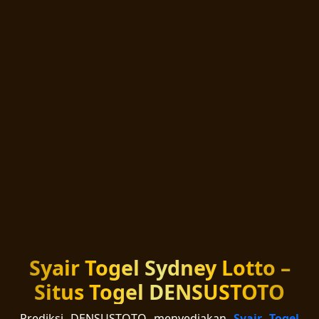
Syair Togel Sydney Lotto –
Situs Togel DENSUSTOTO
Prediksi DENSUSTOTO menyediakan
Syair Togel