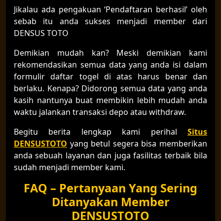
Jikalau ada pengakuan ‘Pendaftaran berhasil’ oleh
sebab itu anda sukses menjadi member dari
DENSUS TOTO
Demikian mudah kan? Meski demikian kami
rekomendasikan semua data yang anda isi dalam
formulir daftar togel di atas harus benar dan
berlaku. Kenapa? Didorong semua data yang anda
kasih nantunya buat membikin lebih mudah anda
waktu jalankan transaksi depo atau withdraw.
Begitu berita lengkap kami perihal
Situs
DENSUSTOTO
yang betul segera bisa memberikan
anda sebuah layanan dan juga fasilitas terbaik bila
sudah menjadi member kami.
FAQ – Pertanyaan Yang Sering
Ditanyakan Member
DENSUSTOTO