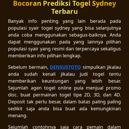
Bocoran Prediksi Togel Sydney
Terbaru
Banyak info penting yang lain berada pada
populasi syair togel sydney yang bisa selanjutnya
anda coba menggunakan sebagus-baiknya. Anda
dapat menggunakan pada yang lainnya pilihan
populasi syair yang resmi dan terpercaya sekaligus
memberikan info pilihan lengkap.
Sebelum bermain,
DENSUSTOTO
simpulkan jikalau
anda sudah kenali jikalau judi togel tentu
memberikan keuntungan yang lebih besar.
Sejumlah agen togel online pula menjual promo
disc. buat permainan togel tipe 2D, 3D, dan 4D.
Deposit tak perlu besar, dalam batas paling paling
sedikit saja anda bisa buat ada kemungkinan
menang.
Sejumlah contohnya saja cara pemain dalam