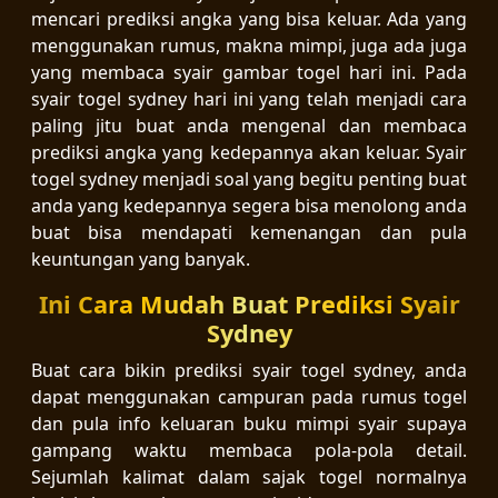
mencari prediksi angka yang bisa keluar. Ada yang
menggunakan rumus, makna mimpi, juga ada juga
yang membaca syair gambar togel hari ini. Pada
syair togel sydney hari ini yang telah menjadi cara
paling jitu buat anda mengenal dan membaca
prediksi angka yang kedepannya akan keluar. Syair
togel sydney menjadi soal yang begitu penting buat
anda yang kedepannya segera bisa menolong anda
buat bisa mendapati kemenangan dan pula
keuntungan yang banyak.
Ini Cara Mudah Buat Prediksi Syair
Sydney
Buat cara bikin prediksi syair togel sydney, anda
dapat menggunakan campuran pada rumus togel
dan pula info keluaran buku mimpi syair supaya
gampang waktu membaca pola-pola detail.
Sejumlah kalimat dalam sajak togel normalnya