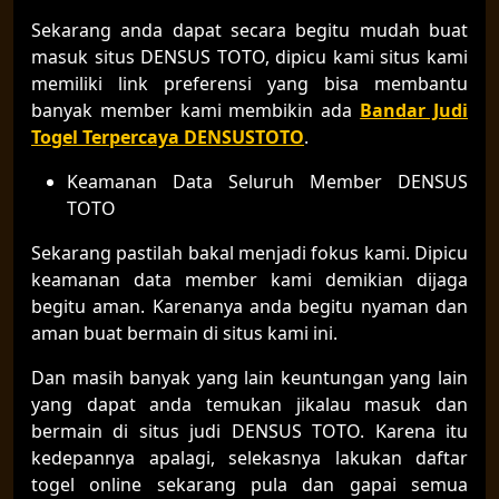
Sekarang anda dapat secara begitu mudah buat
masuk situs DENSUS TOTO, dipicu kami situs kami
memiliki link preferensi yang bisa membantu
banyak member kami membikin ada
Bandar Judi
Togel Terpercaya DENSUSTOTO
.
Keamanan Data Seluruh Member DENSUS
TOTO
Sekarang pastilah bakal menjadi fokus kami. Dipicu
keamanan data member kami demikian dijaga
begitu aman. Karenanya anda begitu nyaman dan
aman buat bermain di situs kami ini.
Dan masih banyak yang lain keuntungan yang lain
yang dapat anda temukan jikalau masuk dan
bermain di situs judi DENSUS TOTO. Karena itu
kedepannya apalagi, selekasnya lakukan daftar
togel online sekarang pula dan gapai semua