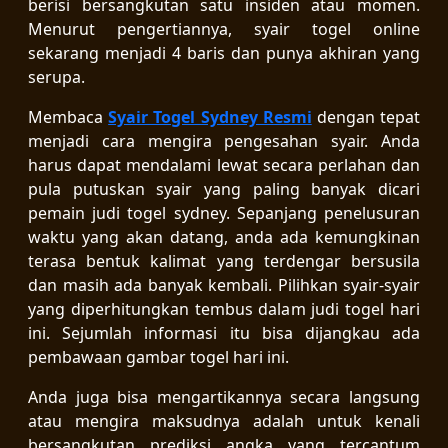
berisi bersangkutan satu insiden atau momen.
Menurut pengertiannya, syair togel online
sekarang menjadi 4 baris dan punya akhiran yang
serupa.
Membaca
Syair Togel Sydney Resmi
dengan tepat
menjadi cara mengira pengesahan syair. Anda
harus dapat mendalami lewat secara perlahan dan
pula putuskan syair yang paling banyak dicari
pemain judi togel sydney. Sepanjang penelusuran
waktu yang akan datang, anda ada kemungkinan
terasa bentuk kalimat yang terdengar bersusila
dan masih ada banyak kembali. Pilihkan syair-syair
yang diperhitungkan tembus dalam judi togel hari
ini. Sejumlah informasi itu bisa dijangkau ada
pembawaan gambar togel hari ini.
Anda juga bisa mengartikannya secara langsung
atau mengira maksudnya adalah untuk kenali
bersangkutan prediksi angka yang tercantum