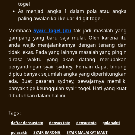
togel
As menjadi angka 1 dalam pola atau angka
paling awalan kali keluar 4digit togel.
Membaca
Syair Togel Jitu
tak jadi masalah yang
gampang yang baru saja mulai. Oleh karena itu
anda wajib menjalankannya dengan tenang dan
tidak lekas. Pada yang lainnya masalah yang pingin
dirasa waktu yang akan datang merupakan
penyandingan syair sydney. Pemain dapat binung
dipicu banyak sejumlah angka yang diperhitungkan
ada. Buat pasaran sydney, sewajarnya memiliki
banyak tipe keunggulan syair togel. Hati yang kuat
dibutuhkan dalam hal ini.
Tags :
daftar densustoto
densus toto
densustoto
pola sakti
polasakti
SYAIR BARONG
SYAIR MALAIKAT MAUT