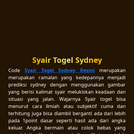
Syair Togel Sydney
Code
Syair Togel Sydney Resmi
merupakan
merupakan ramalan yang kedepannya menjadi
prediksi sydney dengan menggunakan gambar
yang berisi kalimat syair melukiskan keadaan dan
situasi yang jalan. Wajarnya Syair togel bisa
menurut cara ilmiah atau subjektif cuma dan
terhitung juga bisa diambil berganti ada dari lebih
pada 1point dasar seperti hasil ada dari angka
keluar. Angka bermain atau colok bebas yang