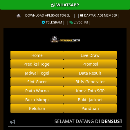
WHATSAPP
DOWNLOAD APLIKASI TOGEL
DAFTAR JADI MEMBER
TELEGRAM
LIVECHAT
Home
Live Draw
Prediksi Togel
Promosi
Jadwal Togel
Data Result
Slot Gacor
Bbfs Generator
Paito Warna
Konv. Toto SGP
Buku Mimpi
Bukti Jackpot
Keluhan
Panduan
SELAMAT DATANG DI
DENSUSTOTO
AG