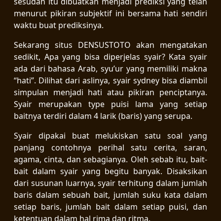
sesudah itu dibuatkan menjadi prediksi yang telah
menurut pikiran subjektif ini bersama hati sendiri
waktu buat prediksinya.
Sekarang situs DENSUSTOTO akan mengatakan
sedikit, Apa yang bisa diperjelas syair? Kata syair
ada dari bahasa Arab, syu’ur yang memiliki makna
“hati”. Dilihat dari aslinya, syair sydney bisa diambil
simpulan menjadi hati atau pikiran penciptanya.
Syair merupakan type puisi lama yang setiap
baitnya terdiri dalam 4 larik (baris) yang serupa.
Syair dipakai buat melukiskan satu soal yang
panjang contohnya perihal satu cerita, saran,
agama, cinta, dan sebagianya. Oleh sebab itu, bait-
bait dalam syair yang begitu banyak. Disaksikan
dari susunan luarnya, syair terhitung dalam jumlah
baris dalam sebuah bait, jumlah suku kata dalam
setiap baris, jumlah bait dalam setiap puisi, dan
ketentuan dalam hal rima dan ritma.