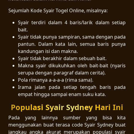
Sejumlah Kode Syair Togel Online, misalnya:
Syair terdiri dalam 4 baris/larik dalam setiap
bait.
Syair tidak punya sampiran, sama dengan pada
pantun. Dalam kata lain, semua baris punya
kandungan isi dan makna.
Syair tidak berakhir dalam sebuah bait.
Makna syair dikukuhkan oleh bait-bait (nyaris
serupa dengan paragraf dalam cerita).
Pola rimanya a-a-a-a (rima sama).
Irama jalan pada setiap tengah baris pada
empat hingga sampai enam suku kata.
Populasi Syair Sydney Hari Ini
Pada yang lainnya sumber yang bisa kita
menggunakan buat terasa code Syair Sydney buat
jangkau angka akurat merupakan populasi syair