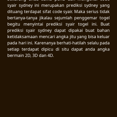
syair sydney ini merupakan prediksi sydney yang
dituang terdapat sifat code syair. Maka serius tidak
bertanya-tanya jikalau sejumlah penggemar togel
begitu menyintai prediksi syair togel ini. Buat
prediksi syair sydney dapat dipakai buat bahan
ketidaksamaan mencari angka jitu yang bisa keluar
pada hari ini. Karenanya berhati-hatilah selalu pada
setiap terdapat dipicu di situ dapat anda angka
bermain 2D, 3D dan 4D.