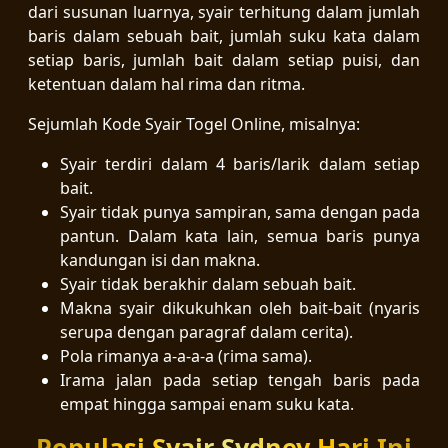
dari susunan luarnya, syair terhitung dalam jumlah
baris dalam sebuah bait, jumlah suku kata dalam
setiap baris, jumlah bait dalam setiap puisi, dan
ketentuan dalam hal rima dan ritma.
Sejumlah Kode Syair Togel Online, misalnya:
Syair terdiri dalam 4 baris/larik dalam setiap
bait.
Syair tidak punya sampiran, sama dengan pada
pantun. Dalam kata lain, semua baris punya
kandungan isi dan makna.
Syair tidak berakhir dalam sebuah bait.
Makna syair dikukuhkan oleh bait-bait (nyaris
serupa dengan paragraf dalam cerita).
Pola rimanya a-a-a-a (rima sama).
Irama jalan pada setiap tengah baris pada
empat hingga sampai enam suku kata.
Populasi Syair Sydney Hari Ini