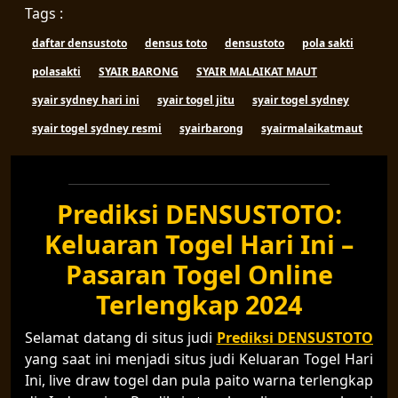
Tags :
daftar densustoto
densus toto
densustoto
pola sakti
polasakti
SYAIR BARONG
SYAIR MALAIKAT MAUT
syair sydney hari ini
syair togel jitu
syair togel sydney
syair togel sydney resmi
syairbarong
syairmalaikatmaut
Prediksi DENSUSTOTO:
Keluaran Togel Hari Ini –
Pasaran Togel Online
Terlengkap 2024
Selamat datang di situs judi
Prediksi DENSUSTOTO
yang saat ini menjadi situs judi Keluaran Togel Hari
Ini, live draw togel dan pula paito warna terlengkap