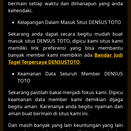
bermain setiap waktu dan dimanapun yang anda
kehendaki.
Kelapangan Dalam Masuk Situs DENSUS TOTO
Sekarang anda dapat secara begitu mudah buat
masuk situs DENSUS TOTO, dipicu kami situs kami
memiliki link preferensi yang bisa membantu
banyak member kami membikin ada
Bandar Judi
Togel Terpercaya DENSUSTOTO
.
Keamanan Data Seluruh Member DENSUS
TOTO
Sekarang pastilah bakal menjadi fokus kami. Dipicu
keamanan data member kami demikian dijaga
begitu aman. Karenanya anda begitu nyaman dan
aman buat bermain di situs kami ini.
Dan masih banyak yang lain keuntungan yang lain