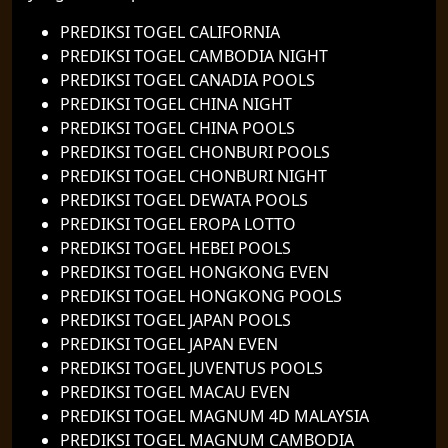
PREDIKSI TOGEL CALIFORNIA
PREDIKSI TOGEL CAMBODIA NIGHT
PREDIKSI TOGEL CANADIA POOLS
PREDIKSI TOGEL CHINA NIGHT
PREDIKSI TOGEL CHINA POOLS
PREDIKSI TOGEL CHONBURI POOLS
PREDIKSI TOGEL CHONBURI NIGHT
PREDIKSI TOGEL DEWATA POOLS
PREDIKSI TOGEL EROPA LOTTO
PREDIKSI TOGEL HEBEI POOLS
PREDIKSI TOGEL HONGKONG EVEN
PREDIKSI TOGEL HONGKONG POOLS
PREDIKSI TOGEL JAPAN POOLS
PREDIKSI TOGEL JAPAN EVEN
PREDIKSI TOGEL JUVENTUS POOLS
PREDIKSI TOGEL MACAU EVEN
PREDIKSI TOGEL MAGNUM 4D MALAYSIA
PREDIKSI TOGEL MAGNUM CAMBODIA