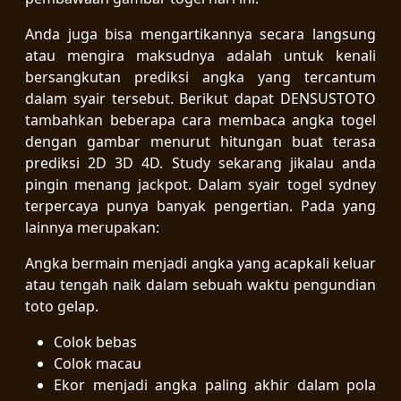
Anda juga bisa mengartikannya secara langsung
atau mengira maksudnya adalah untuk kenali
bersangkutan prediksi angka yang tercantum
dalam syair tersebut. Berikut dapat DENSUSTOTO
tambahkan beberapa cara membaca angka togel
dengan gambar menurut hitungan buat terasa
prediksi 2D 3D 4D. Study sekarang jikalau anda
pingin menang jackpot. Dalam syair togel sydney
terpercaya punya banyak pengertian. Pada yang
lainnya merupakan:
Angka bermain menjadi angka yang acapkali keluar
atau tengah naik dalam sebuah waktu pengundian
toto gelap.
Colok bebas
Colok macau
Ekor menjadi angka paling akhir dalam pola