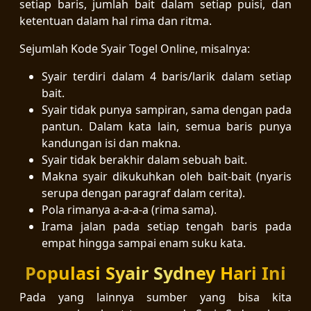
setiap baris, jumlah bait dalam setiap puisi, dan
ketentuan dalam hal rima dan ritma.
Sejumlah Kode Syair Togel Online, misalnya:
Syair terdiri dalam 4 baris/larik dalam setiap
bait.
Syair tidak punya sampiran, sama dengan pada
pantun. Dalam kata lain, semua baris punya
kandungan isi dan makna.
Syair tidak berakhir dalam sebuah bait.
Makna syair dikukuhkan oleh bait-bait (nyaris
serupa dengan paragraf dalam cerita).
Pola rimanya a-a-a-a (rima sama).
Irama jalan pada setiap tengah baris pada
empat hingga sampai enam suku kata.
Populasi Syair Sydney Hari Ini
Pada yang lainnya sumber yang bisa kita