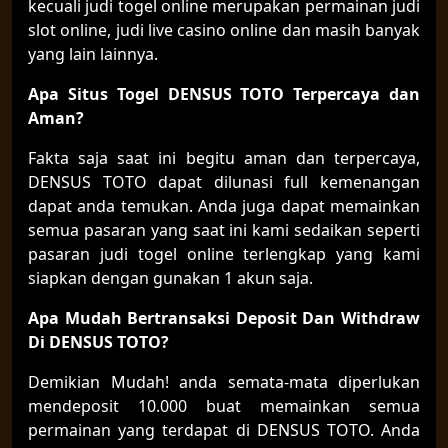
kecuali judi togel online merupakan permainan judi
slot online, judi live casino online dan masih banyak
yang lain lainnya.
Apa Situs Togel DENSUS TOTO Terpercaya dan
Aman?
Fakta saja saat ini begitu aman dan terpercaya,
DENSUS TOTO dapat dilunasi full kemenangan
dapat anda temukan. Anda juga dapat memainkan
semua pasaran yang saat ini kami sedaikan seperti
pasaran judi togel online terlengkap yang kami
siapkan dengan gunakan 1 akun saja.
Apa Mudah
Bert
ransaksi Deposit Dan Withdraw
Di DENSUS TOTO?
Demikian Mudah! anda semata-mata diperlukan
mendeposit 10.000 buat memainkan semua
permainan yang terdapat di DENSUS TOTO. Anda