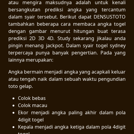
atau mengira maksudnya adalah untuk kenali
bersangkutan prediksi angka yang tercantum
dalam syair tersebut. Berikut dapat DENSUSTOTO
tambahkan beberapa cara membaca angka togel
dengan gambar menurut hitungan buat terasa
prediksi 2D 3D 4D. Study sekarang jikalau anda
pingin menang jackpot. Dalam syair togel sydney
terpercaya punya banyak pengertian. Pada yang
lainnya merupakan:
Angka bermain menjadi angka yang acapkali keluar
atau tengah naik dalam sebuah waktu pengundian
toto gelap.
Colok bebas
Colok macau
Ekor menjadi angka paling akhir dalam pola
4digit togel
Kepala menjadi angka ketiga dalam pola 4digit
togel