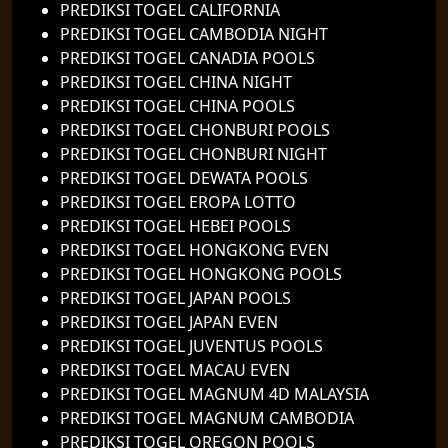
PREDIKSI TOGEL CALIFORNIA
PREDIKSI TOGEL CAMBODIA NIGHT
PREDIKSI TOGEL CANADIA POOLS
PREDIKSI TOGEL CHINA NIGHT
PREDIKSI TOGEL CHINA POOLS
PREDIKSI TOGEL CHONBURI POOLS
PREDIKSI TOGEL CHONBURI NIGHT
PREDIKSI TOGEL DEWATA POOLS
PREDIKSI TOGEL EROPA LOTTO
PREDIKSI TOGEL HEBEI POOLS
PREDIKSI TOGEL HONGKONG EVEN
PREDIKSI TOGEL HONGKONG POOLS
PREDIKSI TOGEL JAPAN POOLS
PREDIKSI TOGEL JAPAN EVEN
PREDIKSI TOGEL JUVENTUS POOLS
PREDIKSI TOGEL MACAU EVEN
PREDIKSI TOGEL MAGNUM 4D MALAYSIA
PREDIKSI TOGEL MAGNUM CAMBODIA
PREDIKSI TOGEL OREGON POOLS