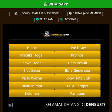
WHATSAPP
DOWNLOAD APLIKASI TOGEL
DAFTAR JADI MEMBER
TELEGRAM
LIVECHAT
Home
Live Draw
Prediksi Togel
Promosi
Jadwal Togel
Data Result
Slot Gacor
Bbfs Generator
Paito Warna
Konv. Toto SGP
Buku Mimpi
Bukti Jackpot
Keluhan
Panduan
SELAMAT DATANG DI
DENSUSTOTO
AGE