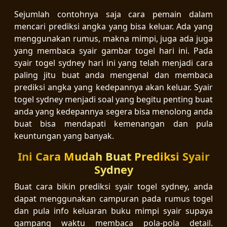
Sejumlah contohnya saja cara pemain dalam
mencari prediksi angka yang bisa keluar. Ada yang
menggunakan rumus, makna mimpi, juga ada juga
yang membaca syair gambar togel hari ini. Pada
syair togel sydney hari ini yang telah menjadi cara
paling jitu buat anda mengenal dan membaca
prediksi angka yang kedepannya akan keluar. Syair
togel sydney menjadi soal yang begitu penting buat
anda yang kedepannya segera bisa menolong anda
buat bisa mendapati kemenangan dan pula
keuntungan yang banyak.
Ini Cara Mudah Buat Prediksi Syair
Sydney
Buat cara bikin prediksi syair togel sydney, anda
dapat menggunakan campuran pada rumus togel
dan pula info keluaran buku mimpi syair supaya
gampang waktu membaca pola-pola detail.