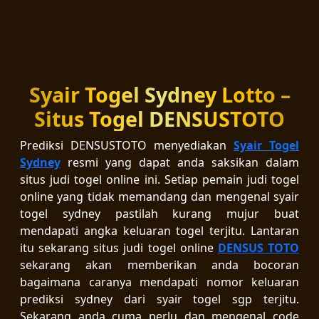
Syair Togel Sydney Lotto –
Situs Togel DENSUSTOTO
Prediksi DENSUSTOTO menyediakan
Syair Togel
Sydney
resmi yang dapat anda saksikan dalam
situs judi togel online ini. Setiap pemain judi togel
online yang tidak memandang dan mengenal syair
togel sydney pastilah kurang mujur buat
mendapati angka keluaran togel terjitu. Lantaran
itu sekarang situs judi togel online
DENSUS TOTO
sekarang akan memberikan anda bocoran
bagaimana caranya mendapati nomor keluaran
prediksi sydney dari syair togel sgp terjitu.
Sekarang anda cuma perlu dan mengenal code