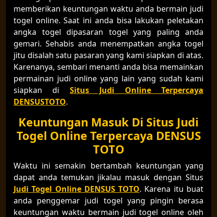
memberikan keuntungan waktu anda bermain judi
togel online. Saat ini anda bisa lakukan peletakan
angka togel dipasaran togel yang paling anda
gemari. Sehabis anda menempatkan angka togel
jitu disalah satu pasaran yang kami siapkan di atas.
Karenanya, sembari menanti anda bisa memainkan
permainan judi online yang lain yang sudah kami
siapkan di
Situs Judi Online Terpercaya
DENSUSTOTO
.
Keuntungan Masuk Di Situs Judi
Togel Online Terpercaya DENSUS
TOTO
Waktu ini semakin bertambah keuntungan yang
dapat anda temukan jikalau masuk dengan Situs
Judi Togel Online DENSUS TOTO
. Karena itu buat
anda penggemar judi togel yang pingin berasa
keuntungan waktu bermain judi togel online oleh