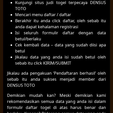
Kunjungi situs judi togel terpecaya DENSUS
TOTO
Mencari menu daftar / daftar
Berakhir itu anda click daftar, oleh sebab itu
anda dapat kehalaman registrasi
Isi seluruh formulir daftar dengan data
betul/berlaku
Cek kembali data – data yang sudah diisi apa
betul
Jikalau data yang anda isi sudah betul oleh
sebab itu click KIRIM/SUBMIT
Jikalau ada pengakuan ‘Pendaftaran berhasil’ oleh
sebab itu anda sukses menjadi member dari
DENSUS TOTO
Demikian mudah kan? Meski demikian kami
rekomendasikan semua data yang anda isi dalam
formulir daftar togel di atas harus benar dan