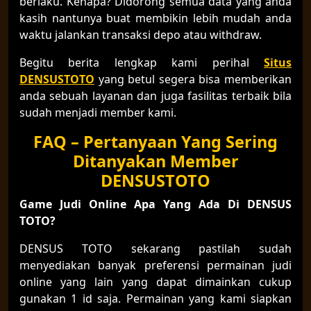
berlaku. Kenapa? Didorong semua data yang anda
kasih nantunya buat membikin lebih mudah anda
waktu jalankan transaksi depo atau withdraw.
Begitu berita lengkap kami perihal
Situs
DENSUSTOTO
yang betul segera bisa memberikan
anda sebuah layanan dan juga fasilitas terbaik bila
sudah menjadi member kami.
FAQ – Pertanyaan Yang Sering
Ditanyakan Member
DENSUSTOTO
Game Judi Online Apa Yang Ada Di DENSUS
TOTO?
DENSUS TOTO sekarang pastilah sudah
menyediakan banyak preferensi permainan judi
online yang lain yang dapat dimainkan cukup
gunakan 1 id saja. Permainan yang kami siapkan