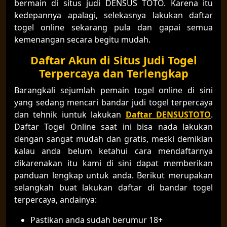
bermain di situs judi DENSUS TOTO. Karena itu
kedepannya apalagi, selekasnya lakukan daftar
togel online sekarang pula dan gapai semua
kemenangan secara begitu mudah.
Daftar Akun di Situs Judi Togel
Terpercaya dan Terlengkap
Barangkali sejumlah pemain togel online di sini
yang sedang mencari bandar judi togel terpercaya
dan tehnik iuntuk lakukan
Daftar DENSUSTOTO
.
Daftar Togel Online saat ini bisa nada lakukan
dengan sangat mudah dan gratis, meski demikian
kalau anda belum ketahui cara mendaftarnya
dikarenakan itu kami di sini dapat memberikan
panduan lengkap untuk anda. Berikut merupakan
selangkah buat lakukan daftar di bandar togel
terpercaya, andainya:
Pastikan anda sudah berumur 18+