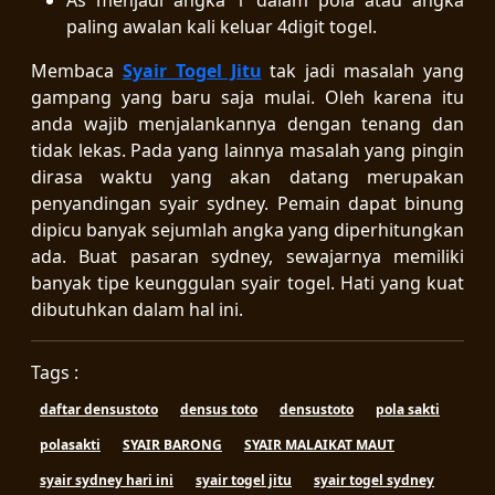
paling awalan kali keluar 4digit togel.
Membaca
Syair Togel Jitu
tak jadi masalah yang
gampang yang baru saja mulai. Oleh karena itu
anda wajib menjalankannya dengan tenang dan
tidak lekas. Pada yang lainnya masalah yang pingin
dirasa waktu yang akan datang merupakan
penyandingan syair sydney. Pemain dapat binung
dipicu banyak sejumlah angka yang diperhitungkan
ada. Buat pasaran sydney, sewajarnya memiliki
banyak tipe keunggulan syair togel. Hati yang kuat
dibutuhkan dalam hal ini.
Tags :
daftar densustoto
densus toto
densustoto
pola sakti
polasakti
SYAIR BARONG
SYAIR MALAIKAT MAUT
syair sydney hari ini
syair togel jitu
syair togel sydney