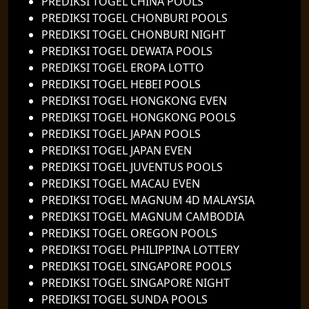
PREDIKSI TOGEL CHINA POOLS
PREDIKSI TOGEL CHONBURI POOLS
PREDIKSI TOGEL CHONBURI NIGHT
PREDIKSI TOGEL DEWATA POOLS
PREDIKSI TOGEL EROPA LOTTO
PREDIKSI TOGEL HEBEI POOLS
PREDIKSI TOGEL HONGKONG EVEN
PREDIKSI TOGEL HONGKONG POOLS
PREDIKSI TOGEL JAPAN POOLS
PREDIKSI TOGEL JAPAN EVEN
PREDIKSI TOGEL JUVENTUS POOLS
PREDIKSI TOGEL MACAU EVEN
PREDIKSI TOGEL MAGNUM 4D MALAYSIA
PREDIKSI TOGEL MAGNUM CAMBODIA
PREDIKSI TOGEL OREGON POOLS
PREDIKSI TOGEL PHILIPPINA LOTTERY
PREDIKSI TOGEL SINGAPORE POOLS
PREDIKSI TOGEL SINGAPORE NIGHT
PREDIKSI TOGEL SUNDA POOLS