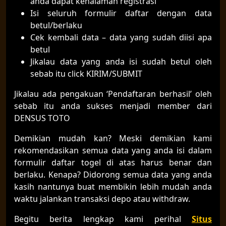
anda dapat kehalaman registrasi
Isi seluruh formulir daftar dengan data
betul/berlaku
Cek kembali data – data yang sudah diisi apa
betul
Jikalau data yang anda isi sudah betul oleh
sebab itu click KIRIM/SUBMIT
Jikalau ada pengakuan ‘Pendaftaran berhasil’ oleh
sebab itu anda sukses menjadi member dari
DENSUS TOTO
Demikian mudah kan? Meski demikian kami
rekomendasikan semua data yang anda isi dalam
formulir daftar togel di atas harus benar dan
berlaku. Kenapa? Didorong semua data yang anda
kasih nantunya buat membikin lebih mudah anda
waktu jalankan transaksi depo atau withdraw.
Begitu berita lengkap kami perihal
Situs