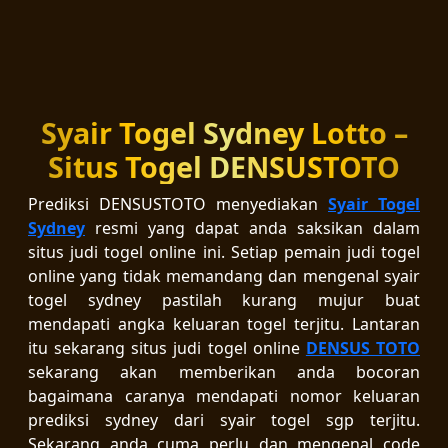
Syair Togel Sydney Lotto –
Situs Togel DENSUSTOTO
Prediksi DENSUSTOTO menyediakan
Syair Togel
Sydney
resmi yang dapat anda saksikan dalam
situs judi togel online ini. Setiap pemain judi togel
online yang tidak memandang dan mengenal syair
togel sydney pastilah kurang mujur buat
mendapati angka keluaran togel terjitu. Lantaran
itu sekarang situs judi togel online
DENSUS TOTO
sekarang akan memberikan anda bocoran
bagaimana caranya mendapati nomor keluaran
prediksi sydney dari syair togel sgp terjitu.
Sekarang anda cuma perlu dan mengenal code