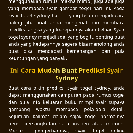
menggunakan rumus, makna mimpi, juga ada juga
yang membaca syair gambar togel hari ini. Pada
syair togel sydney hari ini yang telah menjadi cara
paling jitu buat anda mengenal dan membaca
prediksi angka yang kedepannya akan keluar. Syair
togel sydney menjadi soal yang begitu penting buat
anda yang kedepannya segera bisa menolong anda
buat bisa mendapati kemenangan dan pula
keuntungan yang banyak.
Ini Cara Mudah Buat Prediksi Syair
Sydney
Buat cara bikin prediksi syair togel sydney, anda
dapat menggunakan campuran pada rumus togel
dan pula info keluaran buku mimpi syair supaya
gampang waktu membaca pola-pola detail.
Sejumlah kalimat dalam sajak togel normalnya
berisi bersangkutan satu insiden atau momen.
Menurut pengertiannya, syair togel online