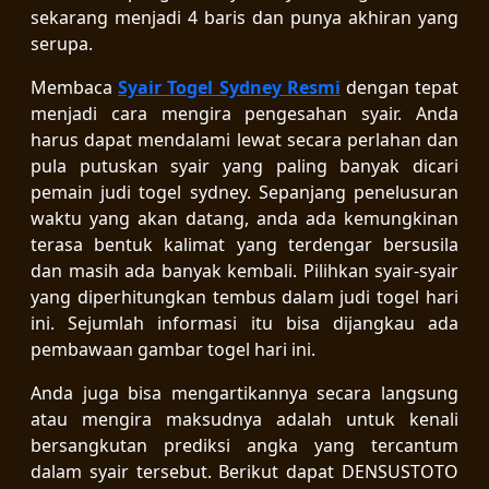
sekarang menjadi 4 baris dan punya akhiran yang
serupa.
Membaca
Syair Togel Sydney Resmi
dengan tepat
menjadi cara mengira pengesahan syair. Anda
harus dapat mendalami lewat secara perlahan dan
pula putuskan syair yang paling banyak dicari
pemain judi togel sydney. Sepanjang penelusuran
waktu yang akan datang, anda ada kemungkinan
terasa bentuk kalimat yang terdengar bersusila
dan masih ada banyak kembali. Pilihkan syair-syair
yang diperhitungkan tembus dalam judi togel hari
ini. Sejumlah informasi itu bisa dijangkau ada
pembawaan gambar togel hari ini.
Anda juga bisa mengartikannya secara langsung
atau mengira maksudnya adalah untuk kenali
bersangkutan prediksi angka yang tercantum
dalam syair tersebut. Berikut dapat DENSUSTOTO