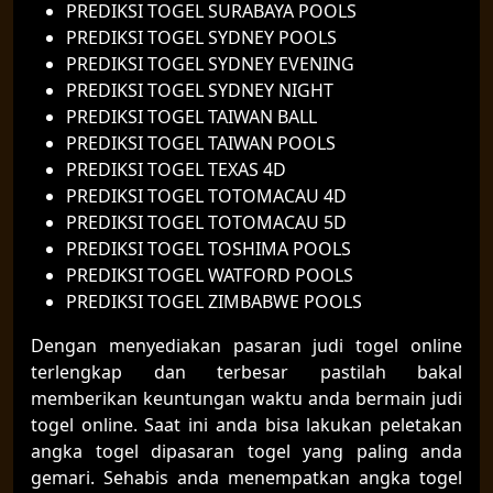
PREDIKSI TOGEL SURABAYA POOLS
PREDIKSI TOGEL SYDNEY POOLS
PREDIKSI TOGEL SYDNEY EVENING
PREDIKSI TOGEL SYDNEY NIGHT
PREDIKSI TOGEL TAIWAN BALL
PREDIKSI TOGEL TAIWAN POOLS
PREDIKSI TOGEL TEXAS 4D
PREDIKSI TOGEL TOTOMACAU 4D
PREDIKSI TOGEL TOTOMACAU 5D
PREDIKSI TOGEL TOSHIMA POOLS
PREDIKSI TOGEL WATFORD POOLS
PREDIKSI TOGEL ZIMBABWE POOLS
Dengan menyediakan pasaran judi togel online
terlengkap dan terbesar pastilah bakal
memberikan keuntungan waktu anda bermain judi
togel online. Saat ini anda bisa lakukan peletakan
angka togel dipasaran togel yang paling anda
gemari. Sehabis anda menempatkan angka togel