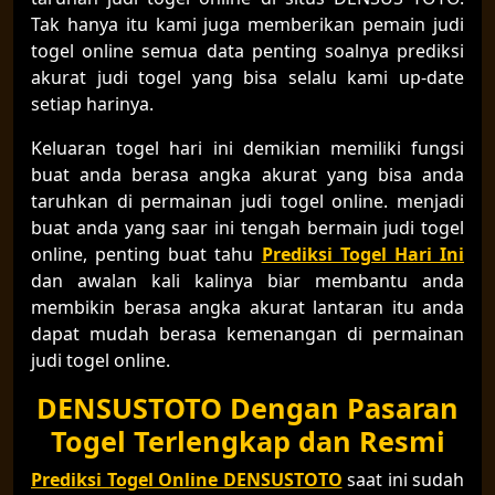
Tak hanya itu kami juga memberikan pemain judi
togel online semua data penting soalnya prediksi
akurat judi togel yang bisa selalu kami up-date
setiap harinya.
Keluaran togel hari ini demikian memiliki fungsi
buat anda berasa angka akurat yang bisa anda
taruhkan di permainan judi togel online. menjadi
buat anda yang saar ini tengah bermain judi togel
online, penting buat tahu
Prediksi Togel Hari Ini
dan awalan kali kalinya biar membantu anda
membikin berasa angka akurat lantaran itu anda
dapat mudah berasa kemenangan di permainan
judi togel online.
DENSUSTOTO Dengan Pasaran
Togel Terlengkap dan Resmi
Prediksi Togel Online DENSUSTOTO
saat ini sudah