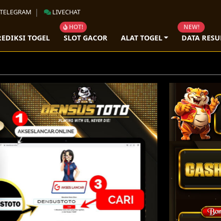
TELEGRAM
LIVECHAT
REDIKSI TOGEL
SLOT GACOR
ALAT TOGEL
DATA RESU