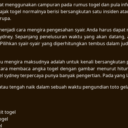
 dapat menggunakan campuran pada rumus togel dan pula i
ajak togel normalnya berisi bersangkutan satu insiden at
rupa.
enjadi cara mengira pengesahan syair. Anda harus dapat 
l sydney. Sepanjang penelusuran waktu yang akan datang
ilihkan syair-syair yang diperhitungkan tembus dalam judi t
u mengira maksudnya adalah untuk kenali bersangkutan p
ra membaca angka togel dengan gambar menurut hitunga
gel sydney terpercaya punya banyak pengertian. Pada yang
atau tengah naik dalam sebuah waktu pengundian toto gel
it togel
ogel
l