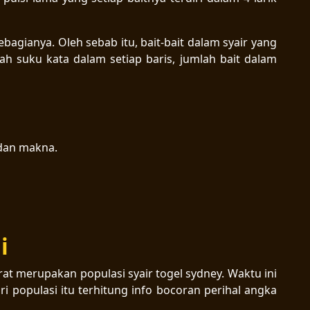
ebagianya. Oleh sebab itu, bait-bait dalam syair yang
ah suku kata dalam setiap baris, jumlah bait dalam
 dan makna.
i
t merupakan populasi syair togel sydney. Waktu ini
ri populasi itu terhitung info bocoran perihal angka