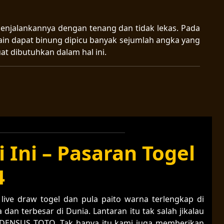
menjalankannya dengan tenang dan tidak lekas. Pada
ain dapat binung dipicu banyak sejumlah angka yang
at dibutuhkan dalam hal ini.
 Ini – Pasaran Togel
4
, live draw togel dan pula paito warna terlengkap di
dan terbesar di Dunia. Lantaran itu tak salah jikalau
s DENSUS TOTO. Tak hanya itu kami juga memberikan