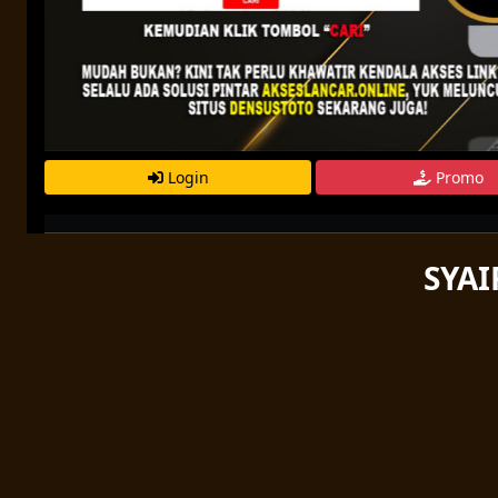
Login
Promo
SYAI