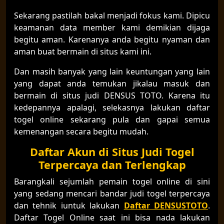
Sekarang pastilah bakal menjadi fokus kami. Dipicu
keamanan data member kami demikian dijaga
begitu aman. Karenanya anda begitu nyaman dan
aman buat bermain di situs kami ini.
Dan masih banyak yang lain keuntungan yang lain
yang dapat anda temukan jikalau masuk dan
bermain di situs judi DENSUS TOTO. Karena itu
kedepannya apalagi, selekasnya lakukan daftar
togel online sekarang pula dan gapai semua
kemenangan secara begitu mudah.
Daftar Akun di Situs Judi Togel
Terpercaya dan Terlengkap
Barangkali sejumlah pemain togel online di sini
yang sedang mencari bandar judi togel terpercaya
dan tehnik iuntuk lakukan
Daftar DENSUSTOTO
.
Daftar Togel Online saat ini bisa nada lakukan