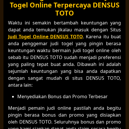
Togel Online Terpercaya DENSUS
TOTO
Waktu ini semakin bertambah keuntungan yang
dapat anda temukan jikalau masuk dengan Situs
Judi Togel Online DENSUS TOTO
. Karena itu buat
anda penggemar judi togel yang pingin berasa
keuntungan waktu bermain judi togel online oleh
sebab itu DENSUS TOTO sudah menjadi preferensi
yang paling tepat buat anda. Dibawah ini adalah
sejumlah keuntungan yang bisa anda dapatkan
dengan sangat mudah di situs DENSUS TOTO,
antara lain:
Menyediakan Bonus dan Promo Terbesar
Menjadi pemain judi online pastilah anda begitu
pingin berasa bonus dan promo yang disiapkan
oleh DENSUS TOTO. Seluruhnya bonus dan promo
yang kami siapkan dapat anda claim secara begitu