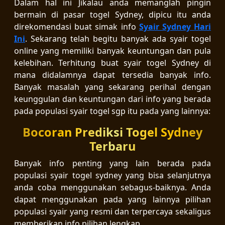
Dalam hal ini Jikalau anda memanglah pingin
bermain di pasar togel Sydney, dipicu itu anda
direkomendasi buat simak info
Syair Sydney Hari
Ini
. Sekarang telah begitu banyak ada syair togel
online yang memiliki banyak keuntungan dan pula
kelebihan. Terhitung buat syair togel Sydney di
mana didalamnya dapat tersedia banyak info.
Banyak masalah yang sekarang perihal dengan
keunggulan dan keuntungan dari info yang berada
pada populasi syair togel sgp itu pada yang lainnya:
Bocoran Prediksi Togel Sydney
Terbaru
Banyak info penting yang lain berada pada
populasi syair togel sydney yang bisa selanjutnya
anda coba menggunakan sebagus-baiknya. Anda
dapat menggunakan pada yang lainnya pilihan
populasi syair yang resmi dan terpercaya sekaligus
memberikan info pilihan lengkap.