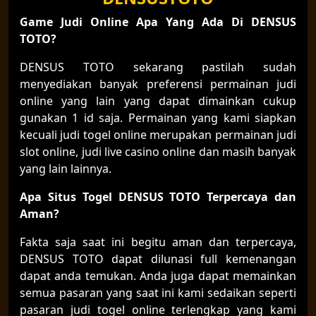
Game Judi Online Apa Yang Ada Di DENSUS
TOTO?
DENSUS TOTO sekarang pastilah sudah
menyediakan banyak preferensi permainan judi
online yang lain yang dapat dimainkan cukup
gunakan 1 id saja. Permainan yang kami siapkan
kecuali judi togel online merupakan permainan judi
slot online, judi live casino online dan masih banyak
yang lain lainnya.
Apa Situs Togel DENSUS TOTO Terpercaya dan
Aman?
Fakta saja saat ini begitu aman dan terpercaya,
DENSUS TOTO dapat dilunasi full kemenangan
dapat anda temukan. Anda juga dapat memainkan
semua pasaran yang saat ini kami sedaikan seperti
pasaran judi togel online terlengkap yang kami