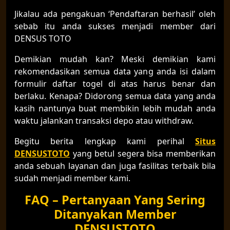
Jikalau ada pengakuan ‘Pendaftaran berhasil’ oleh
sebab itu anda sukses menjadi member dari
DENSUS TOTO
Demikian mudah kan? Meski demikian kami
rekomendasikan semua data yang anda isi dalam
formulir daftar togel di atas harus benar dan
berlaku. Kenapa? Didorong semua data yang anda
kasih nantunya buat membikin lebih mudah anda
waktu jalankan transaksi depo atau withdraw.
Begitu berita lengkap kami perihal
Situs
DENSUSTOTO
yang betul segera bisa memberikan
anda sebuah layanan dan juga fasilitas terbaik bila
sudah menjadi member kami.
FAQ – Pertanyaan Yang Sering
Ditanyakan Member
DENSUSTOTO