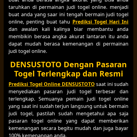
taruhkan di permainan judi togel online. menjadi
buat anda yang saar ini tengah bermain judi togel
online, penting buat tahu
Prediksi Togel Hari Ini
dan awalan kali kalinya biar membantu anda
membikin berasa angka akurat lantaran itu anda
dapat mudah berasa kemenangan di permainan
judi togel online.
DENSUSTOTO Dengan Pasaran
Togel Terlengkap dan Resmi
Prediksi Togel Online DENSUSTOTO
saat ini sudah
menyediakan pasaran judi togel terbesar dan
terlengkap. Semuanya pemain judi togel online
yang saat ini sudah terjun langsung untuk bermain
judi togel, pastilah sudah mengetahui apa saja
pasaran togel online yang dapat memberikan
kemenangan secara begitu mudah dan juga bayar
100% kemenangan anda.