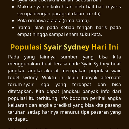
Makna syair dikukuhkan oleh bait-bait (nyaris
serupa dengan paragraf dalam cerita).
Pola rimanya a-a-a-a (rima sama).
Irama jalan pada setiap tengah baris pada
empat hingga sampai enam suku kata.
Populasi Syair Sydney Hari Ini
Pada yang lainnya sumber yang bisa kita
menggunakan buat terasa code Syair Sydney buat
jangkau angka akurat merupakan populasi syair
togel sydney. Waktu ini lebih banyak alternatif
forum-syair- sgp yang terdapat dan bisa
ditetapkan. Kita dapat jangkau banyak info dari
populasi itu terhitung info bocoran perihal angka
keluaran dan angka prediksi yang bisa kita pasang
taruhan setiap harinya menurut tipe pasaran yang
terdapat.