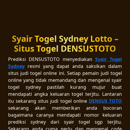
Syair Togel Sydney Lotto –
Situs Togel DENSUSTOTO
Prediksi DENSUSTOTO menyediakan
Syair Togel
Sydney
resmi yang dapat anda saksikan dalam
situs judi togel online ini. Setiap pemain judi togel
online yang tidak memandang dan mengenal syair
togel sydney pastilah kurang mujur buat
mendapati angka keluaran togel terjitu. Lantaran
itu sekarang situs judi togel online
DENSUS TOTO
sekarang akan memberikan anda bocoran
bagaimana caranya mendapati nomor keluaran
prediksi sydney dari syair togel sgp terjitu.
Sekarang anda cuma perlu dan mengenal code