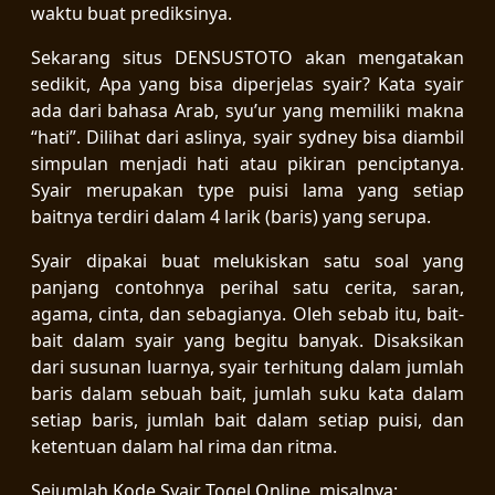
waktu buat prediksinya.
Sekarang situs DENSUSTOTO akan mengatakan
sedikit, Apa yang bisa diperjelas syair? Kata syair
ada dari bahasa Arab, syu’ur yang memiliki makna
“hati”. Dilihat dari aslinya, syair sydney bisa diambil
simpulan menjadi hati atau pikiran penciptanya.
Syair merupakan type puisi lama yang setiap
baitnya terdiri dalam 4 larik (baris) yang serupa.
Syair dipakai buat melukiskan satu soal yang
panjang contohnya perihal satu cerita, saran,
agama, cinta, dan sebagianya. Oleh sebab itu, bait-
bait dalam syair yang begitu banyak. Disaksikan
dari susunan luarnya, syair terhitung dalam jumlah
baris dalam sebuah bait, jumlah suku kata dalam
setiap baris, jumlah bait dalam setiap puisi, dan
ketentuan dalam hal rima dan ritma.
Sejumlah Kode Syair Togel Online, misalnya: