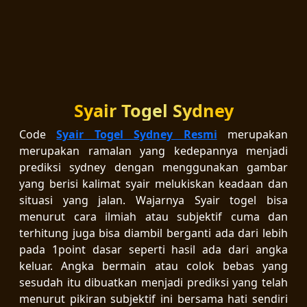
Syair Togel Sydney
Code
Syair Togel Sydney Resmi
merupakan
merupakan ramalan yang kedepannya menjadi
prediksi sydney dengan menggunakan gambar
yang berisi kalimat syair melukiskan keadaan dan
situasi yang jalan. Wajarnya Syair togel bisa
menurut cara ilmiah atau subjektif cuma dan
terhitung juga bisa diambil berganti ada dari lebih
pada 1point dasar seperti hasil ada dari angka
keluar. Angka bermain atau colok bebas yang
sesudah itu dibuatkan menjadi prediksi yang telah
menurut pikiran subjektif ini bersama hati sendiri