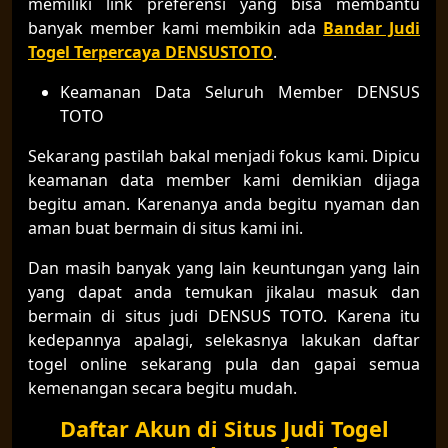
memiliki link preferensi yang bisa membantu
banyak member kami membikin ada
Bandar Judi
Togel Terpercaya DENSUSTOTO
.
Keamanan Data Seluruh Member DENSUS
TOTO
Sekarang pastilah bakal menjadi fokus kami. Dipicu
keamanan data member kami demikian dijaga
begitu aman. Karenanya anda begitu nyaman dan
aman buat bermain di situs kami ini.
Dan masih banyak yang lain keuntungan yang lain
yang dapat anda temukan jikalau masuk dan
bermain di situs judi DENSUS TOTO. Karena itu
kedepannya apalagi, selekasnya lakukan daftar
togel online sekarang pula dan gapai semua
kemenangan secara begitu mudah.
Daftar Akun di Situs Judi Togel