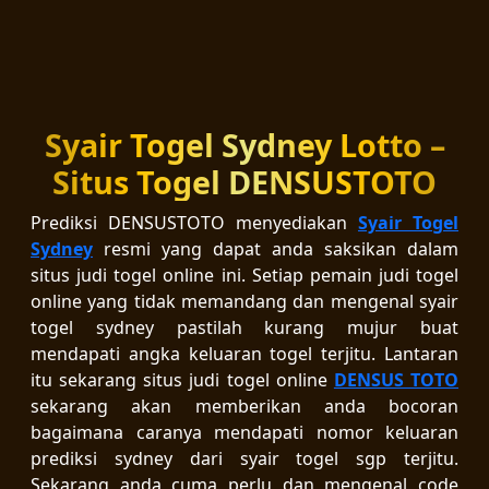
Syair Togel Sydney Lotto –
Situs Togel DENSUSTOTO
Prediksi DENSUSTOTO menyediakan
Syair Togel
Sydney
resmi yang dapat anda saksikan dalam
situs judi togel online ini. Setiap pemain judi togel
online yang tidak memandang dan mengenal syair
togel sydney pastilah kurang mujur buat
mendapati angka keluaran togel terjitu. Lantaran
itu sekarang situs judi togel online
DENSUS TOTO
sekarang akan memberikan anda bocoran
bagaimana caranya mendapati nomor keluaran
prediksi sydney dari syair togel sgp terjitu.
Sekarang anda cuma perlu dan mengenal code