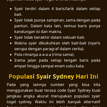
Syair terdiri dalam 4 baris/larik dalam setiap
bait.
Syair tidak punya sampiran, sama dengan pada
pantun. Dalam kata lain, semua baris punya
kandungan isi dan makna.
Syair tidak berakhir dalam sebuah bait.
Makna syair dikukuhkan oleh bait-bait (nyaris
serupa dengan paragraf dalam cerita).
Pola rimanya a-a-a-a (rima sama).
Irama jalan pada setiap tengah baris pada
empat hingga sampai enam suku kata.
Populasi Syair Sydney Hari Ini
Pada yang lainnya sumber yang bisa kita
menggunakan buat terasa code Syair Sydney buat
jangkau angka akurat merupakan populasi syair
togel sydney. Waktu ini lebih banyak alternatif