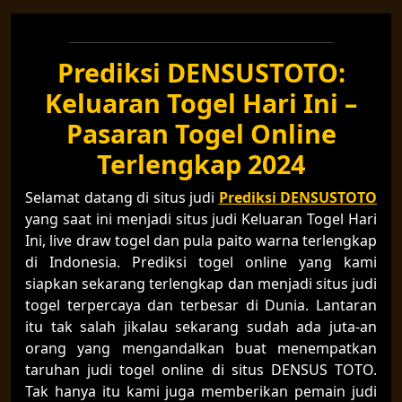
Prediksi DENSUSTOTO:
Keluaran Togel Hari Ini –
Pasaran Togel Online
Terlengkap 2024
Selamat datang di situs judi
Prediksi DENSUSTOTO
yang saat ini menjadi situs judi Keluaran Togel Hari
Ini, live draw togel dan pula paito warna terlengkap
di Indonesia. Prediksi togel online yang kami
siapkan sekarang terlengkap dan menjadi situs judi
togel terpercaya dan terbesar di Dunia. Lantaran
itu tak salah jikalau sekarang sudah ada juta-an
orang yang mengandalkan buat menempatkan
taruhan judi togel online di situs DENSUS TOTO.
Tak hanya itu kami juga memberikan pemain judi