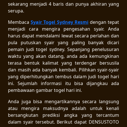
sekarang menjadi 4 baris dan punya akhiran yang
serupa.
Membaca
Syair Togel Sydney Resmi
dengan tepat
menjadi cara mengira pengesahan syair. Anda
harus dapat mendalami lewat secara perlahan dan
pula putuskan syair yang paling banyak dicari
pemain judi togel sydney. Sepanjang penelusuran
waktu yang akan datang, anda ada kemungkinan
terasa bentuk kalimat yang terdengar bersusila
dan masih ada banyak kembali. Pilihkan syair-syair
yang diperhitungkan tembus dalam judi togel hari
ini. Sejumlah informasi itu bisa dijangkau ada
pembawaan gambar togel hari ini.
Anda juga bisa mengartikannya secara langsung
atau mengira maksudnya adalah untuk kenali
bersangkutan prediksi angka yang tercantum
dalam syair tersebut. Berikut dapat DENSUSTOTO