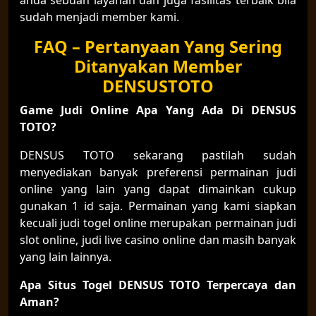
sudah menjadi member kami.
FAQ – Pertanyaan Yang Sering
Ditanyakan Member
DENSUSTOTO
Game Judi Online Apa Yang Ada Di DENSUS
TOTO?
DENSUS TOTO sekarang pastilah sudah
menyediakan banyak preferensi permainan judi
online yang lain yang dapat dimainkan cukup
gunakan 1 id saja. Permainan yang kami siapkan
kecuali judi togel online merupakan permainan judi
slot online, judi live casino online dan masih banyak
yang lain lainnya.
Apa Situs Togel DENSUS TOTO Terpercaya dan
Aman?