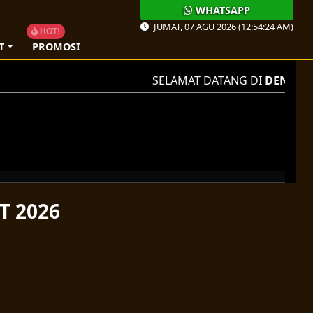
WHATSAPP
JUMAT, 07 AGU 2026 (
12:54:25 AM
)
T
PROMOSI
SELAMAT DATANG DI
DENSUSTOTO
T 2026