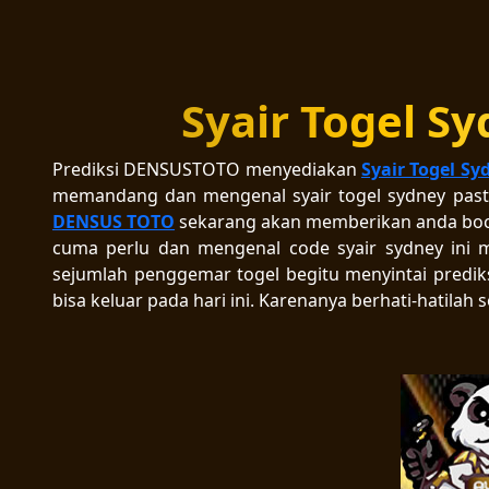
Syair Togel S
Prediksi DENSUSTOTO menyediakan
Syair Togel Sy
memandang dan mengenal syair togel sydney pastila
DENSUS TOTO
sekarang akan memberikan anda bocor
cuma perlu dan mengenal code syair sydney ini me
sejumlah penggemar togel begitu menyintai prediksi
bisa keluar pada hari ini. Karenanya berhati-hatilah