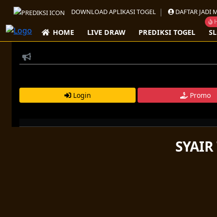
DOWNLOAD APLIKASI TOGEL
DAFTAR JADI
HOME
LIVE DRAW
PREDIKSI TOGEL
S
Login
Promo
SYAIR