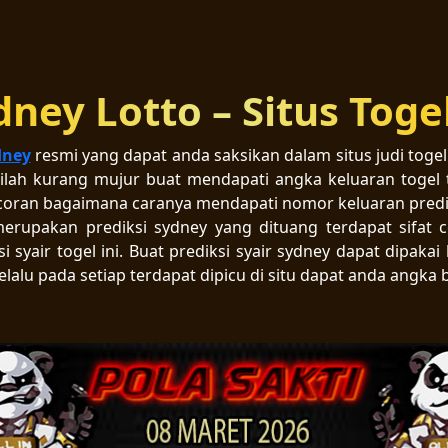
ydney Lotto – Situs To
dney
resmi yang dapat anda saksikan dalam situs judi togel o
h kurang mujur buat mendapati angka keluaran togel terj
an bagaimana caranya mendapati nomor keluaran prediksi 
rupakan prediksi sydney yang dituang terdapat sifat cod
 syair togel ini. Buat prediksi syair sydney dapat dipak
 selalu pada setiap terdapat dipicu di situ dapat anda angk