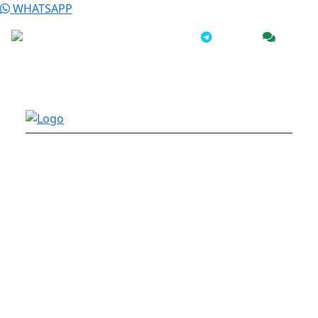
WHATSAPP
Daftar
Jadi
Telegram
Livechat
Download Aplikasi
Member
Togel
Home
Live Draw
Prediksi Togel
Promosi
Jadwal Togel
Data Result