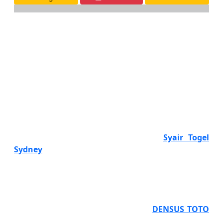
SYAIR TOGEL SYDNEY LOTTO – 08
APRIL 2025
Syair Togel Sydney Lotto –
Situs Togel DENSUSTOTO
Prediksi DENSUSTOTO menyediakan
Syair Togel
Sydney
resmi yang dapat anda saksikan dalam
situs judi togel online ini. Setiap pemain judi togel
online yang tidak memandang dan mengenal syair
togel sydney pastilah kurang mujur buat
mendapati angka keluaran togel terjitu. Lantaran
itu sekarang situs judi togel online
DENSUS TOTO
sekarang akan memberikan anda bocoran