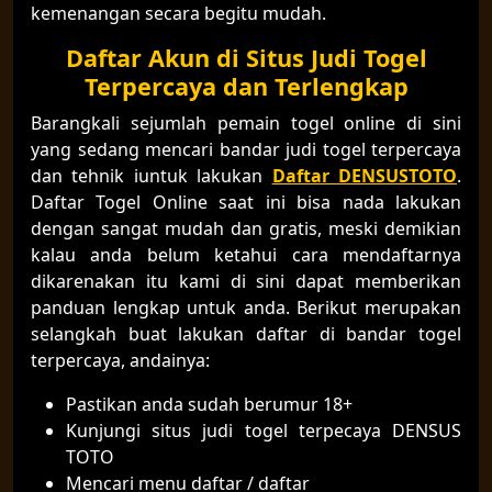
kemenangan secara begitu mudah.
Daftar Akun di Situs Judi Togel
Terpercaya dan Terlengkap
Barangkali sejumlah pemain togel online di sini
yang sedang mencari bandar judi togel terpercaya
dan tehnik iuntuk lakukan
Daftar DENSUSTOTO
.
Daftar Togel Online saat ini bisa nada lakukan
dengan sangat mudah dan gratis, meski demikian
kalau anda belum ketahui cara mendaftarnya
dikarenakan itu kami di sini dapat memberikan
panduan lengkap untuk anda. Berikut merupakan
selangkah buat lakukan daftar di bandar togel
terpercaya, andainya:
Pastikan anda sudah berumur 18+
Kunjungi situs judi togel terpecaya DENSUS
TOTO
Mencari menu daftar / daftar