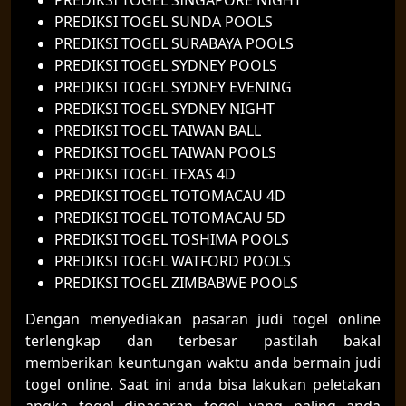
PREDIKSI TOGEL SUNDA POOLS
PREDIKSI TOGEL SURABAYA POOLS
PREDIKSI TOGEL SYDNEY POOLS
PREDIKSI TOGEL SYDNEY EVENING
PREDIKSI TOGEL SYDNEY NIGHT
PREDIKSI TOGEL TAIWAN BALL
PREDIKSI TOGEL TAIWAN POOLS
PREDIKSI TOGEL TEXAS 4D
PREDIKSI TOGEL TOTOMACAU 4D
PREDIKSI TOGEL TOTOMACAU 5D
PREDIKSI TOGEL TOSHIMA POOLS
PREDIKSI TOGEL WATFORD POOLS
PREDIKSI TOGEL ZIMBABWE POOLS
Dengan menyediakan pasaran judi togel online
terlengkap dan terbesar pastilah bakal
memberikan keuntungan waktu anda bermain judi
togel online. Saat ini anda bisa lakukan peletakan
angka togel dipasaran togel yang paling anda