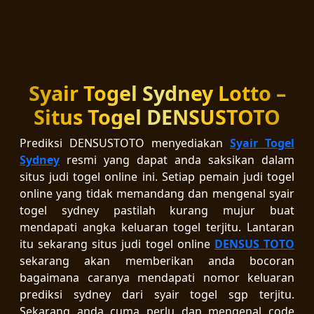
Syair Togel Sydney Lotto –
Situs Togel DENSUSTOTO
Prediksi DENSUSTOTO menyediakan
Syair Togel
Sydney
resmi yang dapat anda saksikan dalam
situs judi togel online ini. Setiap pemain judi togel
online yang tidak memandang dan mengenal syair
togel sydney pastilah kurang mujur buat
mendapati angka keluaran togel terjitu. Lantaran
itu sekarang situs judi togel online
DENSUS TOTO
sekarang akan memberikan anda bocoran
bagaimana caranya mendapati nomor keluaran
prediksi sydney dari syair togel sgp terjitu.
Sekarang anda cuma perlu dan mengenal code