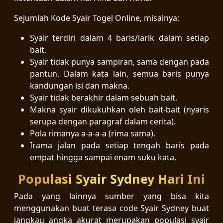
Sejumlah Kode Syair Togel Online, misalnya:
Syair terdiri dalam 4 baris/larik dalam setiap
bait.
Syair tidak punya sampiran, sama dengan pada
pantun. Dalam kata lain, semua baris punya
kandungan isi dan makna.
Syair tidak berakhir dalam sebuah bait.
Makna syair dikukuhkan oleh bait-bait (nyaris
serupa dengan paragraf dalam cerita).
Pola rimanya a-a-a-a (rima sama).
Irama jalan pada setiap tengah baris pada
empat hingga sampai enam suku kata.
Populasi Syair Sydney Hari Ini
Pada yang lainnya sumber yang bisa kita
menggunakan buat terasa code Syair Sydney buat
jangkau angka akurat merupakan populasi syair