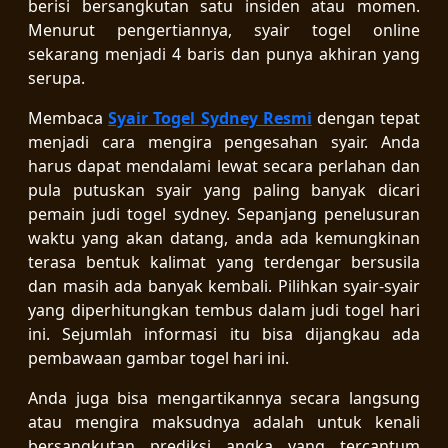
berisi bersangkutan satu insiden atau momen.
Menurut pengertiannya, syair togel online
sekarang menjadi 4 baris dan punya akhiran yang
serupa.
Membaca
Syair Togel Sydney Resmi
dengan tepat
menjadi cara mengira pengesahan syair. Anda
harus dapat mendalami lewat secara perlahan dan
pula putuskan syair yang paling banyak dicari
pemain judi togel sydney. Sepanjang penelusuran
waktu yang akan datang, anda ada kemungkinan
terasa bentuk kalimat yang terdengar bersusila
dan masih ada banyak kembali. Pilihkan syair-syair
yang diperhitungkan tembus dalam judi togel hari
ini. Sejumlah informasi itu bisa dijangkau ada
pembawaan gambar togel hari ini.
Anda juga bisa mengartikannya secara langsung
atau mengira maksudnya adalah untuk kenali
bersangkutan prediksi angka yang tercantum