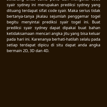
syair sydney ini merupakan prediksi sydney yang
dituang terdapat sifat code syair. Maka serius tidak
bertanya-tanya jikalau sejumlah penggemar togel
begitu menyintai prediksi syair togel ini. Buat
prediksi syair sydney dapat dipakai buat bahan
ketidaksamaan mencari angka jitu yang bisa keluar
pada hari ini. Karenanya berhati-hatilah selalu pada
setiap terdapat dipicu di situ dapat anda angka
bermain 2D, 3D dan 4D.