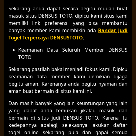
Sekarang anda dapat secara begitu mudah buat
masuk situs DENSUS TOTO, dipicu kami situs kami
memiliki link preferensi yang bisa membantu
banyak member kami membikin ada
Bandar Judi
Togel Terpercaya DENSUSTOTO
.
Keamanan Data Seluruh Member DENSUS
TOTO
Sekarang pastilah bakal menjadi fokus kami. Dipicu
keamanan data member kami demikian dijaga
begitu aman. Karenanya anda begitu nyaman dan
aman buat bermain di situs kami ini.
Dan masih banyak yang lain keuntungan yang lain
yang dapat anda temukan jikalau masuk dan
bermain di situs judi DENSUS TOTO. Karena itu
kedepannya apalagi, selekasnya lakukan daftar
togel online sekarang pula dan gapai semua