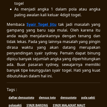
togel
As menjadi angka 1 dalam pola atau angka
paling awalan kali keluar 4digit togel.
Membaca
Syair Togel Jitu
tak jadi masalah yang
gampang yang baru saja mulai. Oleh karena itu
anda wajib menjalankannya dengan tenang dan
tidak lekas. Pada yang lainnya masalah yang pingin
dirasa waktu yang akan datang merupakan
penyandingan syair sydney. Pemain dapat binung
dipicu banyak sejumlah angka yang diperhitungkan
ada. Buat pasaran sydney, sewajarnya memiliki
banyak tipe keunggulan syair togel. Hati yang kuat
dibutuhkan dalam hal ini.
Tags :
daftar densustoto
densus toto
densustoto
pola sakti
polasakti
SYAIR BARONG
SYAIR MALAIKAT MAUT