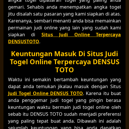
gemari. Sehabis anda menempatkan angka togel
jitu disalah satu pasaran yang kami siapkan di atas.
Karenanya, sembari menanti anda bisa memainkan
permainan judi online yang lain yang sudah kami
siapkan di
Situs Judi Online Terpercaya
DENSUSTOTO
.
Keuntungan Masuk Di Situs Judi
Togel Online Terpercaya DENSUS
TOTO
Waktu ini semakin bertambah keuntungan yang
dapat anda temukan jikalau masuk dengan Situs
Judi Togel Online DENSUS TOTO
. Karena itu buat
anda penggemar judi togel yang pingin berasa
keuntungan waktu bermain judi togel online oleh
sebab itu DENSUS TOTO sudah menjadi preferensi
yang paling tepat buat anda. Dibawah ini adalah
sejumlah keuntungan yang bisa anda dapatkan