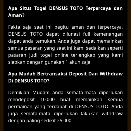
Apa Situs Togel DENSUS TOTO Terpercaya dan
Aman?
Fakta saja saat ini begitu aman dan terpercaya,
DENSUS TOTO dapat dilunasi full kemenangan
dapat anda temukan. Anda juga dapat memainkan
semua pasaran yang saat ini kami sedaikan seperti
pasaran judi togel online terlengkap yang kami
siapkan dengan gunakan 1 akun saja.
Apa Mudah
Bert
ransaksi Deposit Dan Withdraw
Di DENSUS TOTO?
Demikian Mudah! anda semata-mata diperlukan
mendeposit 10.000 buat memainkan semua
permainan yang terdapat di DENSUS TOTO. Anda
juga semata-mata diperlukan lakukan withdraw
dengan paling sedikit 25.000