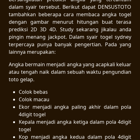
dalam syair tersebut. Berikut dapat DENSUSTOTO
tambahkan beberapa cara membaca angka togel
dengan gambar menurut hitungan buat terasa
prediksi 2D 3D 4D. Study sekarang jikalau anda
pingin menang jackpot. Dalam syair togel sydney
terpercaya punya banyak pengertian. Pada yang
lainnya merupakan:
Angka bermain menjadi angka yang acapkali keluar
atau tengah naik dalam sebuah waktu pengundian
toto gelap.
Colok bebas
Colok macau
Ekor menjadi angka paling akhir dalam pola
4digit togel
Kepala menjadi angka ketiga dalam pola 4digit
togel
Kop menjadi angka kedua dalam pola 4digit