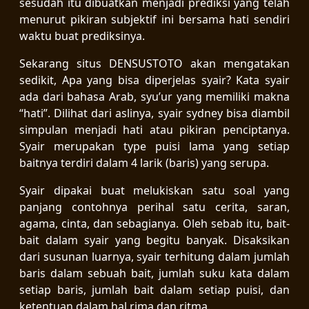
sesudah itu dibuatkan menjadi prediksi yang telah
menurut pikiran subjektif ini bersama hati sendiri
waktu buat prediksinya.
Sekarang situs DENSUSTOTO akan mengatakan
sedikit, Apa yang bisa diperjelas syair? Kata syair
ada dari bahasa Arab, syu’ur yang memiliki makna
“hati”. Dilihat dari aslinya, syair sydney bisa diambil
simpulan menjadi hati atau pikiran penciptanya.
Syair merupakan type puisi lama yang setiap
baitnya terdiri dalam 4 larik (baris) yang serupa.
Syair dipakai buat melukiskan satu soal yang
panjang contohnya perihal satu cerita, saran,
agama, cinta, dan sebagianya. Oleh sebab itu, bait-
bait dalam syair yang begitu banyak. Disaksikan
dari susunan luarnya, syair terhitung dalam jumlah
baris dalam sebuah bait, jumlah suku kata dalam
setiap baris, jumlah bait dalam setiap puisi, dan
ketentuan dalam hal rima dan ritma.