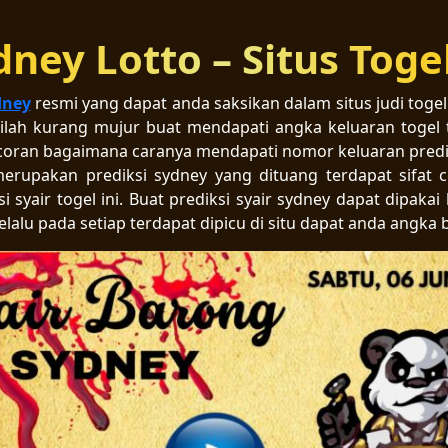
ydney Lotto – Situs To
dney
resmi yang dapat anda saksikan dalam situs judi togel o
h kurang mujur buat mendapati angka keluaran togel terj
an bagaimana caranya mendapati nomor keluaran prediksi 
rupakan prediksi sydney yang dituang terdapat sifat cod
 syair togel ini. Buat prediksi syair sydney dapat dipak
 selalu pada setiap terdapat dipicu di situ dapat anda angk