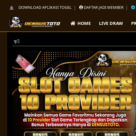
DOWNLOAD APLIKASI TOGEL
DAFTAR JADI MEMBER
HOME
LIVE DRAW
P