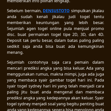
memberikan info pilihan lengkap.
Sebelum bermain,
DENSUSTOTO
simpulkan jikalau
anda sudah kenali jikalau judi togel tentu
memberikan keuntungan yang lebih besar.
Sejumlah agen togel online pula menjual promo
disc. buat permainan togel tipe 2D, 3D, dan 4D.
Deposit tak perlu besar, dalam batas paling paling
sedikit saja anda bisa buat ada kemungkinan
menang.
Sejumlah contohnya saja cara pemain dalam
mencari prediksi angka yang bisa keluar. Ada yang
menggunakan rumus, makna mimpi, juga ada juga
yang membaca syair gambar togel hari ini. Pada
syair togel sydney hari ini yang telah menjadi cara
paling jitu buat anda mengenal dan membaca
prediksi angka yang kedepannya akan keluar. Syair
togel sydney menjadi soal yang begitu penting buat
anda yang kedepannya segera bisa menolong anda