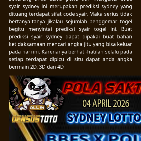
syair sydney ini merupakan prediksi sydney yang
dituang terdapat sifat code syair. Maka serius tidak
bertanya-tanya jikalau sejumlah penggemar togel
begitu menyintai prediksi syair togel ini. Buat
prediksi syair sydney dapat dipakai buat bahan
ketidaksamaan mencari angka jitu yang bisa keluar
pada hari ini. Karenanya berhati-hatilah selalu pada
setiap terdapat dipicu di situ dapat anda angka
bermain 2D, 3D dan 4D