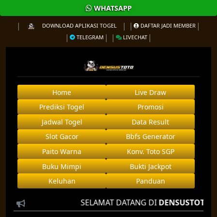
WHATSAPP
DOWNLOAD APLIKASI TOGEL
DAFTAR JADI MEMBER
TELEGRAM
LIVECHAT
Home
Live Draw
Prediksi Togel
Promosi
Jadwal Togel
Data Result
Slot Gacor
Bbfs Generator
Paito Warna
Konv. Toto SGP
Buku Mimpi
Bukti Jackpot
Keluhan
Panduan
SELAMAT DATANG DI
DENSUSTOTO
AGEN TO