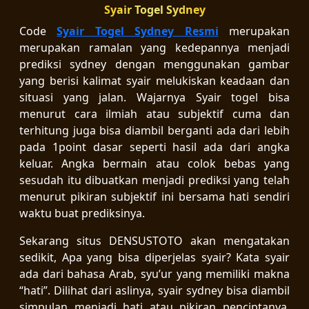
Syair Togel Sydney
Code
Syair Togel Sydney Resmi
merupakan
merupakan ramalan yang kedepannya menjadi
prediksi sydney dengan menggunakan gambar
yang berisi kalimat syair melukiskan keadaan dan
situasi yang jalan. Wajarnya Syair togel bisa
menurut cara ilmiah atau subjektif cuma dan
terhitung juga bisa diambil berganti ada dari lebih
pada 1point dasar seperti hasil ada dari angka
keluar. Angka bermain atau colok bebas yang
sesudah itu dibuatkan menjadi prediksi yang telah
menurut pikiran subjektif ini bersama hati sendiri
waktu buat prediksinya.
Sekarang situs DENSUSTOTO akan mengatakan
sedikit, Apa yang bisa diperjelas syair? Kata syair
ada dari bahasa Arab, syu’ur yang memiliki makna
“hati”. Dilihat dari aslinya, syair sydney bisa diambil
simpulan menjadi hati atau pikiran penciptanya.