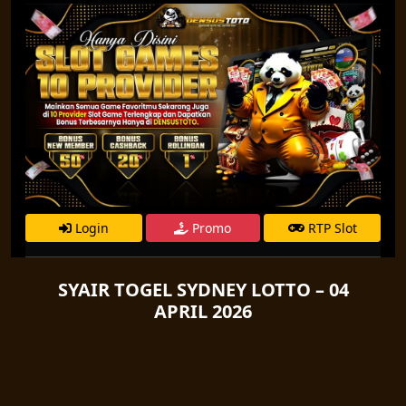
Login
Promo
RTP Slot
SYAIR TOGEL SYDNEY LOTTO – 04
APRIL 2026