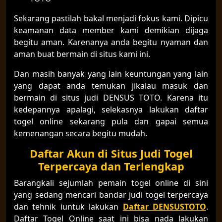
Sekarang pastilah bakal menjadi fokus kami. Dipicu
keamanan data member kami demikian dijaga
begitu aman. Karenanya anda begitu nyaman dan
aman buat bermain di situs kami ini.
Dan masih banyak yang lain keuntungan yang lain
yang dapat anda temukan jikalau masuk dan
bermain di situs judi DENSUS TOTO. Karena itu
kedepannya apalagi, selekasnya lakukan daftar
togel online sekarang pula dan gapai semua
kemenangan secara begitu mudah.
Daftar Akun di Situs Judi Togel
Terpercaya dan Terlengkap
Barangkali sejumlah pemain togel online di sini
yang sedang mencari bandar judi togel terpercaya
dan tehnik iuntuk lakukan
Daftar DENSUSTOTO
.
Daftar Togel Online saat ini bisa nada lakukan