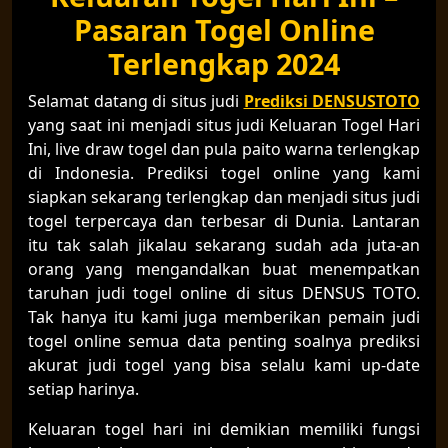
Pasaran Togel Online
Terlengkap 2024
Selamat datang di situs judi
Prediksi DENSUSTOTO
yang saat ini menjadi situs judi Keluaran Togel Hari
Ini, live draw togel dan pula paito warna terlengkap
di Indonesia. Prediksi togel online yang kami
siapkan sekarang terlengkap dan menjadi situs judi
togel terpercaya dan terbesar di Dunia. Lantaran
itu tak salah jikalau sekarang sudah ada juta-an
orang yang mengandalkan buat menempatkan
taruhan judi togel online di situs DENSUS TOTO.
Tak hanya itu kami juga memberikan pemain judi
togel online semua data penting soalnya prediksi
akurat judi togel yang bisa selalu kami up-date
setiap harinya.
Keluaran togel hari ini demikian memiliki fungsi