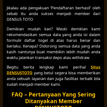
Jikalau ada pengakuan ‘Pendaftaran berhasil’ oleh
sebab itu anda sukses menjadi member dari
DENSUS TOTO
Demikian mudah kan? Meski demikian kami
rekomendasikan semua data yang anda isi dalam
formulir daftar togel di atas harus benar dan
berlaku. Kenapa? Didorong semua data yang anda
kasih nantunya buat membikin lebih mudah anda
waktu jalankan transaksi depo atau withdraw.
Begitu berita lengkap kami perihal
Situs
DENSUSTOTO
yang betul segera bisa memberikan
anda sebuah layanan dan juga fasilitas terbaik bila
sudah menjadi member kami.
FAQ – Pertanyaan Yang Sering
Ditanyakan Member