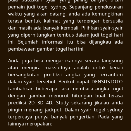
pemain judi togel sydney. Sepanjang penelusuran
waktu yang akan datang, anda ada kemungkinan
terasa bentuk kalimat yang terdengar bersusila
dan masih ada banyak kembali. Pilihkan syair-syair
yang diperhitungkan tembus dalam judi togel hari
ini. Sejumlah informasi itu bisa dijangkau ada
pembawaan gambar togel hari ini.
Anda juga bisa mengartikannya secara langsung
atau mengira maksudnya adalah untuk kenali
bersangkutan prediksi angka yang tercantum
dalam syair tersebut. Berikut dapat DENSUSTOTO
tambahkan beberapa cara membaca angka togel
dengan gambar menurut hitungan buat terasa
prediksi 2D 3D 4D. Study sekarang jikalau anda
pingin menang jackpot. Dalam syair togel sydney
terpercaya punya banyak pengertian. Pada yang
lainnya merupakan: