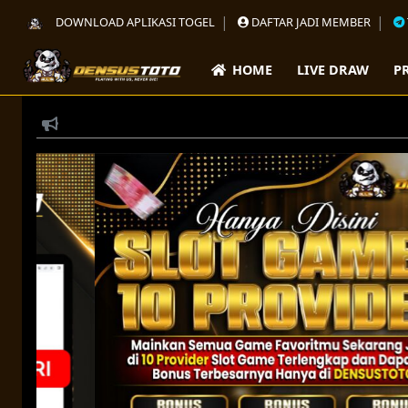
DOWNLOAD APLIKASI TOGEL
DAFTAR JADI MEMBER
HOME
LIVE DRAW
P