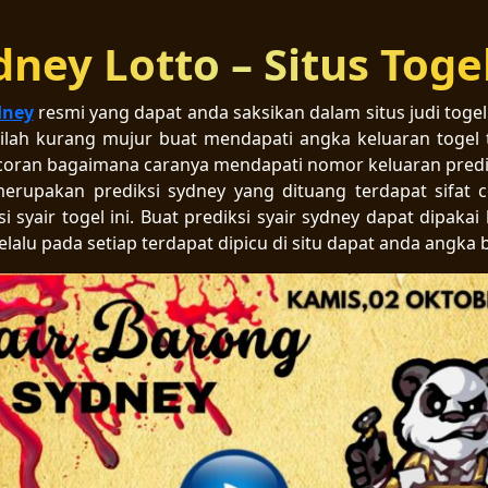
ydney Lotto – Situs To
dney
resmi yang dapat anda saksikan dalam situs judi togel o
h kurang mujur buat mendapati angka keluaran togel terj
an bagaimana caranya mendapati nomor keluaran prediksi 
rupakan prediksi sydney yang dituang terdapat sifat cod
 syair togel ini. Buat prediksi syair sydney dapat dipak
 selalu pada setiap terdapat dipicu di situ dapat anda angka