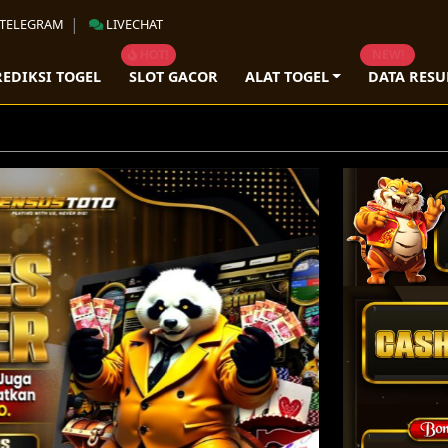
TELEGRAM
LIVECHAT
REDIKSI TOGEL
SLOT GACOR
ALAT TOGEL
DATA RESU