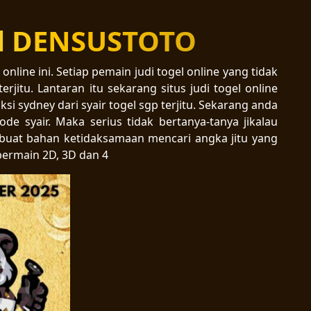
gel DENSUSTOTO
nline ini. Setiap pemain judi togel online yang tidak
itu. Lantaran itu sekarang situs judi togel online
sydney dari syair togel sgp terjitu. Sekarang anda
e syair. Maka serius tidak bertanya-tanya jikalau
ai buat bahan ketidaksamaan mencari angka jitu yang
 bermain 2D, 3D dan 4