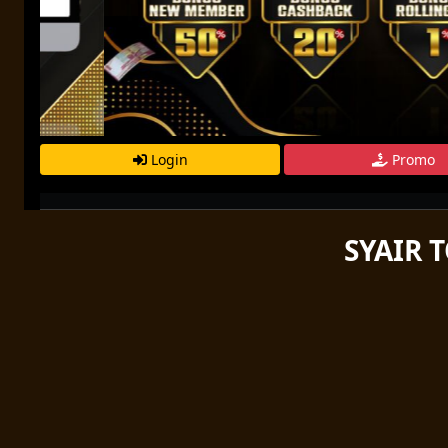
Login
Promo
SYAIR 