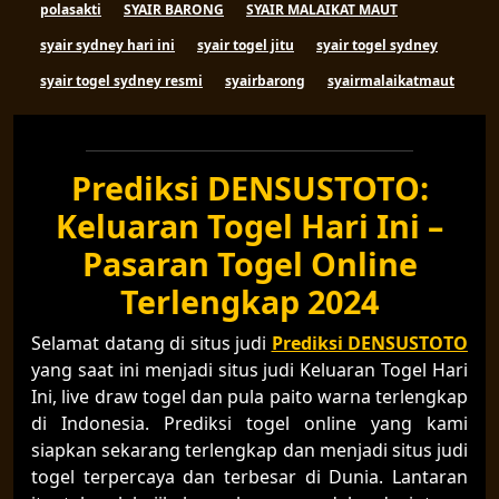
polasakti
SYAIR BARONG
SYAIR MALAIKAT MAUT
syair sydney hari ini
syair togel jitu
syair togel sydney
syair togel sydney resmi
syairbarong
syairmalaikatmaut
Prediksi DENSUSTOTO:
Keluaran Togel Hari Ini –
Pasaran Togel Online
Terlengkap 2024
Selamat datang di situs judi
Prediksi DENSUSTOTO
yang saat ini menjadi situs judi Keluaran Togel Hari
Ini, live draw togel dan pula paito warna terlengkap
di Indonesia. Prediksi togel online yang kami
siapkan sekarang terlengkap dan menjadi situs judi
togel terpercaya dan terbesar di Dunia. Lantaran