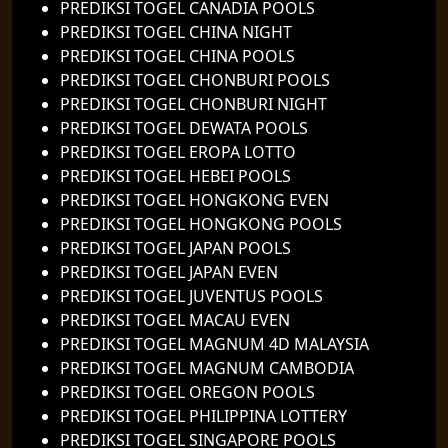
PREDIKSI TOGEL CANADIA POOLS
PREDIKSI TOGEL CHINA NIGHT
PREDIKSI TOGEL CHINA POOLS
PREDIKSI TOGEL CHONBURI POOLS
PREDIKSI TOGEL CHONBURI NIGHT
PREDIKSI TOGEL DEWATA POOLS
PREDIKSI TOGEL EROPA LOTTO
PREDIKSI TOGEL HEBEI POOLS
PREDIKSI TOGEL HONGKONG EVEN
PREDIKSI TOGEL HONGKONG POOLS
PREDIKSI TOGEL JAPAN POOLS
PREDIKSI TOGEL JAPAN EVEN
PREDIKSI TOGEL JUVENTUS POOLS
PREDIKSI TOGEL MACAU EVEN
PREDIKSI TOGEL MAGNUM 4D MALAYSIA
PREDIKSI TOGEL MAGNUM CAMBODIA
PREDIKSI TOGEL OREGON POOLS
PREDIKSI TOGEL PHILIPPINA LOTTERY
PREDIKSI TOGEL SINGAPORE POOLS