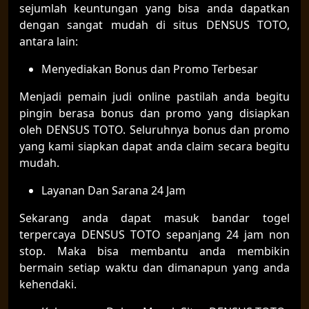
sejumlah keuntungan yang bisa anda dapatkan
dengan sangat mudah di situs DENSUS TOTO,
antara lain:
Menyediakan Bonus dan Promo Terbesar
Menjadi pemain judi online pastilah anda begitu
pingin berasa bonus dan promo yang disiapkan
oleh DENSUS TOTO. Seluruhnya bonus dan promo
yang kami siapkan dapat anda claim secara begitu
mudah.
Layanan Dan Sarana 24 Jam
Sekarang anda dapat masuk bandar togel
terpercaya DENSUS TOTO sepanjang 24 jam non
stop. Maka bisa membantu anda membikin
bermain setiap waktu dan dimanapun yang anda
kehendaki.