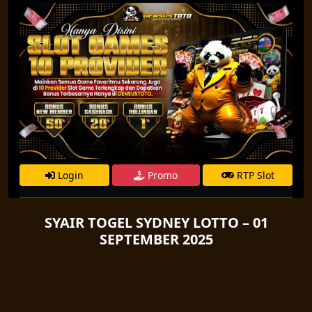
Login
Promo
RTP Slot
SYAIR TOGEL SYDNEY LOTTO – 01
SEPTEMBER 2025