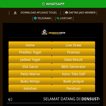
WHATSAPP
DOWNLOAD APLIKASI TOGEL
DAFTAR JADI MEMBER
TELEGRAM
LIVECHAT
Home
Live Draw
Prediksi Togel
Promosi
Jadwal Togel
Data Result
Slot Gacor
Bbfs Generator
Paito Warna
Konv. Toto SGP
Buku Mimpi
Bukti Jackpot
Keluhan
Panduan
SELAMAT DATANG DI
DENSUSTOTO
AGE