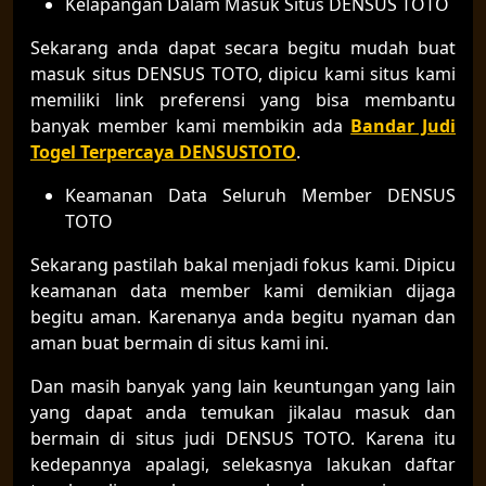
Kelapangan Dalam Masuk Situs DENSUS TOTO
Sekarang anda dapat secara begitu mudah buat
masuk situs DENSUS TOTO, dipicu kami situs kami
memiliki link preferensi yang bisa membantu
banyak member kami membikin ada
Bandar Judi
Togel Terpercaya DENSUSTOTO
.
Keamanan Data Seluruh Member DENSUS
TOTO
Sekarang pastilah bakal menjadi fokus kami. Dipicu
keamanan data member kami demikian dijaga
begitu aman. Karenanya anda begitu nyaman dan
aman buat bermain di situs kami ini.
Dan masih banyak yang lain keuntungan yang lain
yang dapat anda temukan jikalau masuk dan
bermain di situs judi DENSUS TOTO. Karena itu
kedepannya apalagi, selekasnya lakukan daftar