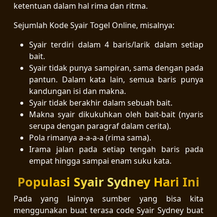
ketentuan dalam hal rima dan ritma.
Sejumlah Kode Syair Togel Online, misalnya:
Syair terdiri dalam 4 baris/larik dalam setiap
bait.
Syair tidak punya sampiran, sama dengan pada
pantun. Dalam kata lain, semua baris punya
kandungan isi dan makna.
Syair tidak berakhir dalam sebuah bait.
Makna syair dikukuhkan oleh bait-bait (nyaris
serupa dengan paragraf dalam cerita).
Pola rimanya a-a-a-a (rima sama).
Irama jalan pada setiap tengah baris pada
empat hingga sampai enam suku kata.
Populasi Syair Sydney Hari Ini
Pada yang lainnya sumber yang bisa kita
menggunakan buat terasa code Syair Sydney buat