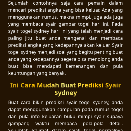
Sejumlah contohnya saja cara pemain dalam
mencari prediksi angka yang bisa keluar. Ada yang
menggunakan rumus, makna mimpi, juga ada juga
yang membaca syair gambar togel hari ini. Pada
syair togel sydney hari ini yang telah menjadi cara
paling jitu buat anda mengenal dan membaca
prediksi angka yang kedepannya akan keluar. Syair
togel sydney menjadi soal yang begitu penting buat
anda yang kedepannya segera bisa menolong anda
buat bisa mendapati kemenangan dan pula
keuntungan yang banyak.
Ini Cara Mudah Buat Prediksi Syair
Sydney
Buat cara bikin prediksi syair togel sydney, anda
dapat menggunakan campuran pada rumus togel
dan pula info keluaran buku mimpi syair supaya
gampang waktu membaca pola-pola detail.
Sejumlah kalimat dalam sajak togel normalnya