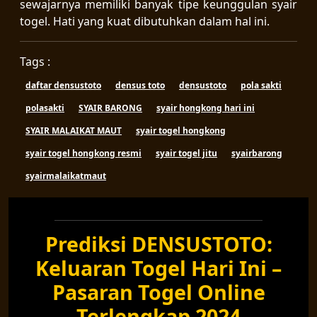
sewajarnya memiliki banyak tipe keunggulan syair
togel. Hati yang kuat dibutuhkan dalam hal ini.
Tags :
daftar densustoto
densus toto
densustoto
pola sakti
polasakti
SYAIR BARONG
syair hongkong hari ini
SYAIR MALAIKAT MAUT
syair togel hongkong
syair togel hongkong resmi
syair togel jitu
syairbarong
syairmalaikatmaut
Prediksi DENSUSTOTO:
Keluaran Togel Hari Ini –
Pasaran Togel Online
Terlengkap 2024