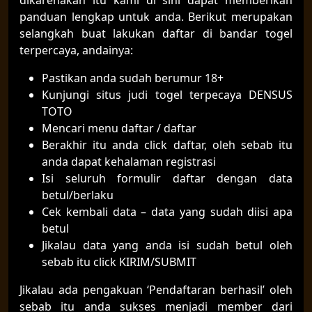
panduan lengkap untuk anda. Berikut merupakan
selangkah buat lakukan daftar di bandar togel
terpercaya, andainya:
Pastikan anda sudah berumur 18+
Kunjungi situs judi togel terpecaya DENSUS
TOTO
Mencari menu daftar / daftar
Berakhir itu anda click daftar, oleh sebab itu
anda dapat kehalaman registrasi
Isi seluruh formulir daftar dengan data
betul/berlaku
Cek kembali data – data yang sudah diisi apa
betul
Jikalau data yang anda isi sudah betul oleh
sebab itu click KIRIM/SUBMIT
Jikalau ada pengakuan ‘Pendaftaran berhasil’ oleh
sebab itu anda sukses menjadi member dari