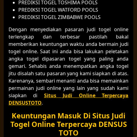
PREDIKSI TOGEL TOSHIMA POOLS
PREDIKSI TOGEL WATFORD POOLS
PREDIKSI TOGEL ZIMBABWE POOLS
Dengan menyediakan pasaran judi togel online
terlengkap dan terbesar pastilah bakal
memberikan keuntungan waktu anda bermain judi
togel online. Saat ini anda bisa lakukan peletakan
angka togel dipasaran togel yang paling anda
gemari. Sehabis anda menempatkan angka togel
jitu disalah satu pasaran yang kami siapkan di atas.
Karenanya, sembari menanti anda bisa memainkan
permainan judi online yang lain yang sudah kami
siapkan di
Situs Judi Online Terpercaya
DENSUSTOTO
.
Keuntungan Masuk Di Situs Judi
Togel Online Terpercaya DENSUS
TOTO