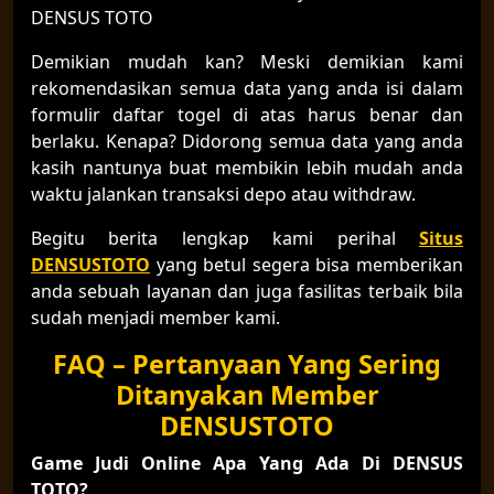
DENSUS TOTO
Demikian mudah kan? Meski demikian kami
rekomendasikan semua data yang anda isi dalam
formulir daftar togel di atas harus benar dan
berlaku. Kenapa? Didorong semua data yang anda
kasih nantunya buat membikin lebih mudah anda
waktu jalankan transaksi depo atau withdraw.
Begitu berita lengkap kami perihal
Situs
DENSUSTOTO
yang betul segera bisa memberikan
anda sebuah layanan dan juga fasilitas terbaik bila
sudah menjadi member kami.
FAQ – Pertanyaan Yang Sering
Ditanyakan Member
DENSUSTOTO
Game Judi Online Apa Yang Ada Di DENSUS
TOTO?