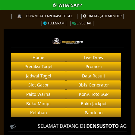
WHATSAPP
DOWNLOAD APLIKASI TOGEL
DAFTAR JADI MEMBER
TELEGRAM
LIVECHAT
Home
Live Draw
Prediksi Togel
Promosi
Jadwal Togel
Data Result
Slot Gacor
Bbfs Generator
Paito Warna
Konv. Toto SGP
Buku Mimpi
Bukti Jackpot
Keluhan
Panduan
SELAMAT DATANG DI
DENSUSTOTO
AGEN TOGE