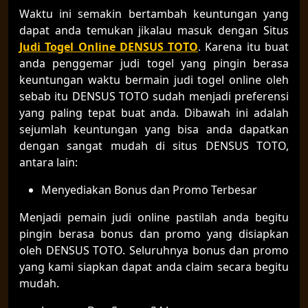
Waktu ini semakin bertambah keuntungan yang
dapat anda temukan jikalau masuk dengan Situs
Judi Togel Online DENSUS TOTO
. Karena itu buat
anda penggemar judi togel yang pingin berasa
keuntungan waktu bermain judi togel online oleh
sebab itu DENSUS TOTO sudah menjadi preferensi
yang paling tepat buat anda. Dibawah ini adalah
sejumlah keuntungan yang bisa anda dapatkan
dengan sangat mudah di situs DENSUS TOTO,
antara lain:
Menyediakan Bonus dan Promo Terbesar
Menjadi pemain judi online pastilah anda begitu
pingin berasa bonus dan promo yang disiapkan
oleh DENSUS TOTO. Seluruhnya bonus dan promo
yang kami siapkan dapat anda claim secara begitu
mudah.