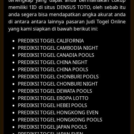
memiliki 1ID di situs DENSUS TOTO, oleh sebab itu
anda segera bisa mendapatkan angka akurat anda
di antara antara lainnya pasaran Judi Togel Online
yang kami siapkan di bawah berikut ini:
PREDIKSI TOGEL CALIFORNIA
PREDIKSI TOGEL CAMBODIA NIGHT
PREDIKSI TOGEL CANADIA POOLS
PREDIKSI TOGEL CHINA NIGHT
PREDIKSI TOGEL CHINA POOLS
PREDIKSI TOGEL CHONBURI POOLS
PREDIKSI TOGEL CHONBURI NIGHT
PREDIKSI TOGEL DEWATA POOLS
PREDIKSI TOGEL EROPA LOTTO
PREDIKSI TOGEL HEBEI POOLS
PREDIKSI TOGEL HONGKONG EVEN
PREDIKSI TOGEL HONGKONG POOLS
PREDIKSI TOGEL JAPAN POOLS
PREDIKSI TOGEL JAPAN EVEN