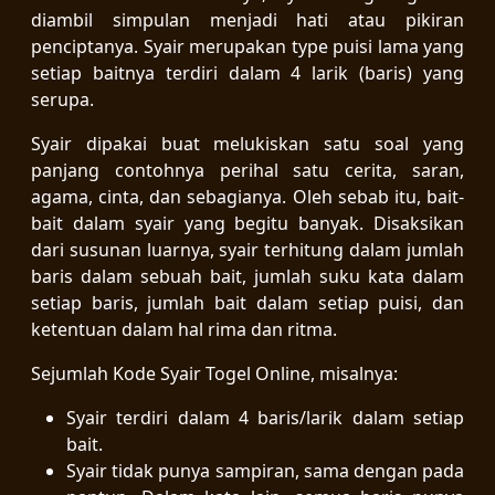
diambil simpulan menjadi hati atau pikiran
penciptanya. Syair merupakan type puisi lama yang
setiap baitnya terdiri dalam 4 larik (baris) yang
serupa.
Syair dipakai buat melukiskan satu soal yang
panjang contohnya perihal satu cerita, saran,
agama, cinta, dan sebagianya. Oleh sebab itu, bait-
bait dalam syair yang begitu banyak. Disaksikan
dari susunan luarnya, syair terhitung dalam jumlah
baris dalam sebuah bait, jumlah suku kata dalam
setiap baris, jumlah bait dalam setiap puisi, dan
ketentuan dalam hal rima dan ritma.
Sejumlah Kode Syair Togel Online, misalnya:
Syair terdiri dalam 4 baris/larik dalam setiap
bait.
Syair tidak punya sampiran, sama dengan pada