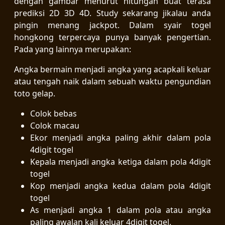
dengan gambar menurut hitungan buat terasa
prediksi 2D 3D 4D. Study sekarang jikalau anda
pingin menang jackpot. Dalam syair togel
hongkong terpercaya punya banyak pengertian.
Pada yang lainnya merupakan:
Angka bermain menjadi angka yang acapkali keluar
atau tengah naik dalam sebuah waktu pengundian
toto gelap.
Colok bebas
Colok macau
Ekor menjadi angka paling akhir dalam pola
4digit togel
Kepala menjadi angka ketiga dalam pola 4digit
togel
Kop menjadi angka kedua dalam pola 4digit
togel
As menjadi angka 1 dalam pola atau angka
paling awalan kali keluar 4digit togel.