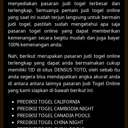
menyediakan pasaran judi togel terbesar dan
terlengkap. Semuanya pemain judi togel online
yang saat ini sudah terjun langsung untuk bermain
judi togel, pastilah sudah mengetahui apa saja
pasaran togel online yang dapat memberikan
kemenangan secara begitu mudah dan juga bayar
100% kemenangan anda.
Nah, berikut merupakan pasaran judi togel online
terlengkap yang dapat anda bermainakan cukup
memiliki 1ID di situs DENSUS TOTO, oleh sebab itu
anda segera bisa mendapatkan angka akurat anda
di antara antara lainnya pasaran Judi Togel Online
yang kami siapkan di bawah berikut ini:
PREDIKSI TOGEL CALIFORNIA
PREDIKSI TOGEL CAMBODIA NIGHT
PREDIKSI TOGEL CANADIA POOLS
PREDIKSI TOGEL CHINA NIGHT