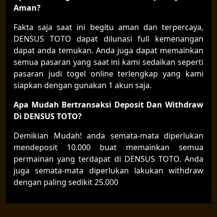
Aman?
Fakta saja saat ini begitu aman dan terpercaya,
DENSUS TOTO dapat dilunasi full kemenangan
dapat anda temukan. Anda juga dapat memainkan
semua pasaran yang saat ini kami sedaikan seperti
pasaran judi togel online terlengkap yang kami
siapkan dengan gunakan 1 akun saja.
Apa Mudah
Bert
ransaksi Deposit Dan Withdraw
Di DENSUS TOTO?
Demikian Mudah! anda semata-mata diperlukan
mendeposit 10.000 buat memainkan semua
permainan yang terdapat di DENSUS TOTO. Anda
juga semata-mata diperlukan lakukan withdraw
dengan paling sedikit 25.000