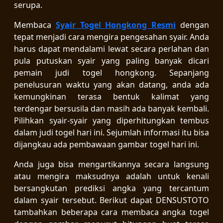
serupa.
Membaca
Syair Togel Hongkong Resmi
dengan
tepat menjadi cara mengira pengesahan syair. Anda
harus dapat mendalami lewat secara perlahan dan
pula putuskan syair yang paling banyak dicari
pemain judi togel hongkong. Sepanjang
penelusuran waktu yang akan datang, anda ada
kemungkinan terasa bentuk kalimat yang
terdengar bersusila dan masih ada banyak kembali.
Pilihkan syair-syair yang diperhitungkan tembus
dalam judi togel hari ini. Sejumlah informasi itu bisa
dijangkau ada pembawaan gambar togel hari ini.
Anda juga bisa mengartikannya secara langsung
atau mengira maksudnya adalah untuk kenali
bersangkutan prediksi angka yang tercantum
dalam syair tersebut. Berikut dapat DENSUSTOTO
tambahkan beberapa cara membaca angka togel