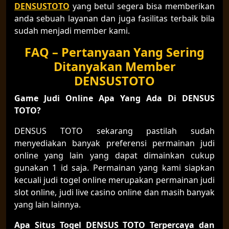
DENSUSTOTO
yang betul segera bisa memberikan
anda sebuah layanan dan juga fasilitas terbaik bila
sudah menjadi member kami.
FAQ – Pertanyaan Yang Sering
Ditanyakan Member
DENSUSTOTO
Game Judi Online Apa Yang Ada Di DENSUS
TOTO?
DENSUS TOTO sekarang pastilah sudah
menyediakan banyak preferensi permainan judi
online yang lain yang dapat dimainkan cukup
gunakan 1 id saja. Permainan yang kami siapkan
kecuali judi togel online merupakan permainan judi
slot online, judi live casino online dan masih banyak
yang lain lainnya.
Apa Situs Togel DENSUS TOTO Terpercaya dan