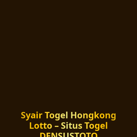
Syair Togel Hongkong
Lotto – Situs Togel
DENSUSTOTO