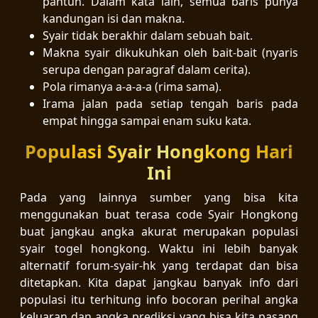
pantun. Dalam kata lain, semua baris punya
kandungan isi dan makna.
Syair tidak berakhir dalam sebuah bait.
Makna syair dikukuhkan oleh bait-bait (nyaris
serupa dengan paragraf dalam cerita).
Pola rimanya a-a-a-a (rima sama).
Irama jalan pada setiap tengah baris pada
empat hingga sampai enam suku kata.
Populasi Syair Hongkong Hari
Ini
Pada yang lainnya sumber yang bisa kita
menggunakan buat terasa code Syair Hongkong
buat jangkau angka akurat merupakan populasi
syair togel hongkong. Waktu ini lebih banyak
alternatif forum-syair-hk yang terdapat dan bisa
ditetapkan. Kita dapat jangkau banyak info dari
populasi itu terhitung info bocoran perihal angka
keluaran dan angka prediksi yang bisa kita pasang