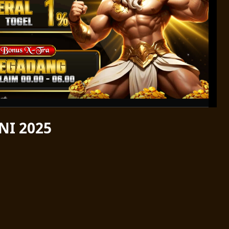
NI 2025