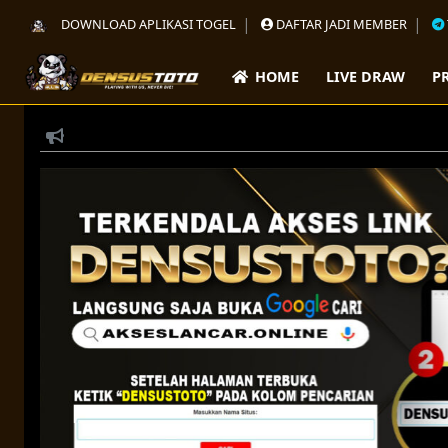
DOWNLOAD APLIKASI TOGEL
DAFTAR JADI MEMBER
HOME
LIVE DRAW
P