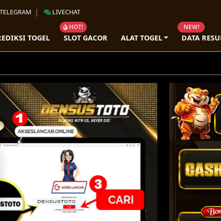
TELEGRAM
LIVECHAT
REDIKSI TOGEL
SLOT GACOR
ALAT TOGEL
DATA RESU