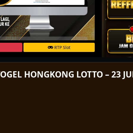
RTP Slot
TOGEL HONGKONG LOTTO – 23 JU