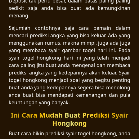
Deposit tak perlu besar, dalam batas paling paling
sedikit saja anda bisa buat ada kemungkinan
menang.
Sejumlah contohnya saja cara pemain dalam
mencari prediksi angka yang bisa keluar. Ada yang
menggunakan rumus, makna mimpi, juga ada juga
yang membaca syair gambar togel hari ini. Pada
syair togel hongkong hari ini yang telah menjadi
cara paling jitu buat anda mengenal dan membaca
prediksi angka yang kedepannya akan keluar. Syair
togel hongkong menjadi soal yang begitu penting
buat anda yang kedepannya segera bisa menolong
anda buat bisa mendapati kemenangan dan pula
keuntungan yang banyak.
Ini Cara Mudah Buat Prediksi Syair
Hongkong
Buat cara bikin prediksi syair togel hongkong, anda