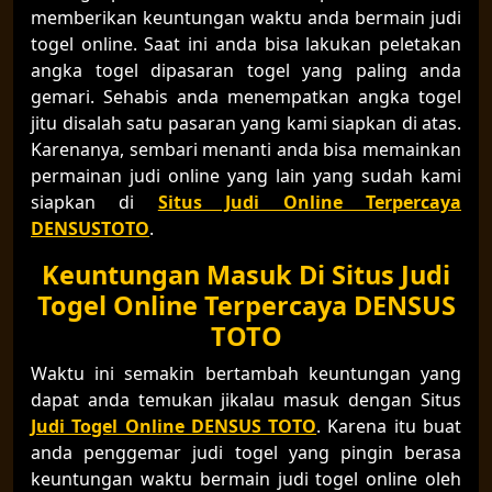
memberikan keuntungan waktu anda bermain judi
togel online. Saat ini anda bisa lakukan peletakan
angka togel dipasaran togel yang paling anda
gemari. Sehabis anda menempatkan angka togel
jitu disalah satu pasaran yang kami siapkan di atas.
Karenanya, sembari menanti anda bisa memainkan
permainan judi online yang lain yang sudah kami
siapkan di
Situs Judi Online Terpercaya
DENSUSTOTO
.
Keuntungan Masuk Di Situs Judi
Togel Online Terpercaya DENSUS
TOTO
Waktu ini semakin bertambah keuntungan yang
dapat anda temukan jikalau masuk dengan Situs
Judi Togel Online DENSUS TOTO
. Karena itu buat
anda penggemar judi togel yang pingin berasa
keuntungan waktu bermain judi togel online oleh