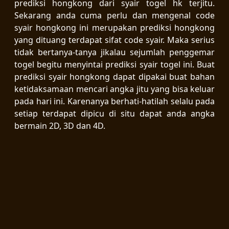
prediksi hongkong dari syair togel hk terjitu.
Sekarang anda cuma perlu dan mengenal code
syair hongkong ini merupakan prediksi hongkong
yang dituang terdapat sifat code syair. Maka serius
tidak bertanya-tanya jikalau sejumlah penggemar
togel begitu menyintai prediksi syair togel ini. Buat
prediksi syair hongkong dapat dipakai buat bahan
ketidaksamaan mencari angka jitu yang bisa keluar
pada hari ini. Karenanya berhati-hatilah selalu pada
setiap terdapat dipicu di situ dapat anda angka
bermain 2D, 3D dan 4D.