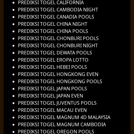
PREDIKSI TOGEL CALIFORNIA
PREDIKSI TOGEL CAMBODIA NIGHT
PREDIKSI TOGEL CANADIA POOLS
PREDIKSI TOGEL CHINA NIGHT
PREDIKSI TOGEL CHINA POOLS
PREDIKSI TOGEL CHONBURI POOLS
PREDIKSI TOGEL CHONBURI NIGHT
PREDIKSI TOGEL DEWATA POOLS
PREDIKSI TOGEL EROPA LOTTO
PREDIKSI TOGEL HEBEI POOLS
PREDIKSI TOGEL HONGKONG EVEN
PREDIKSI TOGEL HONGKONG POOLS
PREDIKSI TOGEL JAPAN POOLS
PREDIKSI TOGEL JAPAN EVEN
PREDIKSI TOGEL JUVENTUS POOLS
PREDIKSI TOGEL MACAU EVEN
PREDIKSI TOGEL MAGNUM 4D MALAYSIA
PREDIKSI TOGEL MAGNUM CAMBODIA
PREDIKSI TOGEL OREGON POOLS