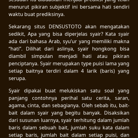
menurut pikiran subjektif ini bersama hati sendiri
waktu buat prediksinya.
Sekarang situs DENSUSTOTO akan mengatakan
sedikit, Apa yang bisa diperjelas syair? Kata syair
ada dari bahasa Arab, syu’ur yang memiliki makna
“hati”. Dilihat dari aslinya, syair hongkong bisa
diambil simpulan menjadi hati atau pikiran
penciptanya. Syair merupakan type puisi lama yang
setiap baitnya terdiri dalam 4 larik (baris) yang
serupa.
Syair dipakai buat melukiskan satu soal yang
panjang contohnya perihal satu cerita, saran,
agama, cinta, dan sebagianya. Oleh sebab itu, bait-
bait dalam syair yang begitu banyak. Disaksikan
dari susunan luarnya, syair terhitung dalam jumlah
baris dalam sebuah bait, jumlah suku kata dalam
setiap baris, jumlah bait dalam setiap puisi, dan