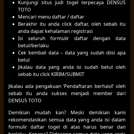
Kunjungi situs judi togel terpecaya DENSUS
TOTO
Mencari menu daftar / daftar
Berakhir itu anda click daftar, oleh sebab itu
anda dapat kehalaman registrasi
Isi seluruh formulir daftar dengan data
betul/berlaku
Cek kembali data – data yang sudah diisi apa
betul
Jikalau data yang anda isi sudah betul oleh
sebab itu click KIRIM/SUBMIT
Jikalau ada pengakuan ‘Pendaftaran berhasil’ oleh
sebab itu anda sukses menjadi member dari
DENSUS TOTO
Demikian mudah kan? Meski demikian kami
rekomendasikan semua data yang anda isi dalam
formulir daftar togel di atas harus benar dan
berlaku. Kenapa? Didorong semua data yang anda