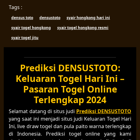
Tags :
densus toto
densustoto
syair hongkong hari ini
syair togel hongkong
syair togel hongkong resmi
syair togel jitu
Prediksi DENSUSTOTO:
Keluaran Togel Hari Ini –
Pasaran Togel Online
Terlengkap 2024
Selamat datang di situs judi
Prediksi DENSUSTOTO
yang saat ini menjadi situs judi Keluaran Togel Hari
Ini, live draw togel dan pula paito warna terlengkap
di Indonesia. Prediksi togel online yang kami