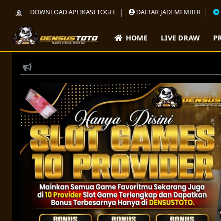
DOWNLOAD APLIKASI TOGEL
DAFTAR JADI MEMBER
HOME
LIVE DRAW
P