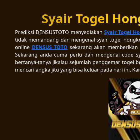
Syair Togel Ho
Prediksi DENSUSTOTO menyediakan
Syair Togel H
tidak memandang dan mengenal syair togel hongkong
online
DENSUS TOTO
sekarang akan memberikan an
Sekarang anda cuma perlu dan mengenal code syai
bertanya-tanya jikalau sejumlah penggemar togel be
mencari angka jitu yang bisa keluar pada hari ini. K