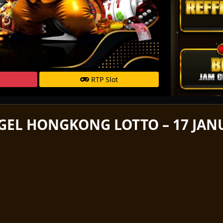
RTP Slot
GEL HONGKONG LOTTO – 17 JAN