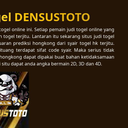
ogel DENSUSTOTO
gel online ini. Setiap pemain judi togel online yang
el terjitu. Lantaran itu sekarang situs judi togel
n prediksi hongkong dari syair togel hk terjitu.
ang terdapat sifat code syair. Maka serius tidak
air hongkong dapat dipakai buat bahan ketidaksamaan
 di situ dapat anda angka bermain 2D, 3D dan 4D.