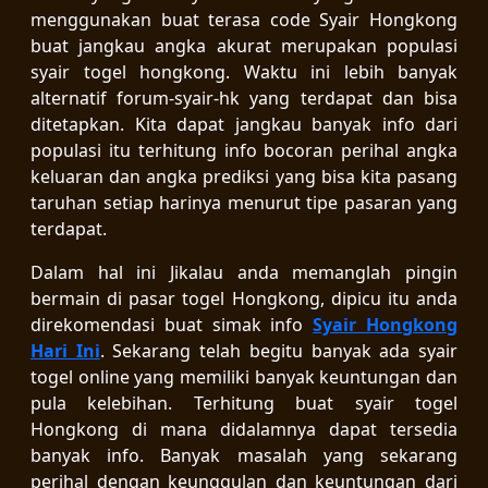
menggunakan buat terasa code Syair Hongkong
buat jangkau angka akurat merupakan populasi
syair togel hongkong. Waktu ini lebih banyak
alternatif forum-syair-hk yang terdapat dan bisa
ditetapkan. Kita dapat jangkau banyak info dari
populasi itu terhitung info bocoran perihal angka
keluaran dan angka prediksi yang bisa kita pasang
taruhan setiap harinya menurut tipe pasaran yang
terdapat.
Dalam hal ini Jikalau anda memanglah pingin
bermain di pasar togel Hongkong, dipicu itu anda
direkomendasi buat simak info
Syair Hongkong
Hari Ini
. Sekarang telah begitu banyak ada syair
togel online yang memiliki banyak keuntungan dan
pula kelebihan. Terhitung buat syair togel
Hongkong di mana didalamnya dapat tersedia
banyak info. Banyak masalah yang sekarang
perihal dengan keunggulan dan keuntungan dari