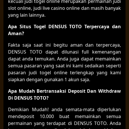
kecuali judi togel online merupakan permainan judi
slot online, judi live casino online dan masih banyak
yang lain lainnya.
Apa Situs Togel DENSUS TOTO Terpercaya dan
Aman?
Fakta saja saat ini begitu aman dan terpercaya,
DENSUS TOTO dapat dilunasi full kemenangan
dapat anda temukan. Anda juga dapat memainkan
semua pasaran yang saat ini kami sedaikan seperti
pasaran judi togel online terlengkap yang kami
siapkan dengan gunakan 1 akun saja.
Apa Mudah
Bert
ransaksi Deposit Dan Withdraw
Di DENSUS TOTO?
Demikian Mudah! anda semata-mata diperlukan
mendeposit 10.000 buat memainkan semua
permainan yang terdapat di DENSUS TOTO. Anda