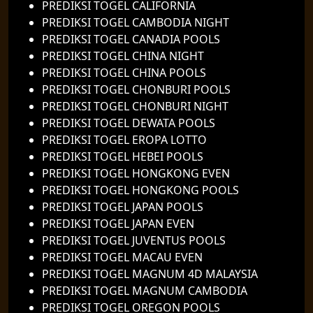
PREDIKSI TOGEL CALIFORNIA
PREDIKSI TOGEL CAMBODIA NIGHT
PREDIKSI TOGEL CANADIA POOLS
PREDIKSI TOGEL CHINA NIGHT
PREDIKSI TOGEL CHINA POOLS
PREDIKSI TOGEL CHONBURI POOLS
PREDIKSI TOGEL CHONBURI NIGHT
PREDIKSI TOGEL DEWATA POOLS
PREDIKSI TOGEL EROPA LOTTO
PREDIKSI TOGEL HEBEI POOLS
PREDIKSI TOGEL HONGKONG EVEN
PREDIKSI TOGEL HONGKONG POOLS
PREDIKSI TOGEL JAPAN POOLS
PREDIKSI TOGEL JAPAN EVEN
PREDIKSI TOGEL JUVENTUS POOLS
PREDIKSI TOGEL MACAU EVEN
PREDIKSI TOGEL MAGNUM 4D MALAYSIA
PREDIKSI TOGEL MAGNUM CAMBODIA
PREDIKSI TOGEL OREGON POOLS