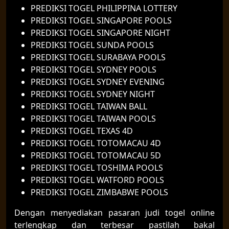
PREDIKSI TOGEL PHILIPPINA LOTTERY
PREDIKSI TOGEL SINGAPORE POOLS
PREDIKSI TOGEL SINGAPORE NIGHT
PREDIKSI TOGEL SUNDA POOLS
PREDIKSI TOGEL SURABAYA POOLS
PREDIKSI TOGEL SYDNEY POOLS
PREDIKSI TOGEL SYDNEY EVENING
PREDIKSI TOGEL SYDNEY NIGHT
PREDIKSI TOGEL TAIWAN BALL
PREDIKSI TOGEL TAIWAN POOLS
PREDIKSI TOGEL TEXAS 4D
PREDIKSI TOGEL TOTOMACAU 4D
PREDIKSI TOGEL TOTOMACAU 5D
PREDIKSI TOGEL TOSHIMA POOLS
PREDIKSI TOGEL WATFORD POOLS
PREDIKSI TOGEL ZIMBABWE POOLS
Dengan menyediakan pasaran judi togel online
terlengkap dan terbesar pastilah bakal