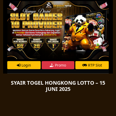
Login
Promo
RTP Slot
SYAIR TOGEL HONGKONG LOTTO – 15
JUNI 2025