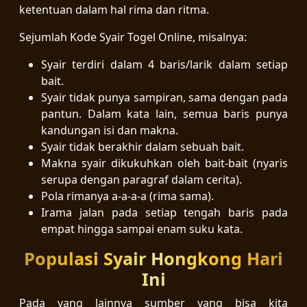
ketentuan dalam hal rima dan ritma.
Sejumlah Kode Syair Togel Online, misalnya:
Syair terdiri dalam 4 baris/larik dalam setiap
bait.
Syair tidak punya sampiran, sama dengan pada
pantun. Dalam kata lain, semua baris punya
kandungan isi dan makna.
Syair tidak berakhir dalam sebuah bait.
Makna syair dikukuhkan oleh bait-bait (nyaris
serupa dengan paragraf dalam cerita).
Pola rimanya a-a-a-a (rima sama).
Irama jalan pada setiap tengah baris pada
empat hingga sampai enam suku kata.
Populasi Syair Hongkong Hari
Ini
Pada yang lainnya sumber yang bisa kita