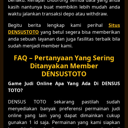
kasih nantunya buat membikin lebih mudah anda
waktu jalankan transaksi depo atau withdraw.
Begitu berita lengkap kami perihal
Situs
DENSUSTOTO
yang betul segera bisa memberikan
anda sebuah layanan dan juga fasilitas terbaik bila
sudah menjadi member kami.
FAQ – Pertanyaan Yang Sering
Ditanyakan Member
DENSUSTOTO
Game Judi Online Apa Yang Ada Di DENSUS
TOTO?
DENSUS TOTO sekarang pastilah sudah
menyediakan banyak preferensi permainan judi
online yang lain yang dapat dimainkan cukup
gunakan 1 id saja. Permainan yang kami siapkan