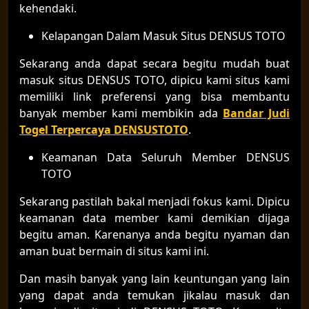
kehendaki.
Kelapangan Dalam Masuk Situs DENSUS TOTO
Sekarang anda dapat secara begitu mudah buat
masuk situs DENSUS TOTO, dipicu kami situs kami
memiliki link preferensi yang bisa membantu
banyak member kami membikin ada
Bandar Judi
Togel Terpercaya DENSUSTOTO
.
Keamanan Data Seluruh Member DENSUS
TOTO
Sekarang pastilah bakal menjadi fokus kami. Dipicu
keamanan data member kami demikian dijaga
begitu aman. Karenanya anda begitu nyaman dan
aman buat bermain di situs kami ini.
Dan masih banyak yang lain keuntungan yang lain
yang dapat anda temukan jikalau masuk dan