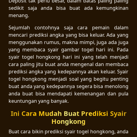
Deposit tak perlu besar, dalam batas paling paling
sedikit saja anda bisa buat ada kemungkinan
menang.
Sejumlah contohnya saja cara pemain dalam
mencari prediksi angka yang bisa keluar. Ada yang
menggunakan rumus, makna mimpi, juga ada juga
yang membaca syair gambar togel hari ini. Pada
syair togel hongkong hari ini yang telah menjadi
cara paling jitu buat anda mengenal dan membaca
prediksi angka yang kedepannya akan keluar. Syair
togel hongkong menjadi soal yang begitu penting
buat anda yang kedepannya segera bisa menolong
anda buat bisa mendapati kemenangan dan pula
keuntungan yang banyak.
Ini Cara Mudah Buat Prediksi Syair
Hongkong
Buat cara bikin prediksi syair togel hongkong, anda