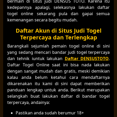
bermain di situs judi DENSUS TOTO. Karena itu
kedepannya apalagi, selekasnya lakukan daftar
togel online sekarang pula dan gapai semua
kemenangan secara begitu mudah.
Daftar Akun di Situs Judi Togel
Terpercaya dan Terlengkap
Barangkali sejumlah pemain togel online di sini
yang sedang mencari bandar judi togel terpercaya
dan tehnik iuntuk lakukan
Daftar DENSUSTOTO
.
Daftar Togel Online saat ini bisa nada lakukan
dengan sangat mudah dan gratis, meski demikian
kalau anda belum ketahui cara mendaftarnya
dikarenakan itu kami di sini dapat memberikan
panduan lengkap untuk anda. Berikut merupakan
selangkah buat lakukan daftar di bandar togel
terpercaya, andainya:
Pastikan anda sudah berumur 18+