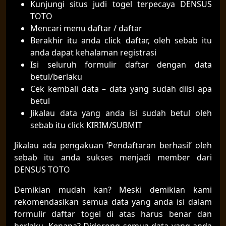
Kunjungi situs judi togel terpecaya DENSUS
TOTO
Mencari menu daftar / daftar
Berakhir itu anda click daftar, oleh sebab itu
anda dapat kehalaman registrasi
Isi seluruh formulir daftar dengan data
betul/berlaku
Cek kembali data – data yang sudah diisi apa
betul
Jikalau data yang anda isi sudah betul oleh
sebab itu click KIRIM/SUBMIT
Jikalau ada pengakuan ‘Pendaftaran berhasil’ oleh
sebab itu anda sukses menjadi member dari
DENSUS TOTO
Demikian mudah kan? Meski demikian kami
rekomendasikan semua data yang anda isi dalam
formulir daftar togel di atas harus benar dan
berlaku. Kenapa? Didorong semua data yang anda