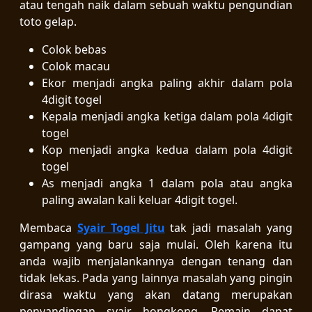
atau tengah naik dalam sebuah waktu pengundian
toto gelap.
Colok bebas
Colok macau
Ekor menjadi angka paling akhir dalam pola
4digit togel
Kepala menjadi angka ketiga dalam pola 4digit
togel
Kop menjadi angka kedua dalam pola 4digit
togel
As menjadi angka 1 dalam pola atau angka
paling awalan kali keluar 4digit togel.
Membaca
Syair Togel Jitu
tak jadi masalah yang
gampang yang baru saja mulai. Oleh karena itu
anda wajib menjalankannya dengan tenang dan
tidak lekas. Pada yang lainnya masalah yang pingin
dirasa waktu yang akan datang merupakan
penyandingan syair hongkong. Pemain dapat