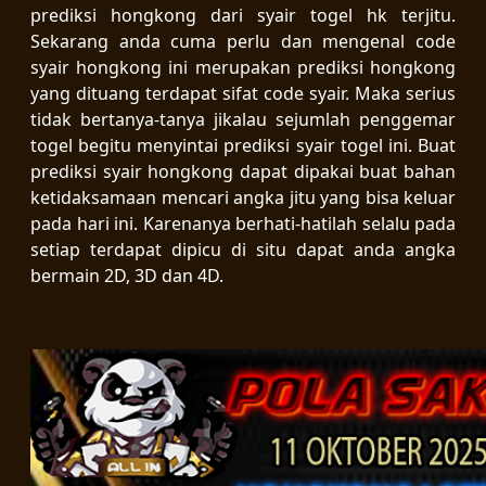
prediksi hongkong dari syair togel hk terjitu.
Sekarang anda cuma perlu dan mengenal code
syair hongkong ini merupakan prediksi hongkong
yang dituang terdapat sifat code syair. Maka serius
tidak bertanya-tanya jikalau sejumlah penggemar
togel begitu menyintai prediksi syair togel ini. Buat
prediksi syair hongkong dapat dipakai buat bahan
ketidaksamaan mencari angka jitu yang bisa keluar
pada hari ini. Karenanya berhati-hatilah selalu pada
setiap terdapat dipicu di situ dapat anda angka
bermain 2D, 3D dan 4D.