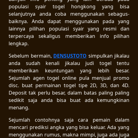
populasi syair togel hongkong yang bisa
selanjutnya anda coba menggunakan sebagus-
baiknya. Anda dapat menggunakan pada yang
lainnya pilihan populasi syair yang resmi dan
terpercaya sekaligus memberikan info pilihan
lengkap.
Sebelum bermain,
DENSUSTOTO
simpulkan jikalau
anda sudah kenali jikalau judi togel tentu
memberikan keuntungan yang lebih besar.
Sejumlah agen togel online pula menjual promo
disc. buat permainan togel tipe 2D, 3D, dan 4D.
Deposit tak perlu besar, dalam batas paling paling
sedikit saja anda bisa buat ada kemungkinan
menang.
Sejumlah contohnya saja cara pemain dalam
mencari prediksi angka yang bisa keluar. Ada yang
menggunakan rumus, makna mimpi, juga ada juga