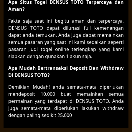
Apa Situs Togel DENSUS TOTO Terpercaya dan
Aman?
Fakta saja saat ini begitu aman dan terpercaya,
DENSUS TOTO dapat dilunasi full kemenangan
dapat anda temukan. Anda juga dapat memainkan
semua pasaran yang saat ini kami sedaikan seperti
pasaran judi togel online terlengkap yang kami
siapkan dengan gunakan 1 akun saja.
Apa Mudah
Bert
ransaksi Deposit Dan Withdraw
Di DENSUS TOTO?
Demikian Mudah! anda semata-mata diperlukan
mendeposit 10.000 buat memainkan semua
permainan yang terdapat di DENSUS TOTO. Anda
juga semata-mata diperlukan lakukan withdraw
dengan paling sedikit 25.000