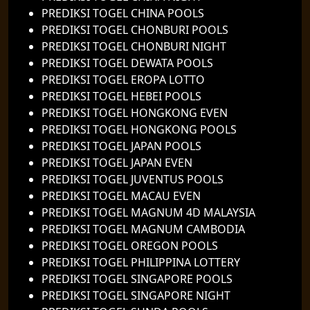
PREDIKSI TOGEL CHINA POOLS
PREDIKSI TOGEL CHONBURI POOLS
PREDIKSI TOGEL CHONBURI NIGHT
PREDIKSI TOGEL DEWATA POOLS
PREDIKSI TOGEL EROPA LOTTO
PREDIKSI TOGEL HEBEI POOLS
PREDIKSI TOGEL HONGKONG EVEN
PREDIKSI TOGEL HONGKONG POOLS
PREDIKSI TOGEL JAPAN POOLS
PREDIKSI TOGEL JAPAN EVEN
PREDIKSI TOGEL JUVENTUS POOLS
PREDIKSI TOGEL MACAU EVEN
PREDIKSI TOGEL MAGNUM 4D MALAYSIA
PREDIKSI TOGEL MAGNUM CAMBODIA
PREDIKSI TOGEL OREGON POOLS
PREDIKSI TOGEL PHILIPPINA LOTTERY
PREDIKSI TOGEL SINGAPORE POOLS
PREDIKSI TOGEL SINGAPORE NIGHT