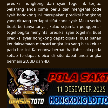
prediksi hongkong dari syair togel hk terjitu.
Sekarang anda cuma perlu dan mengenal code
syair hongkong ini merupakan prediksi hongkong
yang dituang terdapat sifat code syair. Maka serius
tidak bertanya-tanya jikalau sejumlah penggemar
togel begitu menyintai prediksi syair togel ini. Buat
prediksi syair hongkong dapat dipakai buat bahan
ketidaksamaan mencari angka jitu yang bisa keluar
pada hari ini. Karenanya berhati-hatilah selalu pada
setiap terdapat dipicu di situ dapat anda angka
bermain 2D, 3D dan 4D.