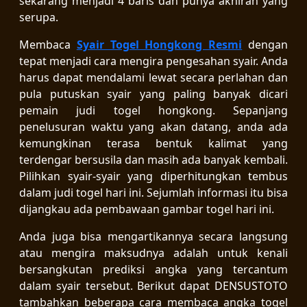
sekarang menjadi 4 baris dan punya akhiran yang
serupa.
Membaca
Syair Togel Hongkong Resmi
dengan
tepat menjadi cara mengira pengesahan syair. Anda
harus dapat mendalami lewat secara perlahan dan
pula putuskan syair yang paling banyak dicari
pemain judi togel hongkong. Sepanjang
penelusuran waktu yang akan datang, anda ada
kemungkinan terasa bentuk kalimat yang
terdengar bersusila dan masih ada banyak kembali.
Pilihkan syair-syair yang diperhitungkan tembus
dalam judi togel hari ini. Sejumlah informasi itu bisa
dijangkau ada pembawaan gambar togel hari ini.
Anda juga bisa mengartikannya secara langsung
atau mengira maksudnya adalah untuk kenali
bersangkutan prediksi angka yang tercantum
dalam syair tersebut. Berikut dapat DENSUSTOTO
tambahkan beberapa cara membaca angka togel