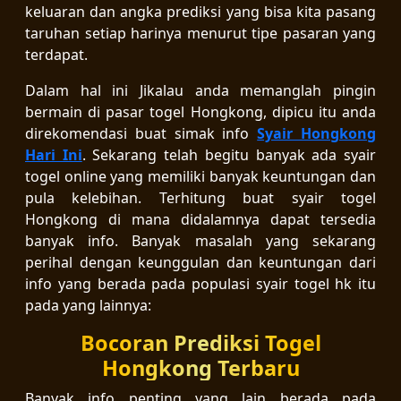
keluaran dan angka prediksi yang bisa kita pasang
taruhan setiap harinya menurut tipe pasaran yang
terdapat.
Dalam hal ini Jikalau anda memanglah pingin
bermain di pasar togel Hongkong, dipicu itu anda
direkomendasi buat simak info
Syair Hongkong
Hari Ini
. Sekarang telah begitu banyak ada syair
togel online yang memiliki banyak keuntungan dan
pula kelebihan. Terhitung buat syair togel
Hongkong di mana didalamnya dapat tersedia
banyak info. Banyak masalah yang sekarang
perihal dengan keunggulan dan keuntungan dari
info yang berada pada populasi syair togel hk itu
pada yang lainnya:
Bocoran Prediksi Togel
Hongkong Terbaru
Banyak info penting yang lain berada pada