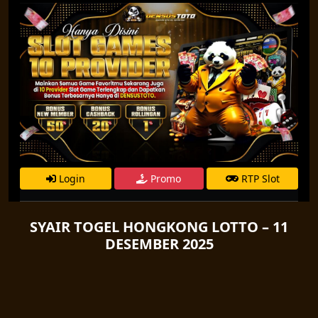
Login
Promo
RTP Slot
SYAIR TOGEL HONGKONG LOTTO – 11
DESEMBER 2025