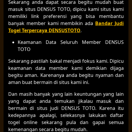
Sekarang anda dapat secara begitu mudah buat
masuk situs DENSUS TOTO, dipicu kami situs kami
memiliki link preferensi yang bisa membantu
banyak member kami membikin ada
Bandar Judi
Togel Terpercaya DENSUSTOTO
.
Keamanan Data Seluruh Member DENSUS
TOTO
Sekarang pastilah bakal menjadi fokus kami. Dipicu
keamanan data member kami demikian dijaga
begitu aman. Karenanya anda begitu nyaman dan
aman buat bermain di situs kami ini.
Dan masih banyak yang lain keuntungan yang lain
yang dapat anda temukan jikalau masuk dan
bermain di situs judi DENSUS TOTO. Karena itu
kedepannya apalagi, selekasnya lakukan daftar
togel online sekarang pula dan gapai semua
kemenangan secara begitu mudah.