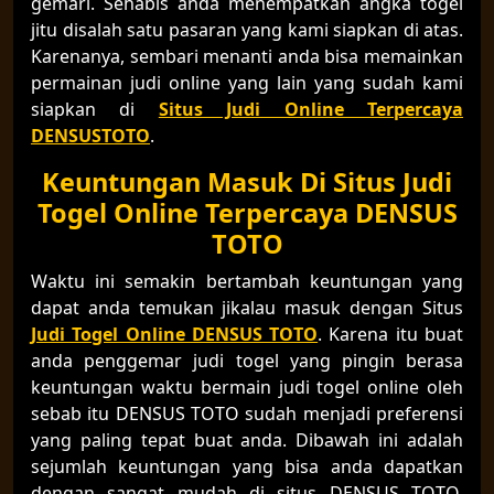
gemari. Sehabis anda menempatkan angka togel
jitu disalah satu pasaran yang kami siapkan di atas.
Karenanya, sembari menanti anda bisa memainkan
permainan judi online yang lain yang sudah kami
siapkan di
Situs Judi Online Terpercaya
DENSUSTOTO
.
Keuntungan Masuk Di Situs Judi
Togel Online Terpercaya DENSUS
TOTO
Waktu ini semakin bertambah keuntungan yang
dapat anda temukan jikalau masuk dengan Situs
Judi Togel Online DENSUS TOTO
. Karena itu buat
anda penggemar judi togel yang pingin berasa
keuntungan waktu bermain judi togel online oleh
sebab itu DENSUS TOTO sudah menjadi preferensi
yang paling tepat buat anda. Dibawah ini adalah
sejumlah keuntungan yang bisa anda dapatkan
dengan sangat mudah di situs DENSUS TOTO,