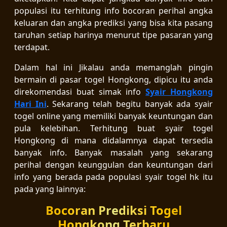
populasi itu terhitung info bocoran perihal angka
keluaran dan angka prediksi yang bisa kita pasang
taruhan setiap harinya menurut tipe pasaran yang
terdapat.
Dalam hal ini Jikalau anda memanglah pingin
bermain di pasar togel Hongkong, dipicu itu anda
direkomendasi buat simak info
Syair Hongkong
Hari Ini
. Sekarang telah begitu banyak ada syair
togel online yang memiliki banyak keuntungan dan
pula kelebihan. Terhitung buat syair togel
Hongkong di mana didalamnya dapat tersedia
banyak info. Banyak masalah yang sekarang
perihal dengan keunggulan dan keuntungan dari
info yang berada pada populasi syair togel hk itu
pada yang lainnya:
Bocoran Prediksi Togel
Hongkong Terbaru