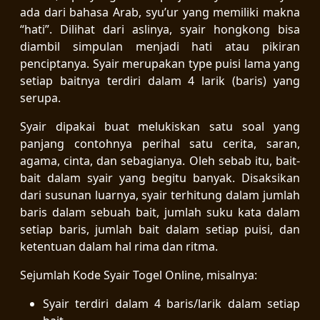
ada dari bahasa Arab, syu’ur yang memiliki makna
“hati”. Dilihat dari aslinya, syair hongkong bisa
diambil simpulan menjadi hati atau pikiran
penciptanya. Syair merupakan type puisi lama yang
setiap baitnya terdiri dalam 4 larik (baris) yang
serupa.
Syair dipakai buat melukiskan satu soal yang
panjang contohnya perihal satu cerita, saran,
agama, cinta, dan sebagianya. Oleh sebab itu, bait-
bait dalam syair yang begitu banyak. Disaksikan
dari susunan luarnya, syair terhitung dalam jumlah
baris dalam sebuah bait, jumlah suku kata dalam
setiap baris, jumlah bait dalam setiap puisi, dan
ketentuan dalam hal rima dan ritma.
Sejumlah Kode Syair Togel Online, misalnya:
Syair terdiri dalam 4 baris/larik dalam setiap