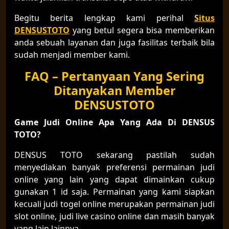
Begitu berita lengkap kami perihal
Situs
DENSUSTOTO
yang betul segera bisa memberikan
anda sebuah layanan dan juga fasilitas terbaik bila
sudah menjadi member kami.
FAQ – Pertanyaan Yang Sering
Ditanyakan Member
DENSUSTOTO
Game Judi Online Apa Yang Ada Di DENSUS
TOTO?
DENSUS TOTO sekarang pastilah sudah
menyediakan banyak preferensi permainan judi
online yang lain yang dapat dimainkan cukup
gunakan 1 id saja. Permainan yang kami siapkan
kecuali judi togel online merupakan permainan judi
slot online, judi live casino online dan masih banyak
yang lain lainnya.