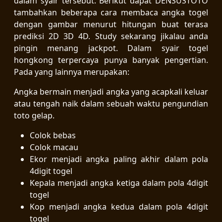
dalam syair tersebut. Berikut dapat DENSUSTOTO
tambahkan beberapa cara membaca angka togel
dengan gambar menurut hitungan buat terasa
prediksi 2D 3D 4D. Study sekarang jikalau anda
pingin menang jackpot. Dalam syair togel
hongkong terpercaya punya banyak pengertian.
Pada yang lainnya merupakan:
Angka bermain menjadi angka yang acapkali keluar
atau tengah naik dalam sebuah waktu pengundian
toto gelap.
Colok bebas
Colok macau
Ekor menjadi angka paling akhir dalam pola
4digit togel
Kepala menjadi angka ketiga dalam pola 4digit
togel
Kop menjadi angka kedua dalam pola 4digit
togel