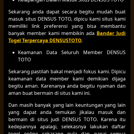
Sekarang anda dapat secara begitu mudah buat
masuk situs DENSUS TOTO, dipicu kami situs kami
memiliki link preferensi yang bisa membantu
banyak member kami membikin ada
Bandar Judi
Togel Terpercaya DENSUSTOTO
.
Keamanan Data Seluruh Member DENSUS
TOTO
Sekarang pastilah bakal menjadi fokus kami. Dipicu
keamanan data member kami demikian dijaga
begitu aman. Karenanya anda begitu nyaman dan
aman buat bermain di situs kami ini.
Dan masih banyak yang lain keuntungan yang lain
yang dapat anda temukan jikalau masuk dan
bermain di situs judi DENSUS TOTO. Karena itu
kedepannya apalagi, selekasnya lakukan daftar
togel online sekarang pula dan gapai semua