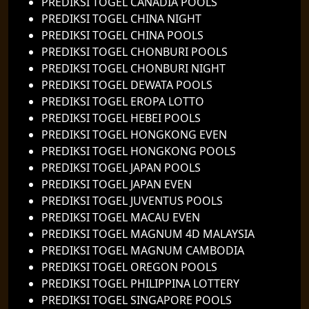
PREDIKSI TOGEL CANADIA POOLS
PREDIKSI TOGEL CHINA NIGHT
PREDIKSI TOGEL CHINA POOLS
PREDIKSI TOGEL CHONBURI POOLS
PREDIKSI TOGEL CHONBURI NIGHT
PREDIKSI TOGEL DEWATA POOLS
PREDIKSI TOGEL EROPA LOTTO
PREDIKSI TOGEL HEBEI POOLS
PREDIKSI TOGEL HONGKONG EVEN
PREDIKSI TOGEL HONGKONG POOLS
PREDIKSI TOGEL JAPAN POOLS
PREDIKSI TOGEL JAPAN EVEN
PREDIKSI TOGEL JUVENTUS POOLS
PREDIKSI TOGEL MACAU EVEN
PREDIKSI TOGEL MAGNUM 4D MALAYSIA
PREDIKSI TOGEL MAGNUM CAMBODIA
PREDIKSI TOGEL OREGON POOLS
PREDIKSI TOGEL PHILIPPINA LOTTERY
PREDIKSI TOGEL SINGAPORE POOLS