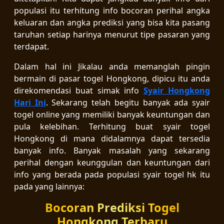
populasi itu terhitung info bocoran perihal angka
keluaran dan angka prediksi yang bisa kita pasang
taruhan setiap harinya menurut tipe pasaran yang
terdapat.
Dalam hal ini Jikalau anda memanglah pingin
bermain di pasar togel Hongkong, dipicu itu anda
direkomendasi buat simak info
Syair Hongkong
Hari Ini
. Sekarang telah begitu banyak ada syair
togel online yang memiliki banyak keuntungan dan
pula kelebihan. Terhitung buat syair togel
Hongkong di mana didalamnya dapat tersedia
banyak info. Banyak masalah yang sekarang
perihal dengan keunggulan dan keuntungan dari
info yang berada pada populasi syair togel hk itu
pada yang lainnya:
Bocoran Prediksi Togel
Hongkong Terbaru