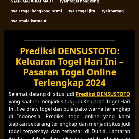
SYAIR MALAIKAT MAUT
syair togel hongkong
syair togel hongkong resmi
syair togel jitu
syairbarong
syairmalaikatmaut
Prediksi DENSUSTOTO:
Keluaran Togel Hari Ini –
Pasaran Togel Online
Terlengkap 2024
Selamat datang di situs judi
Prediksi DENSUSTOTO
yang saat ini menjadi situs judi Keluaran Togel Hari
Ini, live draw togel dan pula paito warna terlengkap
di Indonesia. Prediksi togel online yang kami
siapkan sekarang terlengkap dan menjadi situs judi
togel terpercaya dan terbesar di Dunia. Lantaran
itu tak salah jikalau sekarang sudah ada juta-an