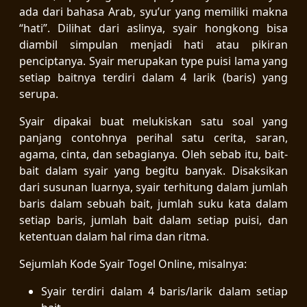
ada dari bahasa Arab, syu’ur yang memiliki makna
“hati”. Dilihat dari aslinya, syair hongkong bisa
diambil simpulan menjadi hati atau pikiran
penciptanya. Syair merupakan type puisi lama yang
setiap baitnya terdiri dalam 4 larik (baris) yang
serupa.
Syair dipakai buat melukiskan satu soal yang
panjang contohnya perihal satu cerita, saran,
agama, cinta, dan sebagianya. Oleh sebab itu, bait-
bait dalam syair yang begitu banyak. Disaksikan
dari susunan luarnya, syair terhitung dalam jumlah
baris dalam sebuah bait, jumlah suku kata dalam
setiap baris, jumlah bait dalam setiap puisi, dan
ketentuan dalam hal rima dan ritma.
Sejumlah Kode Syair Togel Online, misalnya:
Syair terdiri dalam 4 baris/larik dalam setiap