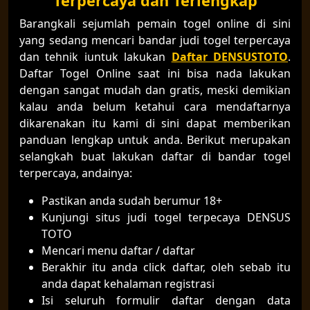
Terpercaya dan Terlengkap
Barangkali sejumlah pemain togel online di sini
yang sedang mencari bandar judi togel terpercaya
dan tehnik iuntuk lakukan
Daftar DENSUSTOTO
.
Daftar Togel Online saat ini bisa nada lakukan
dengan sangat mudah dan gratis, meski demikian
kalau anda belum ketahui cara mendaftarnya
dikarenakan itu kami di sini dapat memberikan
panduan lengkap untuk anda. Berikut merupakan
selangkah buat lakukan daftar di bandar togel
terpercaya, andainya:
Pastikan anda sudah berumur 18+
Kunjungi situs judi togel terpecaya DENSUS
TOTO
Mencari menu daftar / daftar
Berakhir itu anda click daftar, oleh sebab itu
anda dapat kehalaman registrasi
Isi seluruh formulir daftar dengan data