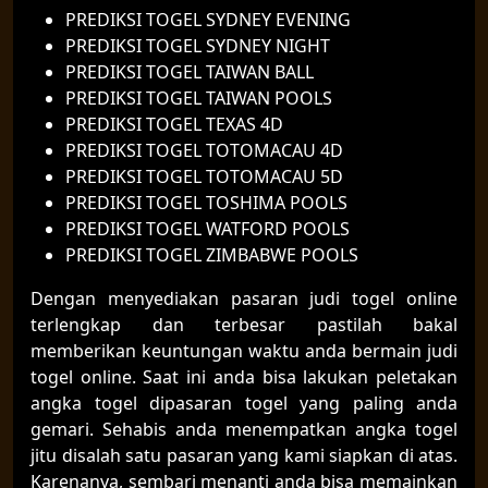
PREDIKSI TOGEL SYDNEY EVENING
PREDIKSI TOGEL SYDNEY NIGHT
PREDIKSI TOGEL TAIWAN BALL
PREDIKSI TOGEL TAIWAN POOLS
PREDIKSI TOGEL TEXAS 4D
PREDIKSI TOGEL TOTOMACAU 4D
PREDIKSI TOGEL TOTOMACAU 5D
PREDIKSI TOGEL TOSHIMA POOLS
PREDIKSI TOGEL WATFORD POOLS
PREDIKSI TOGEL ZIMBABWE POOLS
Dengan menyediakan pasaran judi togel online
terlengkap dan terbesar pastilah bakal
memberikan keuntungan waktu anda bermain judi
togel online. Saat ini anda bisa lakukan peletakan
angka togel dipasaran togel yang paling anda
gemari. Sehabis anda menempatkan angka togel
jitu disalah satu pasaran yang kami siapkan di atas.
Karenanya, sembari menanti anda bisa memainkan