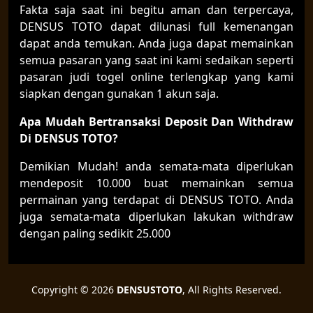
Fakta saja saat ini begitu aman dan terpercaya,
DENSUS TOTO dapat dilunasi full kemenangan
dapat anda temukan. Anda juga dapat memainkan
semua pasaran yang saat ini kami sedaikan seperti
pasaran judi togel online terlengkap yang kami
siapkan dengan gunakan 1 akun saja.
Apa Mudah
Bert
ransaksi Deposit Dan Withdraw
Di DENSUS TOTO?
Demikian Mudah! anda semata-mata diperlukan
mendeposit 10.000 buat memainkan semua
permainan yang terdapat di DENSUS TOTO. Anda
juga semata-mata diperlukan lakukan withdraw
dengan paling sedikit 25.000
Copyright © 2026
DENSUSTOTO
, All Rights Reserved.